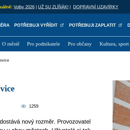
uálně:
Volby 2026
|
UŽ SU ZLÍŇÁK!
|
DOPRAVNÍ UZAVÍRKY
IÉRA
POTŘEBUJI VYŘÍDIT
POTŘEBUJI ZAPLATIT
O městě
Pro podnikatele
Pro občany
Kultura, sport
a
Kariéra
P
kovice
ovice
1259
 dostává nový rozměr. Provozovatel