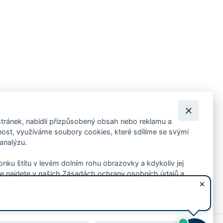
tránek, nabídli přizpůsobený obsah nebo reklamu a
 ankety, pozvánky na kulturní a sportovní akce?
st, využíváme soubory cookies, které sdílíme se svými
 analýzu.
konku štítu v levém dolním rohu obrazovky a kdykoliv jej
e najdete v našich Zásadách ochrany osobních údajů a