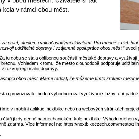
émy v obou městech. Uživatelé si tak
á kola v rámci obou měst.
a prací, studiem i volnočasovými aktivitami. Pro mnohé z nich tvoří
rozvoji udržitelné dopravy i vzájemné spolupráce obou měst,“
uvedl 
. Za tu dobu se stala oblíbenou součástí městské dopravy a využívají 
v březnu. Vzhledem k tomu, že město dlouhodobě podporuje udržitelno
 rozvoji regionální dopravy.
ili i zástupci obou měst. Máme radost, že můžeme tímto krokem mezi
ta i provozovatel budou vyhodnocovat využívání služby a případně př
ímo v mobilní aplikaci nextbike nebo na webových stránkách projekt
a čtyři jízdy denně na mechanickém kole nextbike. Výhodu mohou využí
nně zdarma. Více informací na:
https://nextbikeczech.com/mesto/zlin
.