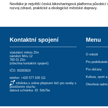
Nextbike je největší česká bikesharingová platforma působící 
rozvoj zdravé, praktické a ekologické městské dopravy.
Kontaktní spojení
Menu
statutární město Zlín
O městě
náměstí Míru 12
760 01 Zlín
Pro podnikatele
(
všechna kontaktní spojení
)
Pro občany
IČO: 00283924
Kultura, sport a
telefon:
+420 577 630 111
infolinka s online přepisem řeči pro osoby s
Otevřená radni
postižením sluchu
datová schránka: ID: 5ttb7bs