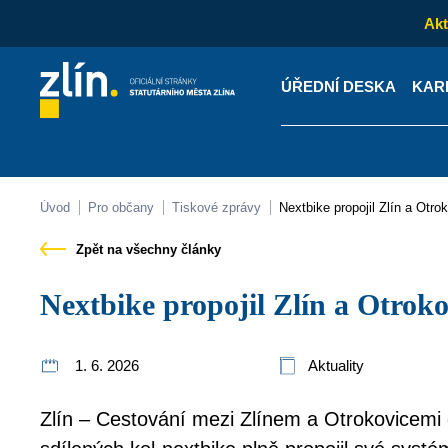
Akt
ÚŘEDNÍ DESKA
KAR
Kontakty
Úřední desk
Úvod
Pro občany
Tiskové zprávy
Nextbike propojil Zlín a Otro
Zpět na všechny články
Nextbike propojil Zlín a Otrok
1. 6. 2026
Aktuality
Zlín – Cestování mezi Zlínem a Otrokovicemi