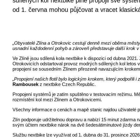
sdílených kol nextbike plně propojil své syst
od 1. června mohou půjčovat a vracet klasick
„Obyvatelé Zlína a Otrokovic cestují denně mezi oběma městy z
usnadní každodenní pohyb a zároveň představuje další krok v 
Ve Zlíně jsou sdílená kola nextbike k dispozici od dubna 2021
Otrokovicích odstartoval provoz modrých sdílených kol letos 
propojení se sousedním Zlínem přirozeně navazujícím krokem v
„Propojení našich flotil bylo logickým krokem, který podpoř
Rambousek
z nextbike Czech Republic.
Propojení systémů je zatím spuštěno v testovacím režimu. Měs
rozmístění kol mezi Zlínem a Otrokovicemi.
Všechny informace o cenách a mapě stanic najdou uživatelé př
Zlín podporuje udržitelnou dopravu a nabízí 15 minut zdarma n
svým účtem nextbike nárok na dvě šedesátiminutové jízdy de
Službu nextbike lze využívat od 1. dubna do 31. prosince 2026