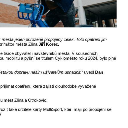
 města jeden přirozeně propojený celek. Toto opatření jim
primátor města Zlína
Jiří Korec.
je tisíce obyvatel i návštěvníků města. V sousedních
u mobilitu a pyšní se titulem Cykloměsto roku 2024, bylo plné
městskou dopravu našim uživatelům usnadnit,“
uvedl
Dan
ijímat opatření, která zajistí dlouhodobě vyvážené
u měst Zlína a Otrokovic.
t také držitelé karty MultiSport, kteří mají po propojení se
/