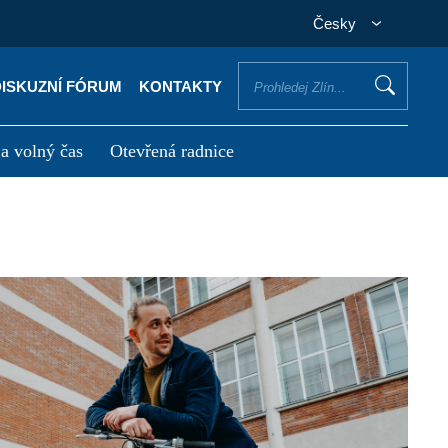
Česky
DISKUZNÍ FÓRUM
KONTAKTY
 a volný čas
Otevřená radnice
otřebuji vyřídit
Potřebuji zaplatit