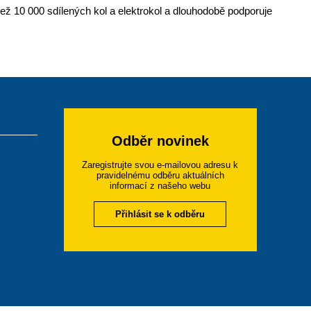
ež 10 000 sdílených kol a elektrokol a dlouhodobě podporuje
Odběr novinek
Zaregistrujte svou e-mailovou adresu k
pravidelnému odběru aktuálních
informací z našeho webu
Přihlásit se k odběru