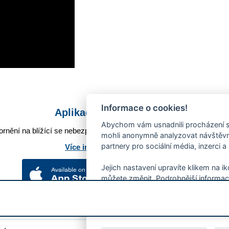
Informace o cookies!
Aplikace Mobilní rozhlas
Abychom vám usnadnili procházení s
rnění na blížící se nebezpečí, odstávky, poruchy a výpadky energií,
mohli anonymně analyzovat návštěvno
partnery pro sociální média, inzerci a
Více informací o aplikaci
Jejich nastavení upravíte klikem na i
můžete změnit. Podrobnější informac
používání souborů cookies.
Souhlasíte s používáním cookies?