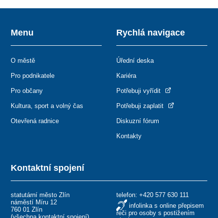
Menu
Rychlá navigace
O městě
Úřední deska
Pro podnikatele
Kariéra
Pro občany
Potřebuji vyřídit
Kultura, sport a volný čas
Potřebuji zaplatit
Otevřená radnice
Diskuzní fórum
Kontakty
Kontaktní spojení
statutární město Zlín
telefon:
+420 577 630 111
náměstí Míru 12
infolinka s online přepisem
760 01 Zlín
řeči pro osoby s postižením
(
všechna kontaktní spojení
)