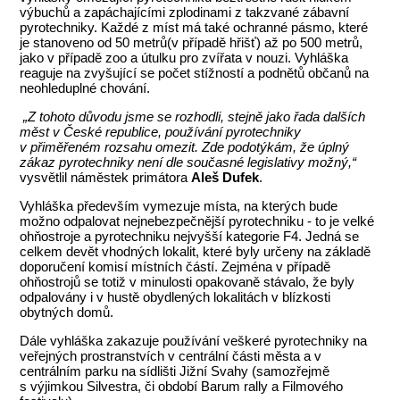
výbuchů a zapáchajícími zplodinami z takzvané zábavní
pyrotechniky. Každé z míst má také ochranné pásmo, které
je stanoveno od 50 metrů(v případě hřišť) až po 500 metrů,
jako v případě zoo a útulku pro zvířata v nouzi. Vyhláška
reaguje na zvyšující se počet stížností a podnětů občanů na
neohleduplné chování.
„Z tohoto důvodu jsme se rozhodli, stejně jako řada dalších
měst v České republice, používání pyrotechniky
v přiměřeném rozsahu omezit. Zde podotýkám, že úplný
zákaz pyrotechniky není dle současné legislativy možný,“
vysvětlil náměstek primátora
Aleš Dufek
.
Vyhláška především vymezuje místa, na kterých bude
možno odpalovat nejnebezpečnější pyrotechniku - to je velké
ohňostroje a pyrotechniku nejvyšší kategorie F4. Jedná se
celkem devět vhodných lokalit, které byly určeny na základě
doporučení komisí místních částí. Zejména v případě
ohňostrojů se totiž v minulosti opakovaně stávalo, že byly
odpalovány i v hustě obydlených lokalitách v blízkosti
obytných domů.
Dále vyhláška zakazuje používání veškeré pyrotechniky na
veřejných prostranstvích v centrální části města a v
centrálním parku na sídlišti Jižní Svahy (samozřejmě
s výjimkou Silvestra, či období Barum rally a Filmového