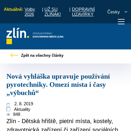
Aktuálně:
Volby
|
UŽ SU
|
DOPRAVNÍ
Česky
2026
ZLÍŇÁK!
UZAVÍRKY
yhláška upravuje používání pyrotechniky. Omezí místa i časy „výbuchů“
Zpět na všechny články
otřebuji vyřídit
Potřebuji zaplatit
Diskuzní fór
Nová vyhláška upravuje používání
pyrotechniky. Omezí místa i časy
„výbuchů“
2. 8. 2019
Aktuality
848
Zlín - Dětská hřiště, pietní místa, kostely,
zdravotnická zařízení či zařízení sociálních