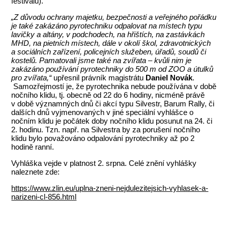
festivalu).
„Z důvodu ochrany majetku, bezpečnosti a veřejného pořádku
je také zakázáno pyrotechniku odpalovat na místech typu
lavičky a altány, v podchodech, na hřištích, na zastávkách
MHD, na pietních místech, dále v okolí škol, zdravotnických
a sociálních zařízení, policejních služeben, úřadů, soudů či
kostelů. Pamatovali jsme také na zvířata – kvůli nim je
zakázáno používání pyrotechniky do 500 m od ZOO a útulků
pro zvířata,“
upřesnil právník magistrátu
Daniel Novák
.
Samozřejmostí je, že pyrotechnika nebude používána v době
nočního klidu, tj. obecně od 22 do 6 hodiny, nicméně právě
v době významných dnů či akcí typu Silvestr, Barum Rally, či
dalších dnů vyjmenovaných v jiné speciální vyhlášce o
nočním klidu je počátek doby nočního klidu posunut na 24. či
2. hodinu. Tzn. např. na Silvestra by za porušení nočního
klidu bylo považováno odpalování pyrotechniky až po 2
hodině ranní.
Vyhláška vejde v platnost 2. srpna. Celé znění vyhlášky
naleznete zde:
https://www.zlin.eu/uplna-zneni-nejdulezitejsich-vyhlasek-a-
narizeni-cl-856.html