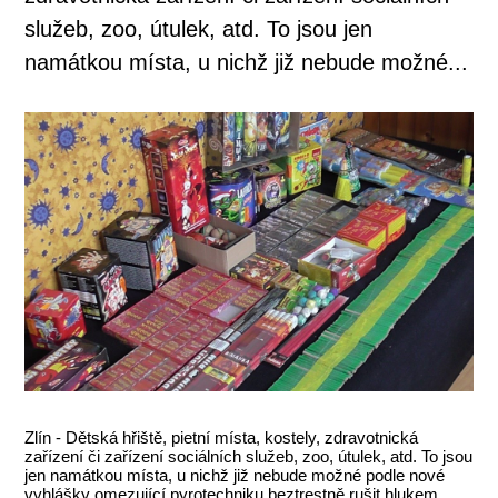
služeb, zoo, útulek, atd. To jsou jen
namátkou místa, u nichž již nebude možné...
Zlín - Dětská hřiště, pietní místa, kostely, zdravotnická
zařízení či zařízení sociálních služeb, zoo, útulek, atd. To jsou
jen namátkou místa, u nichž již nebude možné podle nové
vyhlášky omezující pyrotechniku beztrestně rušit hlukem