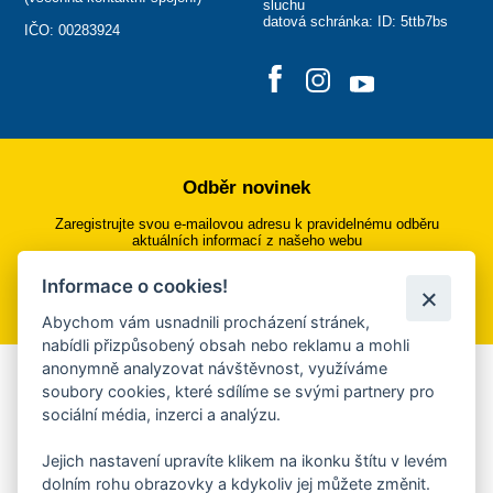
sluchu
datová schránka: ID: 5ttb7bs
IČO: 00283924
Odběr novinek
Zaregistrujte svou e-mailovou adresu k pravidelnému odběru
aktuálních informací z našeho webu
Informace o cookies!
Přihlásit se k odběru
Abychom vám usnadnili procházení stránek,
nabídli přizpůsobený obsah nebo reklamu a mohli
anonymně analyzovat návštěvnost, využíváme
Aplikace Mobilní rozhlas
soubory cookies, které sdílíme se svými partnery pro
sociální média, inzerci a analýzu.
Chcete dostávat do svého mobilu či mailu upozornění na
blížící se nebezpečí, odstávky, poruchy a výpadky energií,
Jejich nastavení upravíte klikem na ikonku štítu v levém
ankety, pozvánky na kulturní a sportovní akce?
dolním rohu obrazovky a kdykoliv jej můžete změnit.