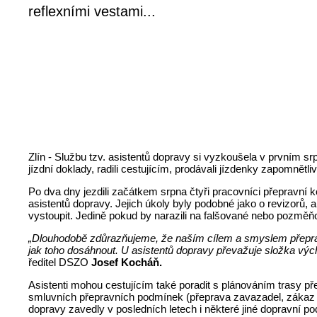
reflexními vestami...
Zlín - Službu tzv. asistentů dopravy si vyzkoušela v prvním sr
jízdní doklady, radili cestujícím, prodávali jízdenky zapomnětl
Po dva dny jezdili začátkem srpna čtyři pracovníci přepravní k
asistentů dopravy. Jejich úkoly byly podobné jako o revizorů,
vystoupit. Jedině pokud by narazili na falšované nebo pozměňov
„Dlouhodobě zdůrazňujeme, že naším cílem a smyslem přepravní 
jak toho dosáhnout. U asistentů dopravy převažuje složka vých
ředitel DSZO
Josef Kocháň.
Asistenti mohou cestujícím také poradit s plánováním trasy 
smluvních přepravních podmínek (přeprava zavazadel, zákaz 
dopravy zavedly v posledních letech i některé jiné dopravní po