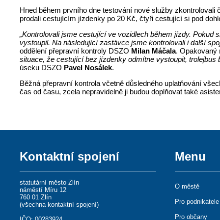
Hned během prvního dne testování nové služby zkontrolovali čt
prodali cestujícím jízdenky po 20 Kč, čtyři cestující si pod doh
„Kontrolovali jsme cestující ve vozidlech během jízdy. Pokud 
vystoupil. Na následující zastávce jsme kontrolovali i další sp
oddělení přepravní kontroly DSZO
Milan Máčala
. Opakovaný n
situace, že cestující bez jízdenky odmítne vystoupit, trolejbus
úseku DSZO
Pavel Nosálek
.
Běžná přepravní kontrola včetně důsledného uplatňování všec
čas od času, zcela nepravidelně ji budou doplňovat také asiste
Kontaktní spojení
Menu
statutární město Zlín
O městě
náměstí Míru 12
760 01 Zlín
Pro podnikatele
(
všechna kontaktní spojení
)
Pro občany
IČO: 00283924