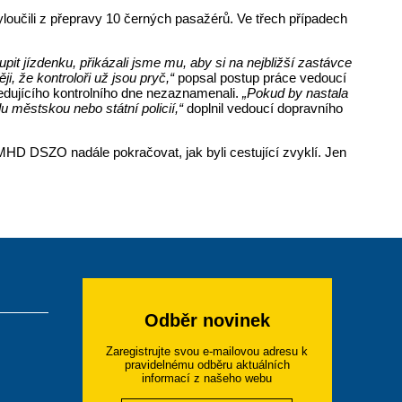
yloučili z přepravy 10 černých pasažérů. Ve třech případech
it jízdenku, přikázali jsme mu, aby si na nejbližší zastávce
i, že kontroloři už jsou pryč,“
popsal postup práce vedoucí
edujícího kontrolního dne nezaznamenali.
„Pokud by nastala
u městskou nebo státní policií,“
doplnil vedoucí dopravního
HD DSZO nadále pokračovat, jak byli cestující zvyklí. Jen
Odběr novinek
Zaregistrujte svou e-mailovou adresu k
pravidelnému odběru aktuálních
informací z našeho webu