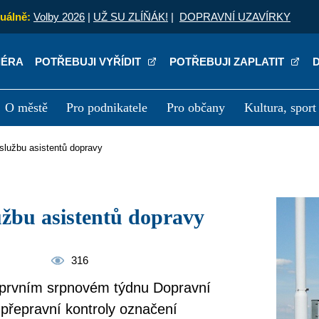
uálně:
Volby 2026
|
UŽ SU ZLÍŇÁK!
|
DOPRAVNÍ UZAVÍRKY
IÉRA
POTŘEBUJI VYŘÍDIT
POTŘEBUJI ZAPLATIT
O městě
Pro podnikatele
Pro občany
Kultura, sport
a
Kariéra
P
službu asistentů dopravy
žbu asistentů dopravy
316
v prvním srpnovém týdnu Dopravní
i přepravní kontroly označení