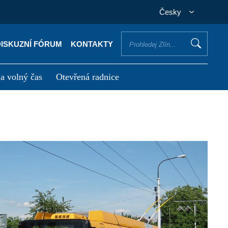
Česky
DISKUZNÍ FÓRUM
KONTAKTY
 a volný čas
Otevřená radnice
otřebuji vyřídit
Potřebuji zaplatit