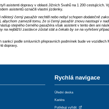
yři asistenti dopravy v oblasti Jižních Svahů na 1 200 cestujících. V
ledem asistentů označili vlastní jízdenky.
si některý černý pasažér nechtěl nebo nebyl schopen dodatečně zakoup
oj, abychom zamezili tomu, že si černý pasažér znovu nastoupí v naděj
ástup stejného černého pasažéra však asistent v tento den ani násl
 by na nejbližší zastávce zůstal stát a čekalo by se na vyřešení případ
h sankcí podle smluvních přepravních podmínek bude ve vozidlech M
nti dopravy.
Rychlá navigace
Úřední deska
Kariéra
Potřebuji vyřídit