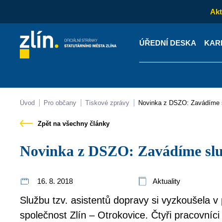
Akt
ÚŘEDNÍ DESKA
KAR
Kontakty
Úřední desk
Úvod
Pro občany
Tiskové zprávy
Novinka z DSZO: Zavádíme 
Zpět na všechny články
Novinka z DSZO: Zavádíme slu
16. 8. 2018
Aktuality
Službu tzv. asistentů dopravy si vyzkoušela 
společnost Zlín – Otrokovice. Čtyři pracovníc