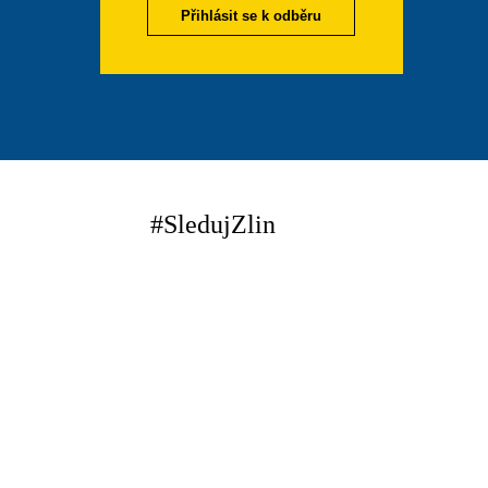
Přihlásit se k odběru
#SledujZlin