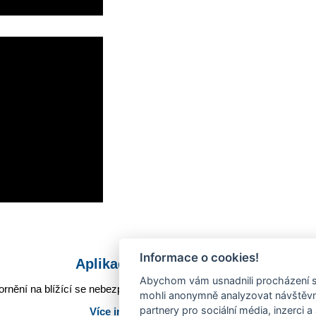
Informace o cookies!
Aplikace Mobilní rozhlas
Abychom vám usnadnili procházení s
rnění na blížící se nebezpečí, odstávky, poruchy a výpadky energií,
mohli anonymně analyzovat návštěvno
partnery pro sociální média, inzerci a
Více informací o aplikaci