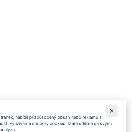
tránek, nabídli přizpůsobený obsah nebo reklamu a
 ankety, pozvánky na kulturní a sportovní akce?
st, využíváme soubory cookies, které sdílíme se svými
 analýzu.