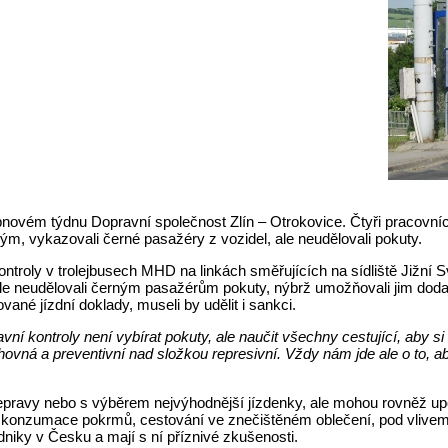
pnovém týdnu Dopravní společnost Zlín – Otrokovice. Čtyři pracovníci
ivým, vykazovali černé pasažéry z vozidel, ale neudělovali pokuty.
ontroly v trolejbusech MHD na linkách směřujících na sídliště Jižní 
 ale neudělovali černým pasažérům pokuty, nýbrž umožňovali jim dodate
ané jízdní doklady, museli by udělit i sankci.
kontroly není vybírat pokuty, ale naučit všechny cestující, aby si 
ovná a preventivní nad složkou represivní. Vždy nám jde ale o to, ab
přepravy nebo s výběrem nejvýhodnější jízdenky, ale mohou rovněž u
konzumace pokrmů, cestování ve znečištěném oblečení, pod vlivem a
dniky v Česku a mají s ní příznivé zkušenosti.