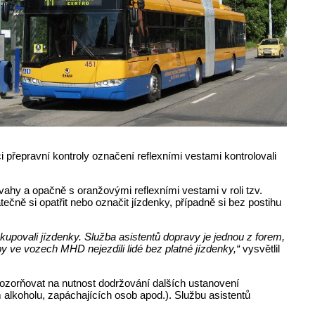
 přepravní kontroly označení reflexními vestami kontrolovali
Svahy a opačně s oranžovými reflexními vestami v roli tzv.
čně si opatřit nebo označit jízdenky, případně si bez postihu
kupovali jízdenky. Služba asistentů dopravy je jednou z forem,
y ve vozech MHD nejezdili lidé bez platné jízdenky,“
vysvětlil
pozorňovat na nutnost dodržování dalších ustanovení
lkoholu, zapáchajících osob apod.). Službu asistentů