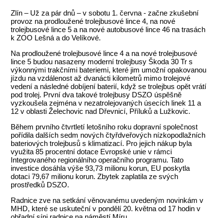
Zlín – Už za pár dnů – v sobotu 1. června - začne zkušební
provoz na prodloužené trolejbusové lince 4, na nové
trolejbusové lince 5 a na nové autobusové lince 46 na trasách
k ZOO Lešná a do Velíkové.
Na prodloužené trolejbusové lince 4 a na nové trolejbusové
lince 5 budou nasazeny moderní trolejbusy Škoda 30 Tr s
výkonnými trakčními bateriemi, které jim umožní opakovanou
jízdu na vzdálenost až dvanácti kilometrů mimo trolejové
vedení a následné dobíjení baterií, když se trolejbus opět vrátí
pod trolej. První dva takové trolejbusy DSZO úspěšně
vyzkoušela zejména v nezatrolejovaných úsecích linek 11 a
12 v oblasti Želechovic nad Dřevnicí, Příluků a Lužkovic.
Během prvního čtvrtletí letošního roku dopravní společnost
pořídila dalších sedm nových čtyřdveřových nízkopodlažních
bateriových trolejbusů s klimatizací. Pro jejich nákup byla
využita 85 procentní dotace Evropské unie v rámci
Integrovaného regionálního operačního programu. Tato
investice dosáhla výše 93,73 milionu korun, EU poskytla
dotaci 79,67 milionu korun. Zbytek zaplatila ze svých
prostředků DSZO.
Radnice zve na setkání věnovanému uvedeným novinkám v
MHD, které se uskuteční v pondělí 20. května od 17 hodin v
obřadní síni radnice na náměstí Míru.