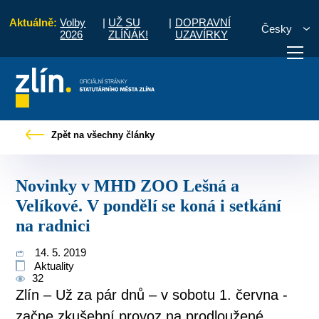
Aktuálně:
Volby
|
UŽ SU
|
DOPRAVNÍ
Česky
2026
ZLÍŇÁK!
UZAVÍRKY
ky v MHD ZOO Lešná a Velíkové. V pondělí se koná i setkání na radnici
Zpět na všechny články
otřebuji vyřídit
Potřebuji zaplatit
Diskuzní fór
Novinky v MHD ZOO Lešná a
Velíkové. V pondělí se koná i setkání
na radnici
14. 5. 2019
Aktuality
32
Zlín – Už za pár dnů – v sobotu 1. června -
začne zkušební provoz na prodloužené