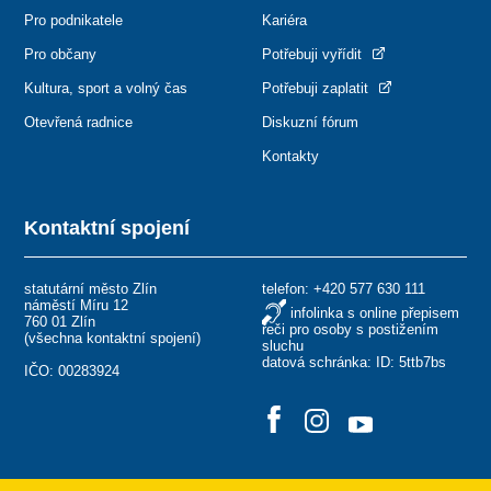
Pro podnikatele
Kariéra
Pro občany
Potřebuji vyřídit
Kultura, sport a volný čas
Potřebuji zaplatit
Otevřená radnice
Diskuzní fórum
Kontakty
Kontaktní spojení
statutární město Zlín
telefon:
+420 577 630 111
náměstí Míru 12
infolinka s online přepisem
760 01 Zlín
řeči pro osoby s postižením
(
všechna kontaktní spojení
)
sluchu
datová schránka: ID: 5ttb7bs
IČO: 00283924