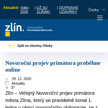
Aktuálně:
Volby
|
UŽ SU
|
DOPRAVNÍ
Česky
2026
ZLÍŇÁK!
UZAVÍRKY
 občany
Tiskové zprávy
Novoroční projev primátora proběhne online
Zpět na všechny články
otřebuji vyřídit
Potřebuji zaplatit
Diskuzní fór
Novoroční projev primátora proběhne
online
29. 12. 2020
Aktuality
37
Zlín – Veřejný Novoroční projev primátora
města Zlína, který se pravidelně konal 1.
ledna v rámci novoročního ohňostroje, se z