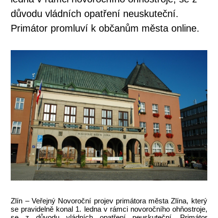
důvodu vládních opatření neuskuteční.
Primátor promluví k občanům města online.
Zlín – Veřejný Novoroční projev primátora města Zlína, který
se pravidelně konal 1. ledna v rámci novoročního ohňostroje,
se z důvodu vládních opatření neuskuteční. Primátor