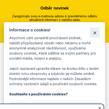
Odběr novinek
Zaregistrujte svou e-mailovou adresu k pravidelnému odběru
aktuálních informací z našeho webu
Informace o cookies!
Přihlásit se k odběru
Abychom vám usnadnili procházení stránek,
nabídli přizpůsobený obsah nebo reklamu a mohli
anonymně analyzovat návštěvnost, využíváme
Aplikace Mobilní rozhlas
soubory cookies, které sdílíme se svými partnery pro
sociální média, inzerci a analýzu.
Chcete dostávat do svého mobilu či mailu upozornění na
blížící se nebezpečí, odstávky, poruchy a výpadky energií,
Jejich nastavení upravíte klikem na ikonku štítu v levém
ankety, pozvánky na kulturní a sportovní akce?
dolním rohu obrazovky a kdykoliv jej můžete změnit.
Více informací o aplikaci
Podrobnější informace najdete v našich Zásadách
ochrany osobních údajů a používání souborů cookies.
Souhlasíte s používáním cookies?
© 2026 Magistrát města Zlína
Prohlášení o používání cookies
Ano, souhlasím
všechna práva vyhrazena
Ochrana osobních údajů