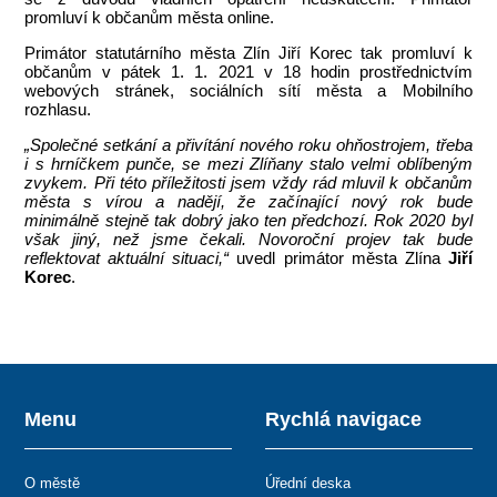
promluví k občanům města online.
Primátor statutárního města Zlín Jiří Korec tak promluví k
občanům v pátek 1. 1. 2021 v 18 hodin prostřednictvím
webových stránek, sociálních sítí města a Mobilního
rozhlasu.
„Společné setkání a přivítání nového roku ohňostrojem, třeba
i s hrníčkem punče, se mezi Zlíňany stalo velmi oblíbeným
zvykem. Při této příležitosti jsem vždy rád mluvil k občanům
města s vírou a nadějí, že začínající nový rok bude
minimálně stejně tak dobrý jako ten předchozí. Rok 2020 byl
však jiný, než jsme čekali. Novoroční projev tak bude
reflektovat aktuální situaci,“
uvedl primátor města Zlína
Jiří
Korec
.
Menu
Rychlá navigace
O městě
Úřední deska