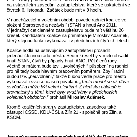
na ustavujícím zasedání zastupitelstva, které se uskuteční ve
čtvrtek 6. listopadu. Začátek bude mít v 9 hodin.
V nadcházejícím volebním období povede radnici koalice ve
složení Starostové a nezávislí (STAN a hnutí Ano 2011.
V jednačtyřicetičlenném zastupitelstvu bude mít většinu 26
křesel. Kandidátem koalice na primátora je Miroslav Adámek,
který stejnou funkci vykonával i v předchozích čtyřech letech.
Koalice hodlá na ustavujícím zastupitelstvu prosadit
jedenáctičlennou radu města. Sedm křesel by v mělo obsadit
hnutí STAN, čtyři by připadly hnutí ANO. Pět členů rady
včetně primátora bude tzv. „uvolněných,“ působení na radnici
pro ně tedy bude hlavním pracovním poměrem. Zbylí radní
budou tzv. „neuvolnění,“ takže budou vedle práce pro město
vykonávat i svá současná povolání.
„Tento model se už dříve
osvědčil a může být velmi efektivní. Z hlediska nákladů je
srovnatelný s těmi, které byly využívány v předchozích
volebních obdobích,“
prohlásil
Miroslav Adámek.
Kromě koaličních stran v zastupitelstvu zasednou také
zástupci ČSSD, KDU-ČSL a Zlín 21 - společně pro Zlín, a
KSČM.
Jmenný seznam navrhovaných kandidátů do Rady města