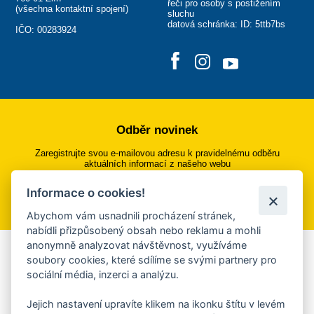
řeči pro osoby s postižením
(
všechna kontaktní spojení
)
sluchu
datová schránka: ID: 5ttb7bs
IČO: 00283924
Odběr novinek
Zaregistrujte svou e-mailovou adresu k pravidelnému odběru
aktuálních informací z našeho webu
Informace o cookies!
Přihlásit se k odběru
Abychom vám usnadnili procházení stránek,
nabídli přizpůsobený obsah nebo reklamu a mohli
anonymně analyzovat návštěvnost, využíváme
Aplikace Mobilní rozhlas
soubory cookies, které sdílíme se svými partnery pro
sociální média, inzerci a analýzu.
Chcete dostávat do svého mobilu či mailu upozornění na
blížící se nebezpečí, odstávky, poruchy a výpadky energií,
Jejich nastavení upravíte klikem na ikonku štítu v levém
ankety, pozvánky na kulturní a sportovní akce?