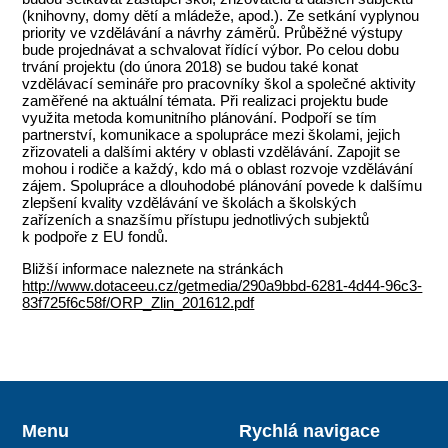
(knihovny, domy dětí a mládeže, apod.). Ze setkání vyplynou
priority ve vzdělávání a návrhy záměrů. Průběžné výstupy
bude projednávat a schvalovat řídící výbor. Po celou dobu
trvání projektu (do února 2018) se budou také konat
vzdělávací semináře pro pracovníky škol a společné aktivity
zaměřené na aktuální témata. Při realizaci projektu bude
využita metoda komunitního plánování. Podpoří se tím
partnerství, komunikace a spolupráce mezi školami, jejich
zřizovateli a dalšími aktéry v oblasti vzdělávání. Zapojit se
mohou i rodiče a každý, kdo má o oblast rozvoje vzdělávání
zájem. Spolupráce a dlouhodobé plánování povede k dalšímu
zlepšení kvality vzdělávání ve školách a školských
zařízeních a snazšímu přístupu jednotlivých subjektů
k podpoře z EU fondů.
Bližší informace naleznete na stránkách
http://www.dotaceeu.cz/getmedia/290a9bbd-6281-4d44-96c3-
83f725f6c58f/ORP_Zlin_201612.pdf
Menu
Rychlá navigace