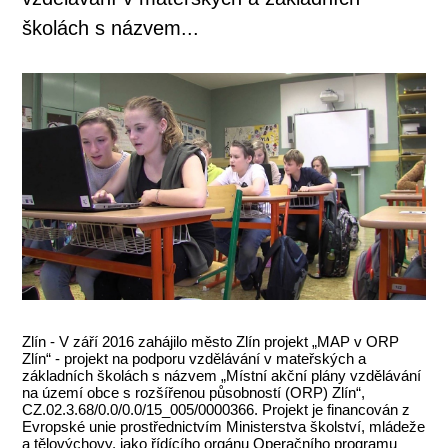
školách s názvem...
Zlín - V září 2016 zahájilo město Zlín projekt „MAP v ORP
Zlín“ - projekt na podporu vzdělávání v mateřských a
základních školách s názvem „Místní akční plány vzdělávání
na území obce s rozšířenou působností (ORP) Zlín“,
CZ.02.3.68/0.0/0.0/15_005/0000366. Projekt je financován z
Evropské unie prostřednictvím Ministerstva školství, mládeže
a tělovýchovy, jako řídícího orgánu Operačního programu