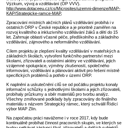
Výzkum, vývoj a vzdělávání (OP VVV).
http://www.dotaceeu.cz/cs/Microsites/uzemni-dimenze/MAP-
KAP/Strategicke-ramce-MAP
,
Zpracování místních akčních plánů vzdělávání probíhá i v
ostatních ORP v České republice a je prioritně zaměřen na
rozvoj kvalitního a inkluzivního vzdělávání žáků a dětí do 15
let. Zahrnuje oblasti včasné péče, předškolního a základního
vzdělávání, zájmového a neformálního vzdělávání.
Cílem projektu je zlepšení kvality vzdělávání v mateřských a
základních školách, vytvoření funkčního partnerství mezi
školami, zřizovateli a ostatními aktéry ve vzdělávání, jejich
vzájemné spolupráce, výměny zkušeností, společného
informování, vzdělávání a plánování aktivit pro řešení místně
specifických problémů a potřeb v území ORP.
K naplnění a uskutečnění cílů se od počátku projektu konaly
informační schůzky s jednotlivými školami a jejich zřizovateli,
probíhaly průzkumy a sběr materiálů pro tvorbu analýz.
Všechny zmiňované podklady byly zpracovány do finálního
materiálu s názvem Strategický rámec, který schválil Řídící
výbor MAP Zlín.
Na započatou práci navážeme i v roce 2017, kdy bude
kontinuálně probíhat činnost pracovních skupin, ve kterých se
budou setkávat zástupci škol, zřizovatelů a dalších subjektů