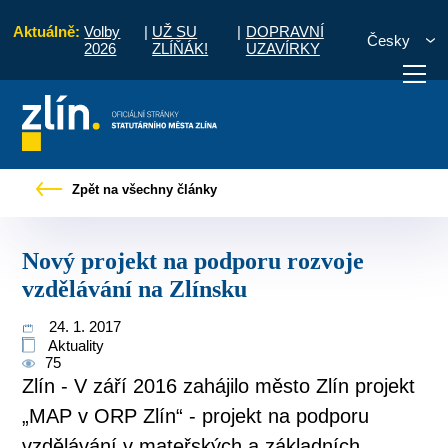
Aktuálně:
Volby
|
UŽ SU
|
DOPRAVNÍ
Česky
2026
ZLÍŇÁK!
UZAVÍRKY
iskové zprávy
Nový projekt na podporu rozvoje vzdělávání na Zlínsku
Zpět na všechny články
otřebuji vyřídit
Potřebuji zaplatit
Diskuzní fór
Nový projekt na podporu rozvoje
vzdělávání na Zlínsku
24. 1. 2017
Aktuality
75
Zlín - V září 2016 zahájilo město Zlín projekt
„MAP v ORP Zlín“ - projekt na podporu
vzdělávání v mateřských a základních