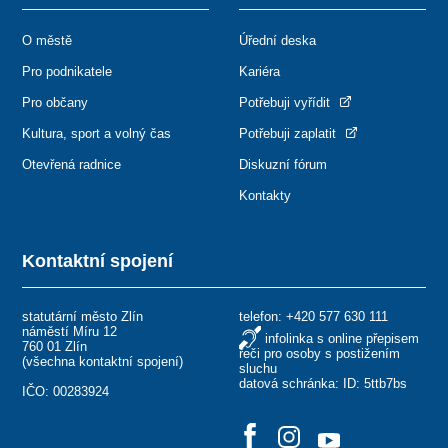
O městě
Úřední deska
Pro podnikatele
Kariéra
Pro občany
Potřebuji vyřídit
Kultura, sport a volný čas
Potřebuji zaplatit
Otevřená radnice
Diskuzní fórum
Kontakty
Kontaktní spojení
statutární město Zlín
telefon:
+420 577 630 111
náměstí Míru 12
infolinka s online přepisem
760 01 Zlín
řeči pro osoby s postižením
(
všechna kontaktní spojení
)
sluchu
datová schránka: ID: 5ttb7bs
IČO: 00283924