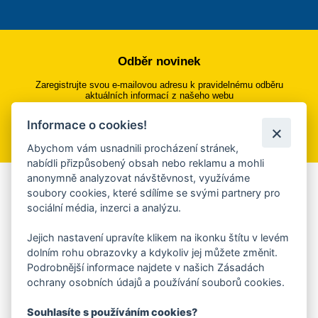
Odběr novinek
Zaregistrujte svou e-mailovou adresu k pravidelnému odběru
aktuálních informací z našeho webu
Informace o cookies!
Přihlásit se k odběru
Abychom vám usnadnili procházení stránek,
nabídli přizpůsobený obsah nebo reklamu a mohli
anonymně analyzovat návštěvnost, využíváme
Aplikace Mobilní rozhlas
soubory cookies, které sdílíme se svými partnery pro
sociální média, inzerci a analýzu.
Chcete dostávat do svého mobilu či mailu upozornění na
blížící se nebezpečí, odstávky, poruchy a výpadky energií,
Jejich nastavení upravíte klikem na ikonku štítu v levém
ankety, pozvánky na kulturní a sportovní akce?
dolním rohu obrazovky a kdykoliv jej můžete změnit.
Více informací o aplikaci
Podrobnější informace najdete v našich Zásadách
ochrany osobních údajů a používání souborů cookies.
Souhlasíte s používáním cookies?