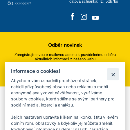
datová schránka: ID: 5ttb7bs
IČO: 00283924
Odběr novinek
Zaregistrujte svou e-mailovou adresu k pravidelnému odběru
aktuálních informací z našeho webu
Informace o cookies!
Přihlásit se k odběru
Abychom vám usnadnili procházení stránek,
nabídli přizpůsobený obsah nebo reklamu a mohli
anonymně analyzovat návštěvnost, využíváme
Aplikace Mobilní rozhlas
soubory cookies, které sdílíme se svými partnery pro
sociální média, inzerci a analýzu.
Chcete dostávat do svého mobilu či mailu upozornění na
blížící se nebezpečí, odstávky, poruchy a výpadky energií,
Jejich nastavení upravíte klikem na ikonku štítu v levém
ankety, pozvánky na kulturní a sportovní akce?
dolním rohu obrazovky a kdykoliv jej můžete změnit.
Více informací o aplikaci
Podrobnější informace najdete v našich Zásadách