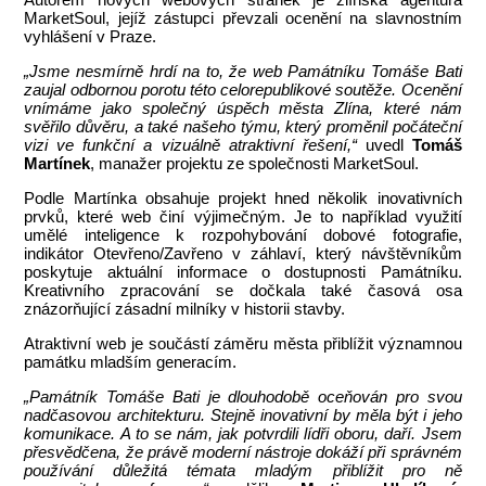
MarketSoul, jejíž zástupci převzali ocenění na slavnostním
vyhlášení v Praze.
„Jsme nesmírně hrdí na to, že web Památníku Tomáše Bati
zaujal odbornou porotu této celorepublikové soutěže. Ocenění
vnímáme jako společný úspěch města Zlína, které nám
svěřilo důvěru, a také našeho týmu, který proměnil počáteční
vizi ve funkční a vizuálně atraktivní řešení,“
uvedl
Tomáš
Martínek
, manažer projektu ze společnosti MarketSoul.
Podle Martínka obsahuje projekt hned několik inovativních
prvků, které web činí výjimečným. Je to například využití
umělé inteligence k rozpohybování dobové fotografie,
indikátor Otevřeno/Zavřeno v záhlaví, který návštěvníkům
poskytuje aktuální informace o dostupnosti Památníku.
Kreativního zpracování se dočkala také časová osa
znázorňující zásadní milníky v historii stavby.
Atraktivní web je součástí záměru města přiblížit významnou
památku mladším generacím.
„Památník Tomáše Bati je dlouhodobě oceňován pro svou
nadčasovou architekturu. Stejně inovativní by měla být i jeho
komunikace. A to se nám, jak potvrdili lídři oboru, daří. Jsem
přesvědčena, že právě moderní nástroje dokáží při správném
používání důležitá témata mladým přiblížit pro ně