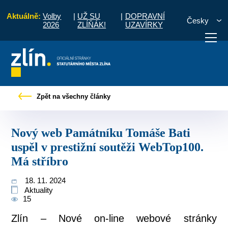
Aktuálně:
Volby
|
UŽ SU
|
DOPRAVNÍ
Česky
2026
ZLÍŇÁK!
UZAVÍRKY
amátníku Tomáše Bati uspěl v prestižní soutěži WebTop100. Má stříbro
Zpět na všechny články
otřebuji vyřídit
Potřebuji zaplatit
Diskuzní fór
Nový web Památníku Tomáše Bati
uspěl v prestižní soutěži WebTop100.
Má stříbro
18. 11. 2024
Aktuality
15
Zlín – Nové on-line webové stránky