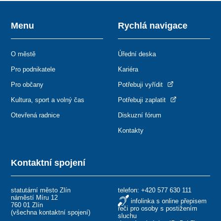
Menu
Rychlá navigace
O městě
Úřední deska
Pro podnikatele
Kariéra
Pro občany
Potřebuji vyřídit
Kultura, sport a volný čas
Potřebuji zaplatit
Otevřená radnice
Diskuzní fórum
Kontakty
Kontaktní spojení
statutární město Zlín
telefon:
+420 577 630 111
náměstí Míru 12
infolinka s online přepisem
760 01 Zlín
řeči pro osoby s postižením
(
všechna kontaktní spojení
)
sluchu