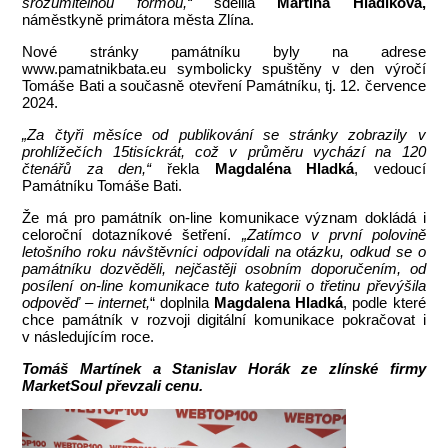
srozumitelnou formou,“
sdělila
Martina Hladíková,
náměstkyně primátora města Zlína.
Nové stránky památníku byly na adrese
www.pamatnikbata.eu symbolicky spuštěny v den výročí
Tomáše Bati a současně otevření Památníku, tj. 12. července
2024.
„Za čtyři měsíce od publikování se stránky zobrazily v
prohlížečích 15tisíckrát, což v průměru vychází na 120
čtenářů za den,“
řekla
Magdaléna Hladká
, vedoucí
Památníku Tomáše Bati.
Že má pro památník on-line komunikace význam dokládá i
celoroční dotazníkové šetření.
„Zatímco v první polovině
letošního roku návštěvníci odpovídali na otázku, odkud se o
památníku dozvěděli, nejčastěji osobním doporučením, od
posílení on-line komunikace tuto kategorii o třetinu převýšila
odpověď – internet,
“ doplnila
Magdalena Hladká
, podle které
chce památník v rozvoji digitální komunikace pokračovat i
v následujícím roce.
Tomáš Martínek a Stanislav Horák ze zlínské firmy
MarketSoul převzali cenu.