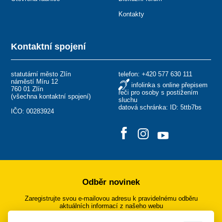
Kontakty
Kontaktní spojení
statutární město Zlín
telefon:
+420 577 630 111
náměstí Míru 12
infolinka s online přepisem
760 01 Zlín
řeči pro osoby s postižením
(
všechna kontaktní spojení
)
sluchu
datová schránka: ID: 5ttb7bs
IČO: 00283924
Odběr novinek
Zaregistrujte svou e-mailovou adresu k pravidelnému odběru
aktuálních informací z našeho webu