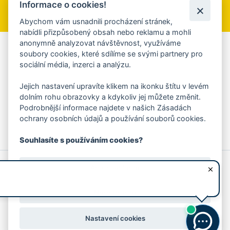
Informace o cookies!
Přihlásit se k odběru
Abychom vám usnadnili procházení stránek,
nabídli přizpůsobený obsah nebo reklamu a mohli
anonymně analyzovat návštěvnost, využíváme
Aplikace Mobilní rozhlas
soubory cookies, které sdílíme se svými partnery pro
sociální média, inzerci a analýzu.
Chcete dostávat do svého mobilu či mailu upozornění na
blížící se nebezpečí, odstávky, poruchy a výpadky energií,
Jejich nastavení upravíte klikem na ikonku štítu v levém
ankety, pozvánky na kulturní a sportovní akce?
dolním rohu obrazovky a kdykoliv jej můžete změnit.
Více informací o aplikaci
Podrobnější informace najdete v našich Zásadách
ochrany osobních údajů a používání souborů cookies.
Souhlasíte s používáním cookies?
© 2026 Magistrát města Zlína
Prohlášení o používání cookies
Ano, souhlasím
všechna práva vyhrazena
Ochrana osobních údajů
Prohlášení o přístupnosti
Podněty k webovým stránkám
Kontakt:
webmaster@zlin.eu
Nesouhlasím
Nastavení cookies