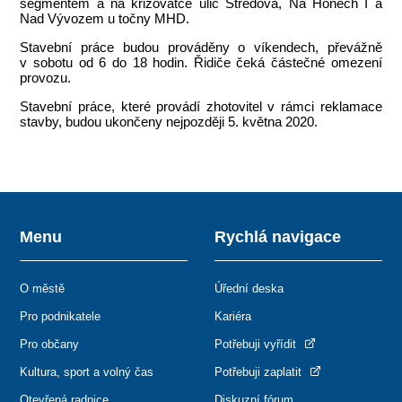
segmentem a na křižovatce ulic Středová, Na Honech I a
Nad Vývozem u točny MHD.
Stavební práce budou prováděny o víkendech, převážně
v sobotu od 6 do 18 hodin. Řidiče čeká částečné omezení
provozu.
Stavební práce, které provádí zhotovitel v rámci reklamace
stavby, budou ukončeny nejpozději 5. května 2020.
Menu
Rychlá navigace
O městě
Úřední deska
Pro podnikatele
Kariéra
Pro občany
Potřebuji vyřídit
Kultura, sport a volný čas
Potřebuji zaplatit
Otevřená radnice
Diskuzní fórum