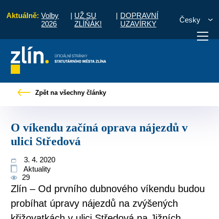
Aktuálně:
Volby
|
UŽ SU
|
DOPRAVNÍ
Česky
2026
ZLÍŇÁK!
UZAVÍRKY
Tiskové zprávy
O víkendu začíná oprava nájezdů v ulici Středová
Zpět na všechny články
otřebuji vyřídit
Potřebuji zaplatit
Diskuzní fór
O víkendu začíná oprava nájezdů v
ulici Středová
3. 4. 2020
Aktuality
29
Zlín – Od prvního dubnového víkendu budou
probíhat úpravy nájezdů na zvýšených
křižovatkách v ulici Středová na Jižních