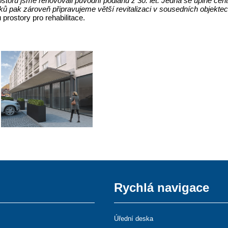
rostoru jsme renovovali původní podlahu z 30. let. Jedná se úplné ce
ků pak zároveň připravujeme větší revitalizaci v sousedních objektec
rostory pro rehabilitace.
Rychlá navigace
Úřední deska