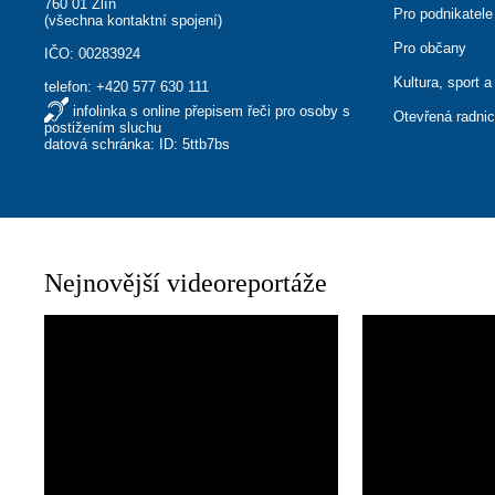
760 01 Zlín
Pro podnikatele
(
všechna kontaktní spojení
)
Pro občany
IČO: 00283924
Kultura, sport a
telefon:
+420 577 630 111
infolinka s online přepisem řeči pro osoby s
Otevřená radni
postižením sluchu
datová schránka: ID: 5ttb7bs
Nejnovější videoreportáže