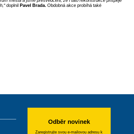
ntrum města a jsme přesvědčeni, že i tato rekonstrukce přispěje
h,“
doplnil
Pavel Brada.
Obdobná akce probíhá také
Odběr novinek
Zaregistrujte svou e-mailovou adresu k