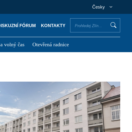
Česky
DISKUZNÍ FÓRUM
KONTAKTY
 a volný čas
Otevřená radnice
otřebuji vyřídit
Potřebuji zaplatit