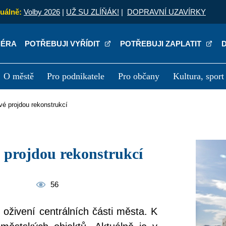
uálně:
Volby 2026
|
UŽ SU ZLÍŇÁK!
|
DOPRAVNÍ UZAVÍRKY
IÉRA
POTŘEBUJI VYŘÍDIT
POTŘEBUJI ZAPLATIT
O městě
Pro podnikatele
Pro občany
Kultura, sport
a
Kariéra
P
vé projdou rekonstrukcí
é projdou rekonstrukcí
56
živení centrálních části města. K