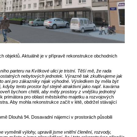
h objektů. Aktuálně je v přípravě rekonstrukce obchodních
ho parteru na Kvítkové ulici je tristní. Těší mě, že rada
amostatných nebytových jednotek. Výrazně tak zkultivujeme jak
ěsto ani pro zákazníky nijak výhodné. Výsledkem by měla být
kdyby tento prostor byl stejně atraktivní jako např. kavárna
oveň bychom chtěli, aby měly prostory z vnějšku jednotný
k primátora pro oblast městského majetku a rozvojových
ra. Aby mohla rekonstrukce začít v létě, obdržel stávající
domě Dlouhá 94. Dosavadní nájemci v prostorách působili
vyměnili výlohy, upravili jsme vnitřní členění, rozvody,