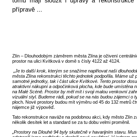
tomu mají sloužit i úpravy a rekonstrukce
přípravě ...
Zlín – Dlouhodobým záměrem města Zlína je oživení centrálníc
prostor na ulici Kvítková v domě s čísly 4122 až 4124.
„Je to další krok, kterým se snažíme naplňovat naši dlouhodobo
města Zlína rekonstrukci těchto jednotek podpořila. Máme už p
samotné jednotky, tak i část ulice Kvítkové. Tento prostor do
atraktivní nákupní a odpočinková plocha, kde bude umístěna nap
na Malé Scéně. Prostor by měl mít i svoji malou venkovní za
vizuální styl. Budeme rádi, pokud se na nás budou zájemci o t
ploch. Nové prostory budou mít výměru od 45 do 132 metrů čtve
nájemce již výpověď.
Tato rekonstrukce naváže na podobnou akci, kdy město Zlín za
několik desítek let a standard se za tu dobu velmi proměnil.
„Prostory na Dlouhé 94 byly skutečně v havarijním stavu. Musel