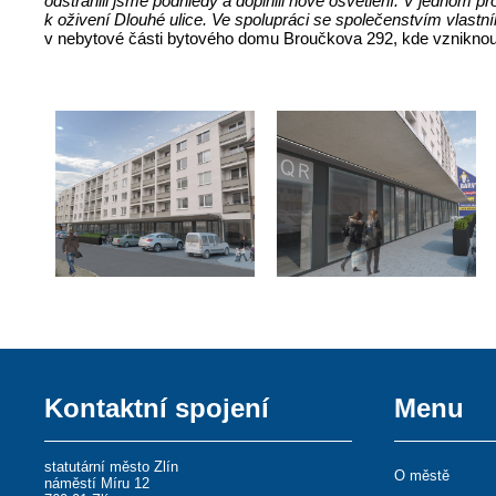
odstranili jsme podhledy a doplnili nové osvětlení. V jednom p
k oživení Dlouhé ulice. Ve spolupráci se společenstvím vlastní
v nebytové části bytového domu Broučkova 292, kde vzniknou p
Kontaktní spojení
Menu
statutární město Zlín
O městě
náměstí Míru 12