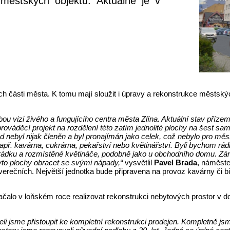
 městských objektů. Aktuálně je v
h části města. K tomu mají sloužit i úpravy a rekonstrukce městskýc
u vizi živého a fungujícího centra města Zlína. Aktuální stav přízemní
rováděcí projekt na rozdělení této zatím jednolité plochy na šest s
sud nebyl nijak členěn a byl pronajímán jako celek, což nebylo pro m
ř. kavárna, cukrárna, pekařství nebo květinářství. Byli bychom rádi, 
hrádku a rozmístěné květináče, podobně jako u obchodního domu. Zár
yto plochy obracet se svými nápady,“
vysvětlil
Pavel Brada
, náměste
rečních. Největší jednotka bude připravena na provoz kavárny či bist
čalo v loňském roce realizovat rekonstrukci nebytových prostor v 
i jsme přistoupit ke kompletní rekonstrukci prodejen. Kompletně jsme 