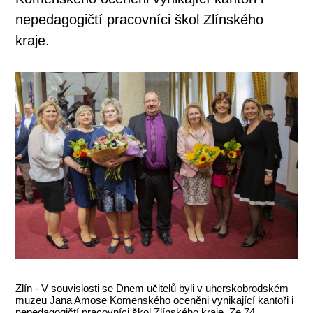
nepedagogičtí pracovníci škol Zlínského
kraje.
Zlín - V souvislosti se Dnem učitelů byli v uherskobrodském
muzeu Jana Amose Komenského oceněni vynikající kantoři i
nepedagogičtí pracovníci škol Zlínského kraje. Ze 74