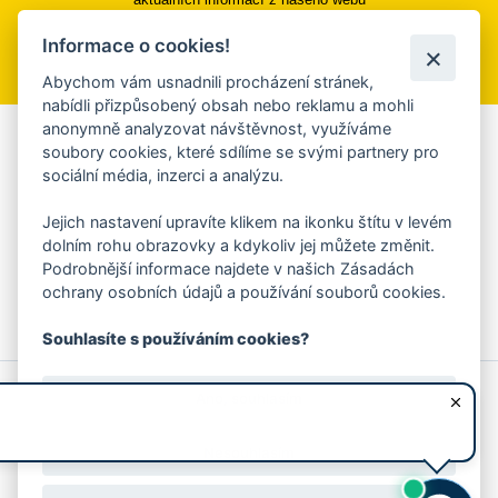
Informace o cookies!
Přihlásit se k odběru
Abychom vám usnadnili procházení stránek,
nabídli přizpůsobený obsah nebo reklamu a mohli
anonymně analyzovat návštěvnost, využíváme
Aplikace Mobilní rozhlas
soubory cookies, které sdílíme se svými partnery pro
sociální média, inzerci a analýzu.
Chcete dostávat do svého mobilu či mailu upozornění na
blížící se nebezpečí, odstávky, poruchy a výpadky energií,
Jejich nastavení upravíte klikem na ikonku štítu v levém
ankety, pozvánky na kulturní a sportovní akce?
dolním rohu obrazovky a kdykoliv jej můžete změnit.
Více informací o aplikaci
Podrobnější informace najdete v našich Zásadách
ochrany osobních údajů a používání souborů cookies.
Souhlasíte s používáním cookies?
© 2026 Magistrát města Zlína
Prohlášení o používání cookies
Ano, souhlasím
všechna práva vyhrazena
Ochrana osobních údajů
Prohlášení o přístupnosti
Podněty k webovým stránkám
Kontakt:
webmaster@zlin.eu
Nesouhlasím