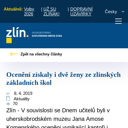
Aktuálně:
Volby
|
UŽ SU
|
DOPRAVNÍ
Česky
2026
ZLÍŇÁK!
UZAVÍRKY
kové zprávy
Ocenění získaly i dvě ženy ze zlínských základních škol
Zpět na všechny články
otřebuji vyřídit
Potřebuji zaplatit
Diskuzní fór
Ocenění získaly i dvě ženy ze zlínských
základních škol
8. 4. 2019
Aktuality
70
Zlín - V souvislosti se Dnem učitelů byli v
uherskobrodském muzeu Jana Amose
Komenského oceněni vynikající kantoři i