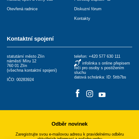
Otevřená radnice
Diskuzní fórum
Kontakty
Kontaktní spojení
statutární město Zlín
telefon:
+420 577 630 111
náměstí Míru 12
infolinka s online přepisem
760 01 Zlín
řeči pro osoby s postižením
(
všechna kontaktní spojení
)
sluchu
datová schránka: ID: 5ttb7bs
IČO: 00283924
Odběr novinek
Zaregistrujte svou e-mailovou adresu k pravidelnému odběru
aktuálních informací z našeho webu