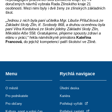
doručených návrhů vybrala Rada Zlínského kraje 21
osobností. Mezi nimi byly i dvě ženy ze zlínských základních
škol.
„Jednou z nich byla paní učitelka Mgr. Libuše Přílučíková ze
Základní školy Zlín, tř. Svobody 868, a druhou oceněnou byla
paní Věra Kordulová ze školní jídelny Základní školy Zlín,
Mikoláše Alše 558. Gratulujeme, přejeme spoustu zdraví a
elánu v práci,“
řekla náměstkyně primátora
Kateřina
Francová
, do jejichž kompetencí patří školství ve Zlíně.
Menu
Rychlá navigace
O městě
Úřední deska
Pro podnikatele
Kariéra
Pro občany
Potřebuji vyřídit
Kultura, sport a volný čas
Potřebuji zaplatit