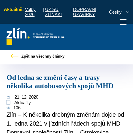
Aktuálně:
Volby
|
UŽ SU
|
DOPRAVNÍ
Česky
2026
ZLÍŇÁK!
UZAVÍRKY
y
Od ledna se změní časy a trasy několika autobusových spojů MHD
Zpět na všechny články
otřebuji vyřídit
Potřebuji zaplatit
Diskuzní fór
Od ledna se změní časy a trasy
několika autobusových spojů MHD
21. 12. 2020
Aktuality
106
Zlín – K několika drobným změnám dojde od
1. ledna 2021 v jízdních řádech spojů MHD
Dopravní společnosti Zlín – Otrokovice.