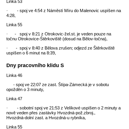
Linka 53
· - spoj ve 4:54 z Náměstí Míru do Malenovic uspíšen na
4:28,
Linka 55
· - spoj v 8:21 z Otrokovic-žel.st. je veden pouze na
točnu Otrokovice‑Štěrkoviště (dosud na Bělov‑točna),
· - spoj v 8:40 z Bělova zrušen; odjezd ze Štěrkoviště
uspíšen o 6 minut na 8:39,
Dny pracovního klidu S
Linka 46
- spoj ve 22:07 ze zast. Štípa-Zámecká je v sobotu
opožděn o 3 minuty,
Linka 47
· - sobotní spoj ve 21:53 z Velíkové uspíšen o 2 minuty a
nově veden přes zastávky Hvozdná‑pož.zbroj.,
Hvozdná‑dolní zast. a Hvozdná‑u rybníka,
Linka 55