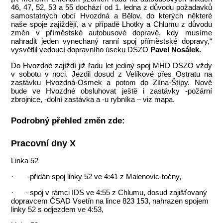
46, 47, 52, 53 a 55 dochází od 1. ledna z důvodu požadavků
samostatných obcí Hvozdná a Bělov, do kterých některé
naše spoje zajíždějí, a v případě Lhotky a Chlumu z důvodu
změn v příměstské autobusové dopravě, kdy musíme
nahradit jeden vynechaný ranní spoj příměstské dopravy,“
vysvětlil vedoucí dopravního úseku DSZO
Pavel Nosálek.
Do Hvozdné zajíždí již řadu let jediný spoj MHD DSZO vždy
v sobotu v noci. Jezdil dosud z Velíkové přes Ostratu na
zastávku Hvozdná-Osmek a potom do Zlína-Štípy. Nově
bude ve Hvozdné obsluhovat ještě i zastávky -požární
zbrojnice, -dolní zastávka a -u rybníka – viz mapa.
Podrobný přehled změn zde:
Pracovní dny X
Linka 52
· -přidán spoj linky 52 ve 4:41 z Malenovic‑točny,
· - spoj v rámci IDS ve 4:55 z Chlumu, dosud zajišťovaný
dopravcem ČSAD Vsetín na lince 823 153, nahrazen spojem
linky 52 s odjezdem ve 4:53,