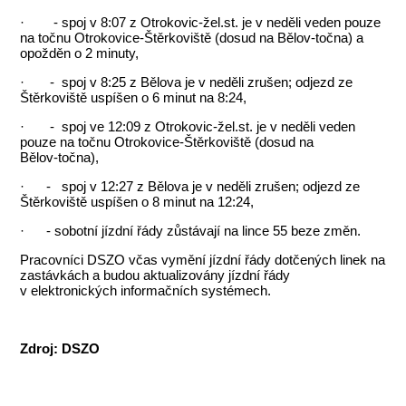
· - spoj v 8:07 z Otrokovic-žel.st. je v neděli veden pouze
na točnu Otrokovice‑Štěrkoviště (dosud na Bělov‑točna) a
opožděn o 2 minuty,
· - spoj v 8:25 z Bělova je v neděli zrušen; odjezd ze
Štěrkoviště uspíšen o 6 minut na 8:24,
· - spoj ve 12:09 z Otrokovic-žel.st. je v neděli veden
pouze na točnu Otrokovice‑Štěrkoviště (dosud na
Bělov‑točna),
· - spoj v 12:27 z Bělova je v neděli zrušen; odjezd ze
Štěrkoviště uspíšen o 8 minut na 12:24,
· - sobotní jízdní řády zůstávají na lince 55 beze změn.
Pracovníci DSZO včas vymění jízdní řády dotčených linek na
zastávkách a budou aktualizovány jízdní řády
v elektronických informačních systémech.
Zdroj: DSZO