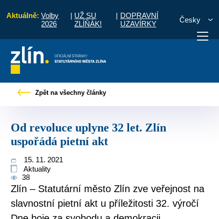
Aktuálně:
Volby
|
UŽ SU
|
DOPRAVNÍ
Česky
2026
ZLÍŇÁK!
UZAVÍRKY
Tiskové zprávy
Od revoluce uplyne 32 let. Zlín uspořádá pietní akt
Zpět na všechny články
otřebuji vyřídit
Potřebuji zaplatit
Diskuzní fór
Od revoluce uplyne 32 let. Zlín
uspořádá pietní akt
15. 11. 2021
Aktuality
38
Zlín – Statutární město Zlín zve veřejnost na
slavnostní pietní akt u příležitosti 32. výročí
Dne boje za svobodu a demokracii.