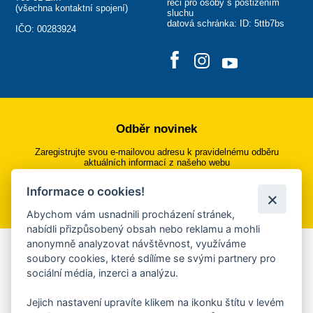
řeči pro osoby s postižením
(
všechna kontaktní spojení
)
sluchu
datová schránka: ID: 5ttb7bs
IČO: 00283924
Odběr novinek
Zaregistrujte svou e-mailovou adresu k pravidelnému odběru
aktuálních informací z našeho webu
Informace o cookies!
Přihlásit se k odběru
Abychom vám usnadnili procházení stránek,
nabídli přizpůsobený obsah nebo reklamu a mohli
anonymně analyzovat návštěvnost, využíváme
Aplikace Mobilní rozhlas
soubory cookies, které sdílíme se svými partnery pro
sociální média, inzerci a analýzu.
Chcete dostávat do svého mobilu či mailu upozornění na
blížící se nebezpečí, odstávky, poruchy a výpadky energií,
Jejich nastavení upravíte klikem na ikonku štítu v levém
ankety, pozvánky na kulturní a sportovní akce?