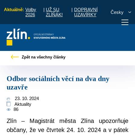
Aktuálně:
Volby
|
UŽ SU
|
DOPRAVNÍ
Česky
2026
ZLÍŇÁK!
UZAVÍRKY
ro občany
Tiskové zprávy
Odbor sociálních věcí na dva dny uzavře
Zpět na všechny články
otřebuji vyřídit
Potřebuji zaplatit
Diskuzní fór
Odbor sociálních věcí na dva dny
uzavře
23. 10. 2024
Aktuality
86
Zlín – Magistrát města Zlína upozorňuje
občany, že ve čtvrtek 24. 10. 2024 a v pátek