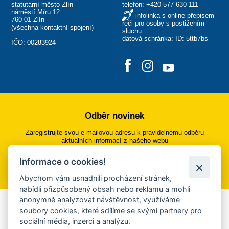
statutární město Zlín
telefon:
+420 577 630 111
náměstí Míru 12
infolinka s online přepisem
760 01 Zlín
řeči pro osoby s postižením
(
všechna kontaktní spojení
)
sluchu
datová schránka: ID: 5ttb7bs
IČO: 00283924
Odběr novinek
Zaregistrujte svou e-mailovou adresu k pravidelnému odběru
aktuálních informací z našeho webu
Informace o cookies!
Přihlásit se k odběru
Abychom vám usnadnili procházení stránek,
nabídli přizpůsobený obsah nebo reklamu a mohli
anonymně analyzovat návštěvnost, využíváme
Aplikace Mobilní rozhlas
soubory cookies, které sdílíme se svými partnery pro
sociální média, inzerci a analýzu.
Chcete dostávat do svého mobilu či mailu upozornění na