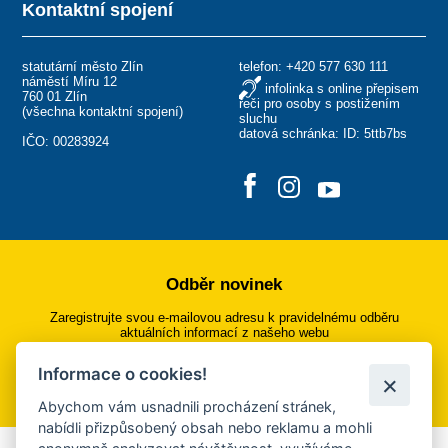
Kontaktní spojení
statutární město Zlín
telefon:
+420 577 630 111
náměstí Míru 12
infolinka s online přepisem
760 01 Zlín
řeči pro osoby s postižením
(
všechna kontaktní spojení
)
sluchu
datová schránka: ID: 5ttb7bs
IČO: 00283924
Odběr novinek
Zaregistrujte svou e-mailovou adresu k pravidelnému odběru
aktuálních informací z našeho webu
Informace o cookies!
Přihlásit se k odběru
Abychom vám usnadnili procházení stránek,
nabídli přizpůsobený obsah nebo reklamu a mohli