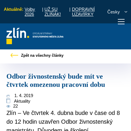
Aktuálně:
Volby
|
UŽ SU
|
DOPRAVNÍ
Česky
2026
ZLÍŇÁK!
UZAVÍRKY
vy
Odbor živnostenský bude mít ve čtvrtek omezenou pracovní dobu
Zpět na všechny články
otřebuji vyřídit
Potřebuji zaplatit
Diskuzní fór
Odbor živnostenský bude mít ve
čtvrtek omezenou pracovní dobu
1. 4. 2019
Aktuality
22
Zlín – Ve čtvrtek 4. dubna bude v čase od 8
do 12 hodin uzavřen Odbor živnostenský
magistrátu. Důvodem je školení