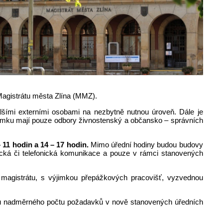
 Magistrátu města Zlína (MMZ).
šími externími osobami na nezbytně nutnou úroveň. Dále je
ýjimku mají pouze odbory živnostenský a občansko – správních
 11 hodin a 14 – 17 hodin.
Mimo úřední hodiny budou budovy
ická či telefonická komunikace a pouze v rámci stanovených
i magistrátu, s výjimkou přepážkových pracovišť, vyzvednou
du nadměrného počtu požadavků v nově stanovených úředních