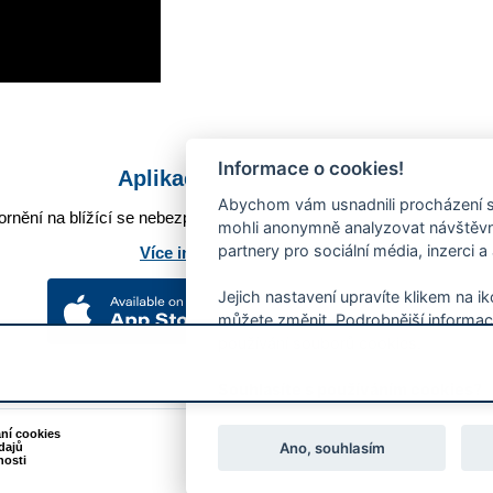
Informace o cookies!
Aplikace Mobilní rozhlas
Abychom vám usnadnili procházení s
rnění na blížící se nebezpečí, odstávky, poruchy a výpadky energií,
mohli anonymně analyzovat návštěvno
partnery pro sociální média, inzerci a
Více informací o aplikaci
Jejich nastavení upravíte klikem na i
můžete změnit. Podrobnější informac
používání souborů cookies.
Souhlasíte s používáním cookies?
ání cookies
Podněty k webovým stránkám
Ano, souhlasím
dajů
Kontakt:
webmaster@zlin.eu
nosti