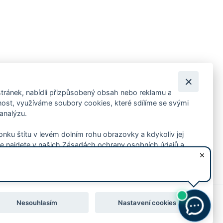
tránek, nabídli přizpůsobený obsah nebo reklamu a
 ankety, pozvánky na kulturní a sportovní akce?
st, využíváme soubory cookies, které sdílíme se svými
 analýzu.
konku štítu v levém dolním rohu obrazovky a kdykoliv jej
e najdete v našich Zásadách ochrany osobních údajů a
Nesouhlasím
Nastavení cookies