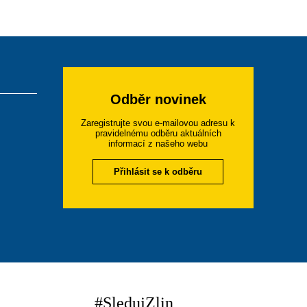
Odběr novinek
Zaregistrujte svou e-mailovou adresu k
pravidelnému odběru aktuálních
informací z našeho webu
Přihlásit se k odběru
#SledujZlin