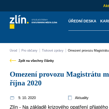
Akt
ÚŘEDNÍ DESKA
KAR
Kontakty
Úřední desk
Úvod
Pro občany
Tiskové zprávy
Omezení provozu Magistrátu
Zpět na všechny články
Omezení provozu Magistrátu města Zlína od 12. do 25.
října 2020
9. 10. 2020
Aktuality
Zlín - Na základě krizového opatření přijatého