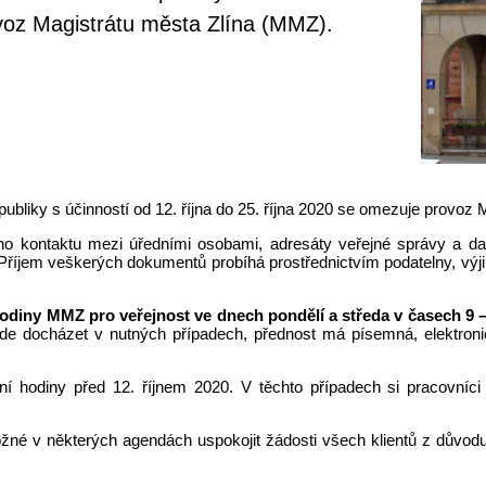
ovoz Magistrátu města Zlína (MMZ).
publiky s účinností od 12. října do 25. října 2020 se omezuje provoz
o kontaktu mezi úředními osobami, adresáty veřejné správy a dal
. Příjem veškerých dokumentů probíhá prostřednictvím podatelny, v
hodiny MMZ pro veřejnost ve dnech pondělí a středa v časech 9 –
de docházet v nutných případech, přednost má písemná, elektron
ní hodiny před 12. říjnem 2020. V těchto případech si pracovníc
né v některých agendách uspokojit žádosti všech klientů z důvo