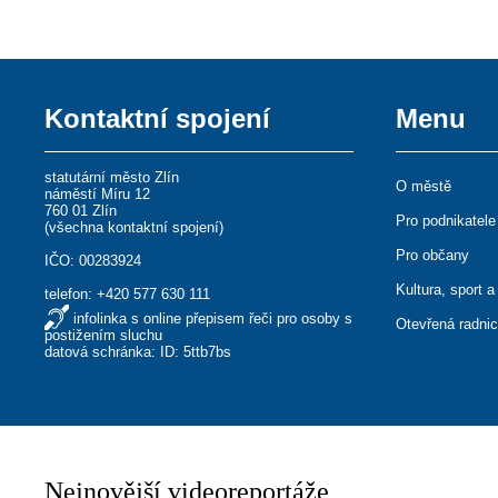
Kontaktní spojení
Menu
statutární město Zlín
O městě
náměstí Míru 12
760 01 Zlín
Pro podnikatele
(
všechna kontaktní spojení
)
Pro občany
IČO: 00283924
Kultura, sport a
telefon:
+420 577 630 111
infolinka s online přepisem řeči pro osoby s
Otevřená radni
postižením sluchu
datová schránka: ID: 5ttb7bs
Nejnovější videoreportáže