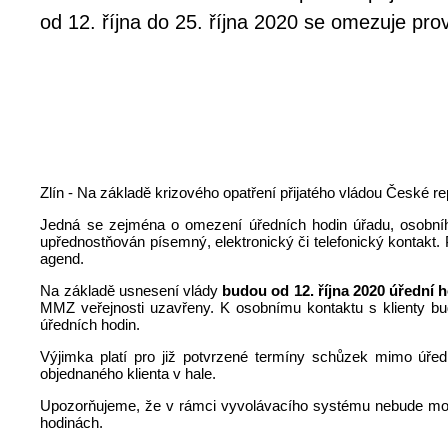
od 12. října do 25. října 2020 se omezuje pr
Zlín - Na základě krizového opatření přijatého vládou České re
Jedná se zejména o omezení úředních hodin úřadu, osobníh
upřednostňován písemný, elektronický či telefonický kontakt
agend.
Na základě usnesení vlády
budou od 12. října 2020 úřední 
MMZ veřejnosti uzavřeny. K osobnímu kontaktu s klienty bu
úředních hodin.
Výjimka platí pro již potvrzené termíny schůzek mimo úřed
objednaného klienta v hale.
Upozorňujeme, že v rámci vyvolávacího systému nebude mož
hodinách.