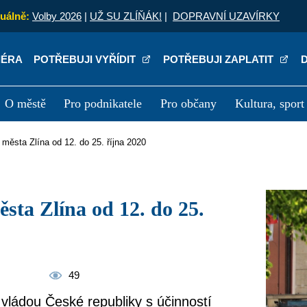
uálně:
Volby 2026
|
UŽ SU ZLÍŇÁK!
|
DOPRAVNÍ UZAVÍRKY
IÉRA
POTŘEBUJI VYŘÍDIT
POTŘEBUJI ZAPLATIT
O městě
Pro podnikatele
Pro občany
Kultura, sport
a
Kariéra
P
 města Zlína od 12. do 25. října 2020
49
 vládou České republiky s účinností