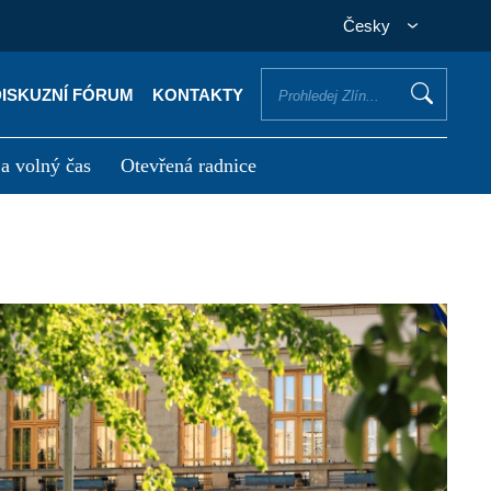
Česky
DISKUZNÍ FÓRUM
KONTAKTY
 a volný čas
Otevřená radnice
otřebuji vyřídit
Potřebuji zaplatit