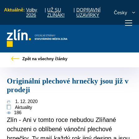
Aktuálně:
Volby
|
UŽ SU
|
DOPRAVNÍ
Česky
2026
ZLÍŇÁK!
UZAVÍRKY
bčany
Tiskové zprávy
Originální plechové hrnečky jsou již v prodeji
Zpět na všechny články
otřebuji vyřídit
Potřebuji zaplatit
Diskuzní fór
Originální plechové hrnečky jsou již v
prodeji
1. 12. 2020
Aktuality
186
Zlín - Ani v tomto roce nebudou Zlíňané
ochuzeni o oblíbené vánoční plechové
hrnečky. Ty mají každý rok jiný design a jsou