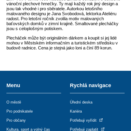
vánoční plechové hrnečky. Ty mají každý rok jiný design a
jsou tak vhodné i pro sběratele. Autorkou letošního
malovaného designu je Jana Svobodová, lektorka Ateliéru
radost. Pro letošní ročník zvolila motiv malovaných
baťovských domků v zimní krajině. Smaltované plecháčky
jsou s celoplošným potiskem.
Plecháček může být originálním dárkem a koupit si jej lidé
mohou v Městském informačním a turistickém středisku v
budově radnice. Cena je stejná jako loni a činí 89 korun.
Menu
Rychlá navigace
O městě
Úřední deska
Pro podnikatele
Kariéra
Pro občany
Potřebuji vyřídit
Kultura, sport a volný čas
Potřebuji zaplatit