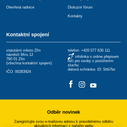
Otevřená radnice
Diskuzní fórum
Kontakty
Kontaktní spojení
statutární město Zlín
telefon:
+420 577 630 111
náměstí Míru 12
infolinka s online přepisem
760 01 Zlín
řeči pro osoby s postižením
(
všechna kontaktní spojení
)
sluchu
datová schránka: ID: 5ttb7bs
IČO: 00283924
Odběr novinek
Zaregistrujte svou e-mailovou adresu k pravidelnému odběru
aktuálních informací z našeho webu