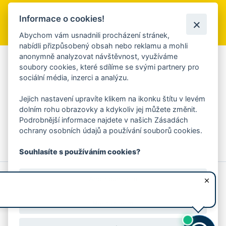
Informace o cookies!
Přihlásit se k odběru
Abychom vám usnadnili procházení stránek,
nabídli přizpůsobený obsah nebo reklamu a mohli
anonymně analyzovat návštěvnost, využíváme
Aplikace Mobilní rozhlas
soubory cookies, které sdílíme se svými partnery pro
sociální média, inzerci a analýzu.
Chcete dostávat do svého mobilu či mailu upozornění na
blížící se nebezpečí, odstávky, poruchy a výpadky energií,
Jejich nastavení upravíte klikem na ikonku štítu v levém
ankety, pozvánky na kulturní a sportovní akce?
dolním rohu obrazovky a kdykoliv jej můžete změnit.
Více informací o aplikaci
Podrobnější informace najdete v našich Zásadách
ochrany osobních údajů a používání souborů cookies.
Souhlasíte s používáním cookies?
© 2026 Magistrát města Zlína
Prohlášení o používání cookies
Ano, souhlasím
všechna práva vyhrazena
Ochrana osobních údajů
Prohlášení o přístupnosti
Podněty k webovým stránkám
Kontakt:
webmaster@zlin.eu
Nesouhlasím