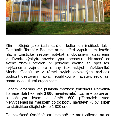
Zlín - Stejně jako řada dalších kulturních institucí, tak i
Památník Tomáše Bati se musel před vypuknutím letošní
hlavní turistické sezóny potýkat s dočasným uzavřením
z důvodu výskytu nového typu koronaviru. Nicméně od
svého znovu otevření v polovině května se opět těší
zvýšenému zájmu ze strany tuzemských návštěvníků.
Mnoho Čechů se v rámci svých dovolených rozhodlo
podpořit cestování napříč republikou a navštívit regionální
památky a kulturní organizace.
Během letošního léta přilákala možnost zhlédnout Památník
Tomáše Bati bezmála
3 600 návštěvníků
, což je v porovnání
s loňským létem o téměř 600 příchozích více.
Nejvytíženějším měsícem co do počtu návštěvníků byl srpen
se statistikou čítající skoro 1 800 osob.
Po završené úspěšné letní sezóně se mají zájemci na co