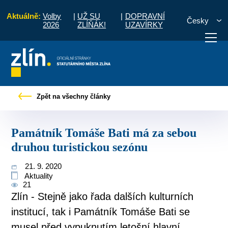
Aktuálně:
Volby
|
UŽ SU
|
DOPRAVNÍ
Česky
2026
ZLÍŇÁK!
UZAVÍRKY
právy
Památník Tomáše Bati má za sebou druhou turistickou sezónu
Zpět na všechny články
otřebuji vyřídit
Potřebuji zaplatit
Diskuzní fór
Památník Tomáše Bati má za sebou
druhou turistickou sezónu
21. 9. 2020
Aktuality
21
Zlín - Stejně jako řada dalších kulturních
institucí, tak i Památník Tomáše Bati se
musel před vypuknutím letošní hlavní