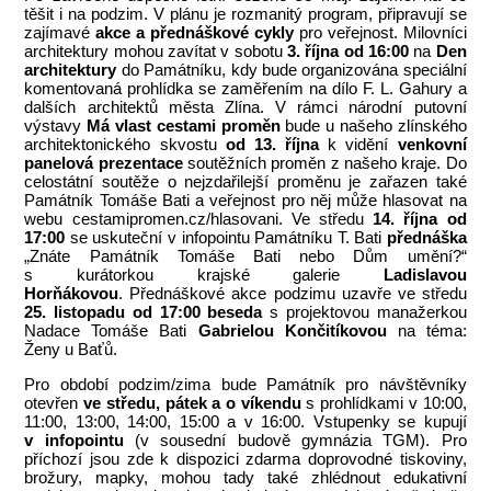
těšit i na podzim. V plánu je rozmanitý program, připravují se
zajímavé
akce a přednáškové cykly
pro veřejnost. Milovníci
architektury mohou zavítat v sobotu
3. října od 16:00
na
Den
architektury
do Památníku, kdy bude organizována speciální
komentovaná prohlídka se zaměřením na dílo F. L. Gahury a
dalších architektů města Zlína. V rámci národní putovní
výstavy
Má vlast cestami proměn
bude u našeho zlínského
architektonického skvostu
od 13. října
k vidění
venkovní
panelová prezentace
soutěžních proměn z našeho kraje. Do
celostátní soutěže o nejzdařilejší proměnu je zařazen také
Památník Tomáše Bati a veřejnost pro něj může hlasovat na
webu cestamipromen.cz/hlasovani. Ve středu
14. října od
17:00
se uskuteční v infopointu Památníku T. Bati
přednáška
„Znáte Památník Tomáše Bati nebo Dům umění?“
s kurátorkou krajské galerie
Ladislavou
Horňákovou
.
Přednáškové akce podzimu uzavře ve středu
25. listopadu od 17:00
beseda
s projektovou manažerkou
Nadace Tomáše Bati
Gabrielou Končitíkovou
na téma:
Ženy u Baťů.
Pro období podzim/zima bude Památník pro návštěvníky
otevřen
ve středu, pátek a o víkendu
s prohlídkami v 10:00,
11:00, 13:00, 14:00, 15:00 a v 16:00. Vstupenky se kupují
v infopointu
(v sousední budově gymnázia TGM). Pro
příchozí jsou zde k dispozici zdarma doprovodné tiskoviny,
brožury, mapky, mohou tady také zhlédnout edukativní