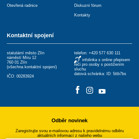
Otevřená radnice
Diskuzní fórum
Kontakty
Kontaktní spojení
statutární město Zlín
telefon:
+420 577 630 111
náměstí Míru 12
infolinka s online přepisem
760 01 Zlín
řeči pro osoby s postižením
(
všechna kontaktní spojení
)
sluchu
datová schránka: ID: 5ttb7bs
IČO: 00283924
Odběr novinek
Zaregistrujte svou e-mailovou adresu k pravidelnému odběru
aktuálních informací z našeho webu