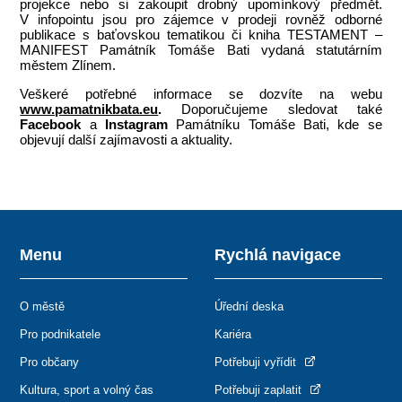
projekce nebo si zakoupit drobný upomínkový předmět.
V infopointu jsou pro zájemce v prodeji rovněž odborné
publikace s baťovskou tematikou či kniha TESTAMENT –
MANIFEST Památník Tomáše Bati vydaná statutárním
městem Zlínem.
Veškeré potřebné informace se dozvíte na webu
www.pamatnikbata.eu
.
Doporučujeme sledovat také
Facebook
a
Instagram
Památníku Tomáše Bati, kde se
objevují další zajímavosti a aktuality.
Menu
Rychlá navigace
O městě
Úřední deska
Pro podnikatele
Kariéra
Pro občany
Potřebuji vyřídit
Kultura, sport a volný čas
Potřebuji zaplatit