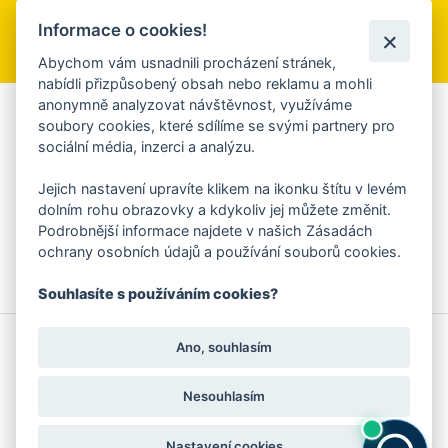
Informace o cookies!
Přihlásit se k odběru
Abychom vám usnadnili procházení stránek,
nabídli přizpůsobený obsah nebo reklamu a mohli
anonymně analyzovat návštěvnost, využíváme
Aplikace Mobilní rozhlas
soubory cookies, které sdílíme se svými partnery pro
sociální média, inzerci a analýzu.
Chcete dostávat do svého mobilu či mailu upozornění na
blížící se nebezpečí, odstávky, poruchy a výpadky energií,
Jejich nastavení upravíte klikem na ikonku štítu v levém
ankety, pozvánky na kulturní a sportovní akce?
dolním rohu obrazovky a kdykoliv jej můžete změnit.
Více informací o aplikaci
Podrobnější informace najdete v našich Zásadách
ochrany osobních údajů a používání souborů cookies.
Souhlasíte s používáním cookies?
© 2026 Magistrát města Zlína
Prohlášení o používání cookies
Ano, souhlasím
všechna práva vyhrazena
Ochrana osobních údajů
Prohlášení o přístupnosti
Podněty k webovým stránkám
Kontakt:
webmaster@zlin.eu
Nesouhlasím
Nastavení cookies