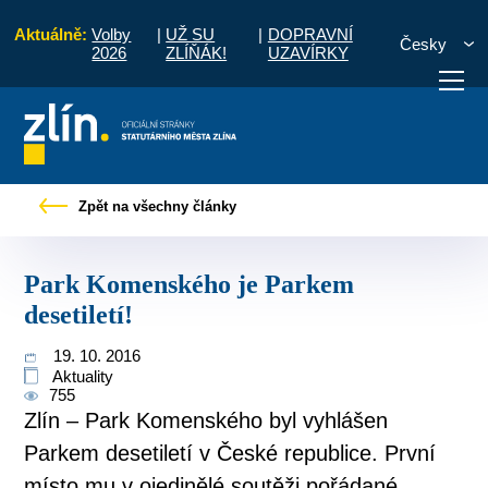
Aktuálně:
Volby
|
UŽ SU
|
DOPRAVNÍ
Česky
2026
ZLÍŇÁK!
UZAVÍRKY
Pro občany
Tiskové zprávy
Park Komenského je Parkem desetiletí!
Zpět na všechny články
otřebuji vyřídit
Potřebuji zaplatit
Diskuzní fór
Park Komenského je Parkem
desetiletí!
19. 10. 2016
Aktuality
755
Zlín – Park Komenského byl vyhlášen
Parkem desetiletí v České republice. První
místo mu v ojedinělé soutěži pořádané