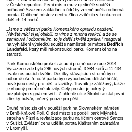
v České republice. První místo mu v ojedinělé soutěži
pořádané Svazem zakládání a údržby zeleně udělila odborná
porota. Oblíbené místo v centru Zlína zvítězilo v konkurenci
dalších 14 parků.
„Jsme z vítězství parku Komenského opravdu nadšení.
Návštěvníci si jej oblíbili, to víme z mnoha reakcí, a že se
zamlouvá i odborníkům, to je další skvělá zpráva,“
reagoval
na vyhlášení výsledků soutěže náměstek primátora
Bedřich
Landsfeld
, který měl rekonstrukci parku Komenského na
starosti.
Park Komenského prošel zásadní proměnou v roce 2014.
Vysazeno zde bylo 296 nových stromů, 3 984 keřů a 11 434
trvale rostoucích květin. Desítky stávajících stromů bylo
odborně ošetřeno. V parku bylo vybudováno dětské hřiště,
nové jsou cesty pro pěší a lavičky. Trávník je zátěžový, takže
je vhodný pro různé aktivity. Celý prostor je pokrytý
bezplatným signálem wi-fi. Z přilehlé ulice Školní se stal první
zlínský bulvár, určený pouze pro pěší.
Druhé místo získal v soutěži park na Slovanském náměstí
v Brně-Králově Poli. O třetí místo se podělil park Mlýnská
strouha v Plzni a revitalizace parku na říčním ostrově Santos
v Sušici. Zvláštní cenu udělila porota Klášterním zahradám
v Litomyšli.