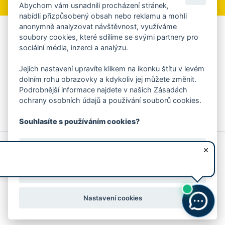
Abychom vám usnadnili procházení stránek,
nabídli přizpůsobený obsah nebo reklamu a mohli
anonymně analyzovat návštěvnost, využíváme
Aplikace Mobilní rozhlas
soubory cookies, které sdílíme se svými partnery pro
sociální média, inzerci a analýzu.
Chcete dostávat do svého mobilu či mailu upozornění na
blížící se nebezpečí, odstávky, poruchy a výpadky energií,
Jejich nastavení upravíte klikem na ikonku štítu v levém
ankety, pozvánky na kulturní a sportovní akce?
dolním rohu obrazovky a kdykoliv jej můžete změnit.
Více informací o aplikaci
Podrobnější informace najdete v našich Zásadách
ochrany osobních údajů a používání souborů cookies.
Souhlasíte s používáním cookies?
© 2026 Magistrát města Zlína
Prohlášení o používání cookies
Ano, souhlasím
všechna práva vyhrazena
Ochrana osobních údajů
Prohlášení o přístupnosti
Podněty k webovým stránkám
Kontakt:
webmaster@zlin.eu
Nesouhlasím
Nastavení cookies