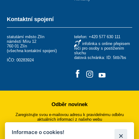
Kontaktní spojení
statutární město Zlín
telefon:
+420 577 630 111
náměstí Míru 12
infolinka s online přepisem
760 01 Zlín
řeči pro osoby s postižením
(
všechna kontaktní spojení
)
sluchu
datová schránka: ID: 5ttb7bs
IČO: 00283924
Odběr novinek
Zaregistrujte svou e-mailovou adresu k pravidelnému odběru
aktuálních informací z našeho webu
Informace o cookies!
Přihlásit se k odběru