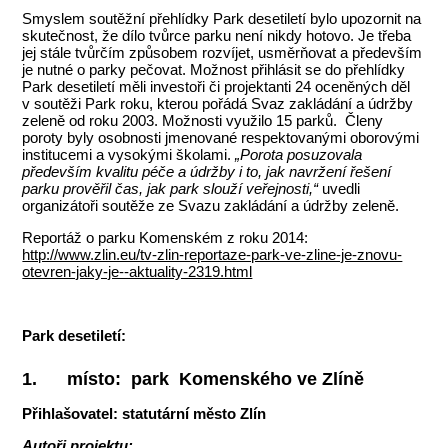
Smyslem soutěžní přehlídky Park desetiletí bylo upozornit na
skutečnost, že dílo tvůrce parku není nikdy hotovo. Je třeba
jej stále tvůrčím způsobem rozvíjet, usměrňovat a především
je nutné o parky pečovat. Možnost přihlásit se do přehlídky
Park desetiletí měli investoři či projektanti 24 oceněných děl
v soutěži Park roku, kterou pořádá Svaz zakládání a údržby
zeleně od roku 2003. Možnosti využilo 15 parků. Členy
poroty byly osobnosti jmenované respektovanými oborovými
institucemi a vysokými školami.
„Porota posuzovala
především kvalitu péče a údržby i to, jak navržení řešení
parku prověřil čas, jak park slouží veřejnosti,“
uvedli
organizátoři soutěže ze Svazu zakládání a údržby zeleně.
Reportáž o parku Komenském z roku 2014:
http://www.zlin.eu/tv-zlin-reportaze-park-ve-zline-je-znovu-
otevren-jaky-je--aktuality-2319.html
Park desetiletí:
1.
místo: park Komenského ve Zlíně
Přihlašovatel: statutární město Zlín
Autoři projektu: