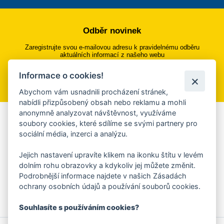
Odběr novinek
Zaregistrujte svou e-mailovou adresu k pravidelnému odběru
aktuálních informací z našeho webu
Informace o cookies!
Přihlásit se k odběru
Abychom vám usnadnili procházení stránek,
nabídli přizpůsobený obsah nebo reklamu a mohli
anonymně analyzovat návštěvnost, využíváme
Aplikace Mobilní rozhlas
soubory cookies, které sdílíme se svými partnery pro
sociální média, inzerci a analýzu.
Chcete dostávat do svého mobilu či mailu upozornění na
blížící se nebezpečí, odstávky, poruchy a výpadky energií,
Jejich nastavení upravíte klikem na ikonku štítu v levém
ankety, pozvánky na kulturní a sportovní akce?
dolním rohu obrazovky a kdykoliv jej můžete změnit.
Více informací o aplikaci
Podrobnější informace najdete v našich Zásadách
ochrany osobních údajů a používání souborů cookies.
Souhlasíte s používáním cookies?