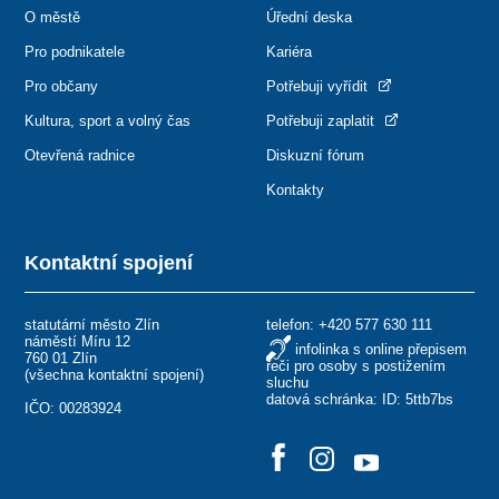
O městě
Úřední deska
Pro podnikatele
Kariéra
Pro občany
Potřebuji vyřídit
Kultura, sport a volný čas
Potřebuji zaplatit
Otevřená radnice
Diskuzní fórum
Kontakty
Kontaktní spojení
statutární město Zlín
telefon:
+420 577 630 111
náměstí Míru 12
infolinka s online přepisem
760 01 Zlín
řeči pro osoby s postižením
(
všechna kontaktní spojení
)
sluchu
datová schránka: ID: 5ttb7bs
IČO: 00283924