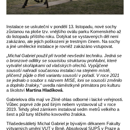
Instalace se uskuteční v pondělí 13. listopadu, nové sochy
zůstanou na ploše tzv. vnějšího oválu parku Komenského až
do listopadu příštího roku. Dotýkat se vystavených děl není
zakázáno, ale jejich poškození je trestným činem. Na sochy
a jiné umělecké instalace je rovněž zakázáno vstupovat.
„Michal Gabriel použil při tvorbě nevšední techniku. Jedná se
o bronzové odlitky se souvislou strukturou prohlubní, které
vytvářel skořápkami od vlašských ořechů. Vypůjčené
sousoší nahradí současnou instalaci na stejném místě,
přičemž půjde o třetí variantu sousoší v pořadí. V roce 2021
se jednalo o soubor s názvem MISE, loni se sousoší změnilo
a doplnilo žraloky,“
uvedla náměstkyně primátora pro kulturu
a školství
Martina Hladíková
.
Gabrielova díla mají ve Zlíně ohlas odborné i laické veřejnosti.
Vůbec poprvé zde pod širým nebem vystavoval už v roce
2019. Tehdy před zámkem instaloval sedm metrů velkého a
šest a půl tuny těžkého kovového žraloka.
Třiašedesátiletý Michal Gabriel je bývalým děkanem Fakulty
výtvarných umění VUT v Brně. Absolvoval SUPŠ v Praze a