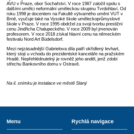
AVU v Praze, obor Sochařství. V roce 1987 založil spolu s
dalšími umělci neformální uměleckou skupinu Tvrdohlaví. Od
roku 1998 je docentem na Fakultě výtvarného umění VUT v
Brně, vyučuje také na Vysoké škole uměleckoprůmyslové
škole v Praze. V roce 1995 obdržel za svoji tvorbu prestižní
cenu Jindřicha Chalupeckého. V roce 2009 byl jmenován
profesorem. V roce 2018 získal hlavní cenu na německém
festivalu Nord Art Büdelsdorf.
Mezi nejzásadnější Gabrielova díla patří okřídlený levhart,
který stojí u vchodu do prezidentské kanceláře na pražském
Hradě. Nepřehlédnutelný je rovněž jeho anděl, jenž zdobí
střechu Bankovního domu v Ostravě.
Na il. snímku je instalace ve městě Slaný
Menu
Rychlá navigace