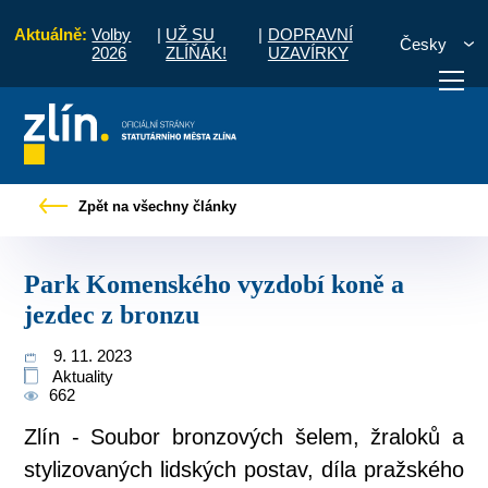
Aktuálně:
Volby
|
UŽ SU
|
DOPRAVNÍ
Česky
2026
ZLÍŇÁK!
UZAVÍRKY
Tiskové zprávy
Park Komenského vyzdobí koně a jezdec z bronzu
Zpět na všechny články
otřebuji vyřídit
Potřebuji zaplatit
Diskuzní fór
Park Komenského vyzdobí koně a
jezdec z bronzu
9. 11. 2023
Aktuality
662
Zlín - Soubor bronzových šelem, žraloků a
stylizovaných lidských postav, díla pražského