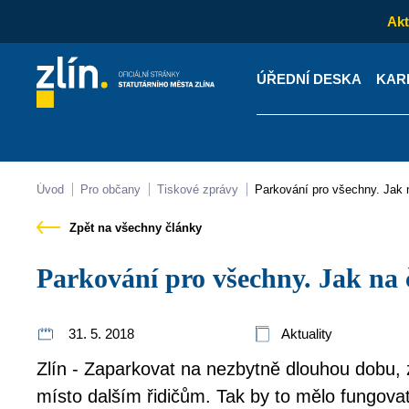
Akt
ÚŘEDNÍ DESKA
KAR
Kontakty
Úřední desk
Úvod
Pro občany
Tiskové zprávy
Parkování pro všechny. Jak
Zpět na všechny články
Parkování pro všechny. Jak na
31. 5. 2018
Aktuality
Zlín - Zaparkovat na nezbytně dlouhou dobu, z
místo dalším řidičům. Tak by to mělo fungova