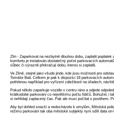
Zlín - Zaparkovat na nezbytně dlouhou dobu, zaplatit poplatek 
komfortu je instalován dostatečný počet parkovacích automatů, 
vůbec či výrazně překračují dobu, kterou si zaplatili.
Ve Zlíně, stejně jako všude jinde, kde jsou možnosti pro odsta
Tomáše Bati. Celkem je pak k dispozici 18 parkovacích automa
potřebnou například pro vyřízení záležitostí na úřadech, návšt
Pokud někdo zaparkuje vozidlo v centru ráno a odjede odpoledn
krátkodobé parkování co největšímu počtu řidičů. Bohužel, i ta
si nehlídají zaplacený čas. Pak ale musí počítat s postihem.
Aby byl dohled snazší a nedocházelo k omylům, Městská policie
režimu parkování tak oba městské subjekty nyní sdílí data on-