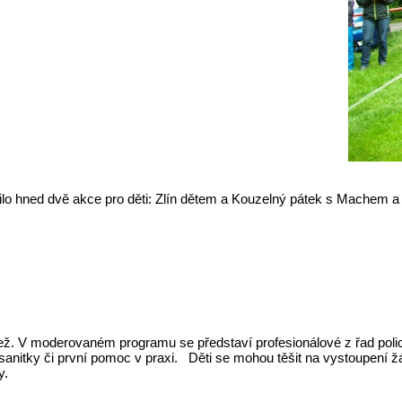
ravilo hned dvě akce pro děti: Zlín dětem a Kouzelný pátek s Machem 
ež. V moderovaném programu se představí profesionálové z řad polici
anitky či první pomoc v praxi. Děti se mohou těšit na vystoupení 
y.