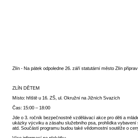
Zlín - Na pátek odpoledne 26. září statutární město Zlín přip
ZLÍN DĚTEM
Místo: hřiště u 16. ZŠ, ul. Okružní na Jižních Svazích
Čas: 15:00 – 18:00
Jde o 3. ročník bezpečnostně vzdělávací akce pro děti a mlád
ukázky výcviku a zásahu služebního psa, prohlídka vybavení s
atd. Součástí programu budou také vědomostní soutěže o cen
Více informací na plakátku.