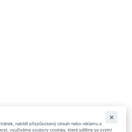
tránek, nabídli přizpůsobený obsah nebo reklamu a
 ankety, pozvánky na kulturní a sportovní akce?
st, využíváme soubory cookies, které sdílíme se svými