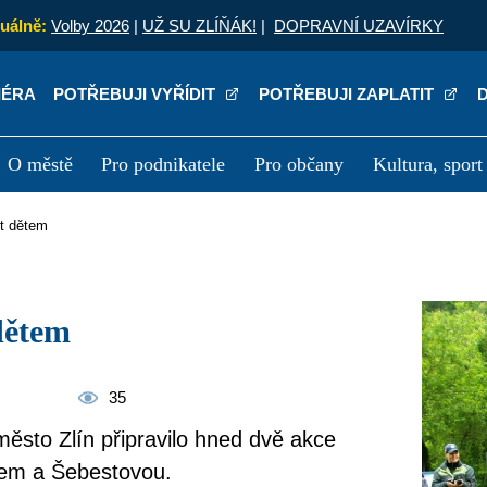
uálně:
Volby 2026
|
UŽ SU ZLÍŇÁK!
|
DOPRAVNÍ UZAVÍRKY
IÉRA
POTŘEBUJI VYŘÍDIT
POTŘEBUJI ZAPLATIT
O městě
Pro podnikatele
Pro občany
Kultura, sport
a
Kariéra
P
it dětem
 dětem
35
město Zlín připravilo hned dvě akce
hem a Šebestovou.