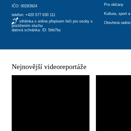
Pro občany
IČO: 00283924
Kultura, sport a
telefon:
+420 577 630 111
infolinka s online přepisem řeči pro osoby s
Otevřená radni
postižením sluchu
datová schránka: ID: 5ttb7bs
Nejnovější videoreportáže