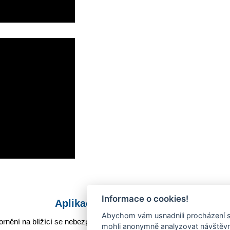
Informace o cookies!
Aplikace Mobilní rozhlas
Abychom vám usnadnili procházení s
rnění na blížící se nebezpečí, odstávky, poruchy a výpadky energií,
mohli anonymně analyzovat návštěvno