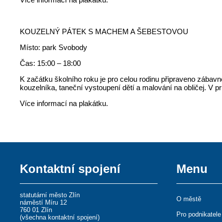
KOUZELNÝ PÁTEK S MACHEM A ŠEBESTOVOU
Místo: park Svobody
Čas: 15:00 – 18:00
K začátku školního roku je pro celou rodinu připraveno zábavné
kouzelníka, taneční vystoupení dětí a malování na obličej. V 
Více informací na plakátku.
Kontaktní spojení
Menu
statutární město Zlín
O městě
náměstí Míru 12
760 01 Zlín
Pro podnikatele
(
všechna kontaktní spojení
)