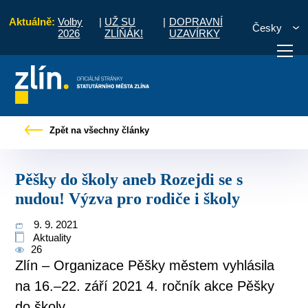
Aktuálně:
Volby
|
UŽ SU
|
DOPRAVNÍ
Česky
2026
ZLÍŇÁK!
UZAVÍRKY
vy
Pěšky do školy aneb Rozejdi se s nudou! Výzva pro rodiče i školy
Zpět na všechny články
otřebuji vyřídit
Potřebuji zaplatit
Diskuzní fór
Pěšky do školy aneb Rozejdi se s
nudou! Výzva pro rodiče i školy
9. 9. 2021
Aktuality
26
Zlín – Organizace Pěšky městem vyhlásila
na 16.–22. září 2021 4. ročník akce Pěšky
do školy.