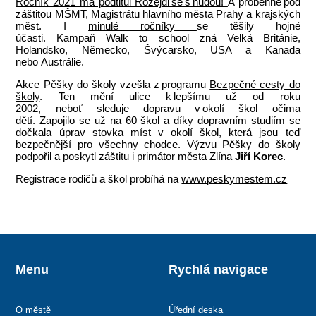
Ročník 2021 má podtitul Rozejdi se s nudou!
A proběhne pod
záštitou MŠMT, Magistrátu hlavního města Prahy a krajských
měst. I
minulé ročníky
se těšily hojné
účasti. Kampaň Walk to school zná Velká Británie,
Holandsko, Německo, Švýcarsko, USA a Kanada
nebo Austrálie.
Akce Pěšky do školy vzešla z programu
Bezpečné cesty do
školy
. Ten mění ulice k lepšímu už od roku
2002, neboť sleduje dopravu v okolí škol očima
dětí. Zapojilo se už na 60 škol a díky dopravním studiím se
dočkala úprav stovka míst v okolí škol, která jsou teď
bezpečnější pro všechny chodce. Výzvu Pěšky do školy
podpořil a poskytl záštitu i primátor města Zlína
Jiří Korec
.
Registrace rodičů a škol probíhá na
www.peskymestem.cz
Menu
Rychlá navigace
O městě
Úřední deska