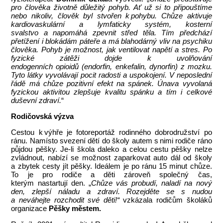
pro člověka životně důležitý pohyb. Ať už si to připouštíme
nebo nikoliv, člověk byl stvořen k pohybu. Chůze aktivuje
kardiovaskulární a lymfaticky systém, kosterní
svalstvo a napomáhá zpevnit střed těla. Tím předchází
přetížení i blokádám páteře a má blahodárný vliv na psychiku
člověka. Pohyb je možnost, jak ventilovat napětí a stres. Po
fyzické zátěži dojde k uvolňování
endogenních opioidů (endorfin, enkefalin, dynorfin) z mozku.
Tyto látky vyvolávají pocit radosti a uspokojení. V neposlední
řádě má chůze pozitivní efekt na spánek. Únava vyvolaná
fyzickou aktivitou zlepšuje kvalitu spánku a tím i celkové
duševní zdraví.
“
Rodičovská výzva
Cestou k výhře je fotoreportáž rodinného dobrodružství po
ránu. Namísto svezení dětí do školy autem s nimi rodiče ráno
půjdou pěšky. Je-li škola daleko a celou cestu pěšky nelze
zvládnout, nabízí se možnost zaparkovat auto dál od školy
a zbytek cesty jít pěšky. Ideálem je po ránu 15 minut chůze.
To je pro rodiče a děti zároveň společný čas,
kterým nastartují den. „
Chůze vás probudí, naladí na nový
den, zlepší náladu a zdraví. Rozejděte se s nudou
a neváhejte rozchodit své děti!“
vzkázala rodičům školáků
organizace
Pěšky městem.