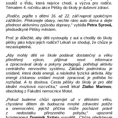
soutěž o třídu, která nejvíce chodí, a výzva pro rodiče.
Tématem 4. ročníku akce Pěšky do školy je duševní zdraví.
„
Rodiče, pojďte s dětmi 16. až 22. září naproti společným
zážitkům.
Překonejte obavy, nechte ráno auto doma a dejte
přednost aktivnímu způsobu dopravy
,“ vybídla
Petra Syrová
,
předsedkyně Pěšky městem.
Proč je důležité, aby děti vystoupily z aut a chodily do školy
pěšky jako kdysi jejich rodiče? Lékaři se shodují, že chůze je
nezastupitelná.
„
Aby mohly děti ve škole podávat dostatečný a věku
přiměřený výkon, přijímat nové informace
a zpracovávat úkoly a pokyny pedagogů, potřebují aktivitu
centrálního nervového systému. Základní podmínkou je
snídaně, která dodá energii, a následná fyzická aktivita. Aby
energii získanou snídaní mozek zpracoval, je potřeba ho
rozhýbat. A to doslova. Cesta pěšky do školy je pro děti
ideální mozková rozcvička
,“ uvedl lékař
Zlatko Marinov
,
obezitolog z Fakultní nemocnice Motol.
„
Pokud budeme chůzi opomíjet už v dětském věku,
chystáme dětem do budoucna mnohé zdravotní potíže
a onemocnění, jejichž příčina může pocházet právě
z nedostatku přirozeného pohybu,
“ upozornil
fyzioterapeut
Dominik Szitai
a vysvětlil: „
Chůze představuje