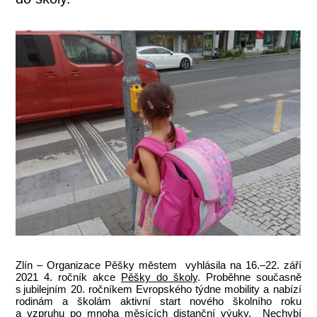
Zlín – Organizace Pěšky městem vyhlásila na 16.–22. září
2021 4. ročník akce
Pěšky do školy
. Proběhne současně
s jubilejním 20. ročníkem Evropského týdne mobility a nabízí
rodinám a školám aktivní start nového školního roku
a vzpruhu po mnoha měsících distanční výuky. Nechybí