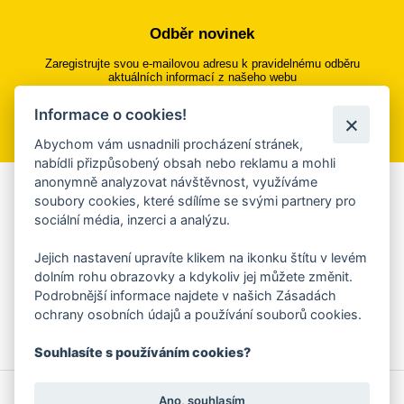
Odběr novinek
Zaregistrujte svou e-mailovou adresu k pravidelnému odběru
aktuálních informací z našeho webu
Informace o cookies!
Přihlásit se k odběru
Abychom vám usnadnili procházení stránek,
nabídli přizpůsobený obsah nebo reklamu a mohli
anonymně analyzovat návštěvnost, využíváme
Aplikace Mobilní rozhlas
soubory cookies, které sdílíme se svými partnery pro
sociální média, inzerci a analýzu.
Chcete dostávat do svého mobilu či mailu upozornění na
blížící se nebezpečí, odstávky, poruchy a výpadky energií,
Jejich nastavení upravíte klikem na ikonku štítu v levém
ankety, pozvánky na kulturní a sportovní akce?
dolním rohu obrazovky a kdykoliv jej můžete změnit.
Více informací o aplikaci
Podrobnější informace najdete v našich Zásadách
ochrany osobních údajů a používání souborů cookies.
Souhlasíte s používáním cookies?
© 2026 Magistrát města Zlína
Prohlášení o používání cookies
Ano, souhlasím
všechna práva vyhrazena