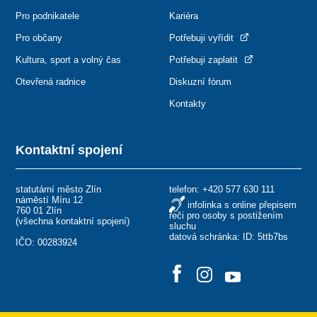
Pro podnikatele
Kariéra
Pro občany
Potřebuji vyřídit
Kultura, sport a volný čas
Potřebuji zaplatit
Otevřená radnice
Diskuzní fórum
Kontakty
Kontaktní spojení
statutární město Zlín
telefon:
+420 577 630 111
náměstí Míru 12
infolinka s online přepisem
760 01 Zlín
řeči pro osoby s postižením
(
všechna kontaktní spojení
)
sluchu
datová schránka: ID: 5ttb7bs
IČO: 00283924