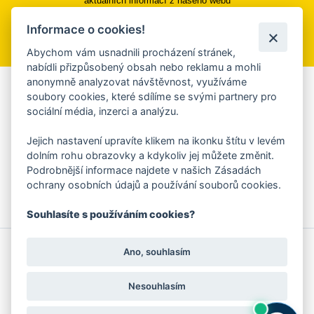
aktuálních informací z našeho webu
Informace o cookies!
Přihlásit se k odběru
Abychom vám usnadnili procházení stránek,
nabídli přizpůsobený obsah nebo reklamu a mohli
anonymně analyzovat návštěvnost, využíváme
Aplikace Mobilní rozhlas
soubory cookies, které sdílíme se svými partnery pro
sociální média, inzerci a analýzu.
Chcete dostávat do svého mobilu či mailu upozornění na
blížící se nebezpečí, odstávky, poruchy a výpadky energií,
Jejich nastavení upravíte klikem na ikonku štítu v levém
ankety, pozvánky na kulturní a sportovní akce?
dolním rohu obrazovky a kdykoliv jej můžete změnit.
Více informací o aplikaci
Podrobnější informace najdete v našich Zásadách
ochrany osobních údajů a používání souborů cookies.
Souhlasíte s používáním cookies?
© 2026 Magistrát města Zlína
Prohlášení o používání cookies
Ano, souhlasím
všechna práva vyhrazena
Ochrana osobních údajů
Prohlášení o přístupnosti
Podněty k webovým stránkám
Kontakt:
webmaster@zlin.eu
Nesouhlasím