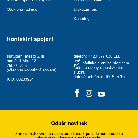
Otevřená radnice
Diskuzní fórum
Kontakty
Kontaktní spojení
statutární město Zlín
telefon:
+420 577 630 111
náměstí Míru 12
infolinka s online přepisem
760 01 Zlín
řeči pro osoby s postižením
(
všechna kontaktní spojení
)
sluchu
datová schránka: ID: 5ttb7bs
IČO: 00283924
Odběr novinek
Zaregistrujte svou e-mailovou adresu k pravidelnému odběru