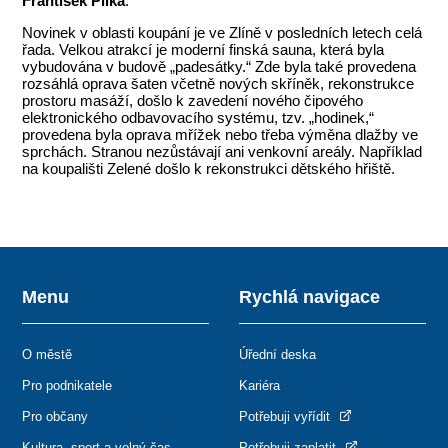
František Pilka
.
Novinek v oblasti koupání je ve Zlíně v posledních letech celá
řada. Velkou atrakcí je moderní finská sauna, která byla
vybudována v budově „padesátky.“ Zde byla také provedena
rozsáhlá oprava šaten včetně nových skříněk, rekonstrukce
prostoru masáží, došlo k zavedení nového čipového
elektronického odbavovacího systému, tzv. „hodinek,“
provedena byla oprava mřížek nebo třeba výměna dlažby ve
sprchách. Stranou nezůstávají ani venkovní areály. Například
na koupališti Zelené došlo k rekonstrukci dětského hřiště.
Menu
Rychlá navigace
O městě
Úřední deska
Pro podnikatele
Kariéra
Pro občany
Potřebuji vyřídit
Kultura, sport a volný čas
Potřebuji zaplatit