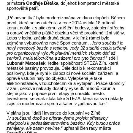
primátora
Ondřeje Bětáka
, do jehož kompetencí městská
sportoviště patří.
„Pětadvacítka“ byla modernizována ve dvou etapách. Během
první, která se uskutečnila v roce 2014 astála 18 milionů
korun, došlo k statickému zajištění budovy, zateplení střechy
a opravě vnějšího pláště objektu včetně prosklené jižní stěny.
Letos v lednu začala druhá etapa, v jejímž rámci bylo
zejména vybudováno nové Sport centrum.
„Jeho součástí je
nový nerezový bazén s teplotou vody 32 stupňů celsia určený
pro organizovaný výcvik plavání menších skupin dětí až
seniorů, malá tělocvična a zázemí pro tyto činnosti,“
sdělil
Lubomír Matoušek
, ředitel společnosti STEZA Zlín, která
městské bazény provozuje. Dále došlo k rekonstrukci
posilovny, kde je nyní k dispozici nové sociální zařízení, a
opravě vstupní haly do objektu. Vylepšená je také
elektroinstalace, vzduchotechnika a vytápění. Práce skončily
v září, celkové náklady dosáhly výše 30 milionů korun a
stejně jako v případě první etapy je uhradilo město.
Investorem se však stala také STEZA, která na své náklady
zajistila modernizaci sprch a šaten v „pětadvacítce.“
V plánu jsou i další investice do koupání ve Zlíně.
„
V současné době se připravujeme projekt přístavby
whirlpoolu k padesátimetrovému bazénu.
Kdy budou práce
zahájeny, ale zatím nevíme,“
upřesnil člen rady města