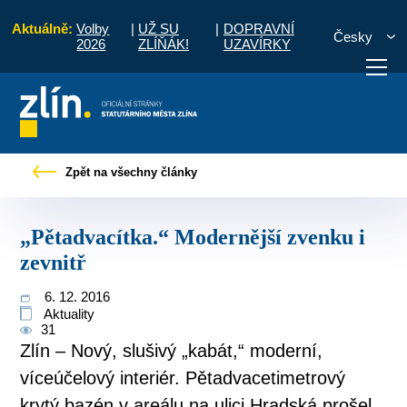
Aktuálně:
Volby
|
UŽ SU
|
DOPRAVNÍ
Česky
2026
ZLÍŇÁK!
UZAVÍRKY
občany
Tiskové zprávy
„Pětadvacítka.“ Modernější zvenku i zevnitř
Zpět na všechny články
otřebuji vyřídit
Potřebuji zaplatit
Diskuzní fór
„Pětadvacítka.“ Modernější zvenku i
zevnitř
6. 12. 2016
Aktuality
31
Zlín – Nový, slušivý „kabát,“ moderní,
víceúčelový interiér. Pětadvacetimetrový
krytý bazén v areálu na ulici Hradská prošel