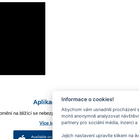
Informace o cookies!
Aplikace Mobilní rozhlas
Abychom vám usnadnili procházení s
rnění na blížící se nebezpečí, odstávky, poruchy a výpadky energií,
mohli anonymně analyzovat návštěvno
partnery pro sociální média, inzerci a
Více informací o aplikaci
Jejich nastavení upravíte klikem na i