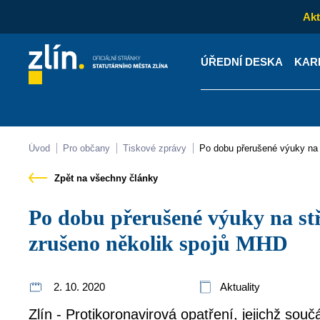
Akt
ÚŘEDNÍ DESKA
KAR
Kontakty
Úřední desk
Úvod
Pro občany
Tiskové zprávy
Po dobu přerušené výuky na
Zpět na všechny články
Po dobu přerušené výuky na středních školách bude
zrušeno několik spojů MHD
2. 10. 2020
Aktuality
Zlín - Protikoronavirová opatření, jejichž sou