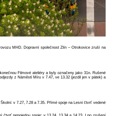
 provozu MHD. Dopravní společnost Zlín – Otrokovice zruší na
na konečnou Filmové ateliéry a byly označeny jako 31n. Rušené
djezdy z Náměstí Míru v 7.47, ve 13.32 (jezdil jen v pátek) a
Školní: v 7.27, 7.28 a 7.35. Přímé spoje na Lesní čtvrť vedené
í čtvrť nepojedou spoje: v 13.24, 13.34 a 14.23. I po zrušení