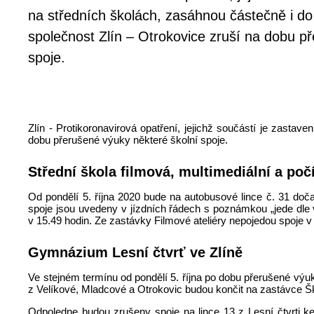
na středních školách, zasáhnou částečně i 
společnost Zlín – Otrokovice zruší na dobu p
spoje.
Zlín - Protikoronavirová opatření, jejichž součástí je zast
dobu přerušené výuky některé školní spoje.
Střední škola filmová, multimediální a poč
Od pondělí 5. října 2020 bude na autobusové lince č. 31 doča
spoje jsou uvedeny v jízdních řádech s poznámkou „jede dle v
v 15.49 hodin. Ze zastávky Filmové ateliéry nepojedou spoje v 1
Gymnázium Lesní čtvrť ve Zlíně
Ve stejném termínu od pondělí 5. října po dobu přerušené výuk
z Velíkové, Mladcové a Otrokovic budou končit na zastávce Ško
Odpoledne budou zrušeny spoje na lince 13 z Lesní čtvrti ke 