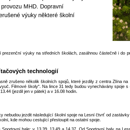
do provozu MHD. Dopravní
řerušené výuky některé školní
avení prezenční výuky na středních školách, zasáhnou částečně i do
ítačových technologií
sně zrušeno několik školních spojů, které jezdily z centra Zlína 
yuč. Filmové školy“. Na lince 31 tedy budou vynechávány spoje s o
3.44 (jezdil jen v pátek) a v 16.08 hodin.
y nebudou jezdit následující školní spoje na Lesní čtvrť od zastávky 
lní, kde mohou cestující přestoupit na ostatní spoje.
Sportovní hale: v 13.39, 13.49 a 14.37. Od Sportovní haly na Lesn