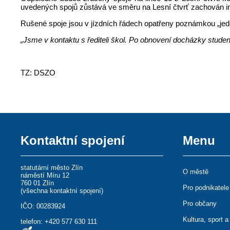
uvedených spojů zůstává ve směru na Lesní čtvrť zachován i
Rušené spoje jsou v jízdních řádech opatřeny poznámkou „je
„Jsme v kontaktu s řediteli škol. Po obnovení docházky stud
TZ: DSZO
Kontaktní spojení
Menu
statutární město Zlín
O městě
náměstí Míru 12
760 01 Zlín
Pro podnikatele
(
všechna kontaktní spojení
)
Pro občany
IČO: 00283924
Kultura, sport a
telefon:
+420 577 630 111