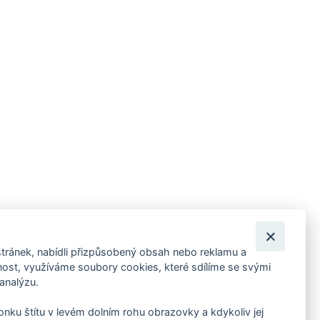
tránek, nabídli přizpůsobený obsah nebo reklamu a
 ankety, pozvánky na kulturní a sportovní akce?
st, využíváme soubory cookies, které sdílíme se svými
 analýzu.
konku štítu v levém dolním rohu obrazovky a kdykoliv jej