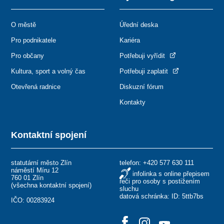
O městě
Úřední deska
Pro podnikatele
Kariéra
Pro občany
Potřebuji vyřídit
Kultura, sport a volný čas
Potřebuji zaplatit
Otevřená radnice
Diskuzní fórum
Kontakty
Kontaktní spojení
statutární město Zlín
telefon:
+420 577 630 111
náměstí Míru 12
infolinka s online přepisem
760 01 Zlín
řeči pro osoby s postižením
(
všechna kontaktní spojení
)
sluchu
datová schránka: ID: 5ttb7bs
IČO: 00283924