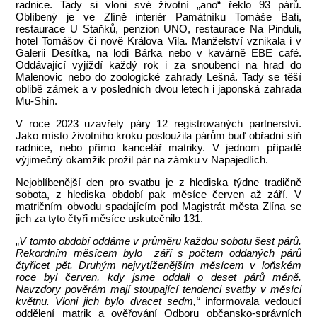
radnice. Tady si vloni své životní „ano“ řeklo 93 párů.
Oblíbený je ve Zlíně interiér Památníku Tomáše Bati,
restaurace U Staňků, penzion UNO, restaurace Na Pinduli,
hotel Tomášov či nově Králova Vila. Manželství vznikala i v
Galerii Desítka, na lodi Bárka nebo v kavárně EBE café.
Oddávající vyjíždí každý rok i za snoubenci na hrad do
Malenovic nebo do zoologické zahrady Lešná. Tady se těší
oblibě zámek a v posledních dvou letech i japonská zahrada
Mu-Shin.
V roce 2023 uzavřely páry 12 registrovaných partnerství.
Jako místo životního kroku posloužila párům buď obřadní síň
radnice, nebo přímo kancelář matriky. V jednom případě
výjimečný okamžik prožil pár na zámku v Napajedlích.
Nejoblíbenější den pro svatbu je z hlediska týdne tradičně
sobota, z hlediska období pak měsíce červen až září. V
matričním obvodu spadajícím pod Magistrát města Zlína se
jich za tyto čtyři měsíce uskutečnilo 131.
„
V tomto období oddáme v průměru každou sobotu šest párů.
Rekordním měsícem bylo září s počtem oddaných párů
čtyřicet pět. Druhým nejvytíženějším měsícem v loňském
roce byl červen, kdy jsme oddali o deset párů méně.
Navzdory pověrám mají stoupající tendenci svatby v měsíci
květnu. Vloni jich bylo dvacet sedm,“
informovala vedoucí
oddělení matrik a ověřování Odboru občansko-správních