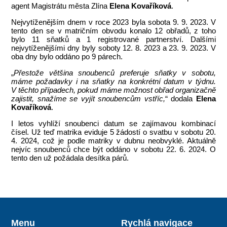
agent Magistrátu města Zlína
Elena Kovaříková
.
Nejvytíženějším dnem v roce 2023 byla sobota 9. 9. 2023. V
tento den se v matričním obvodu konalo 12 obřadů, z toho
bylo 11 sňatků a 1 registrované partnerství. Dalšími
nejvytíženějšími dny byly soboty 12. 8. 2023 a 23. 9. 2023. V
oba dny bylo oddáno po 9 párech.
„
Přestože většina snoubenců preferuje sňatky v sobotu,
máme požadavky i na sňatky na konkrétní datum v týdnu.
V těchto případech, pokud máme možnost obřad organizačně
zajistit, snažíme se vyjít snoubencům vstříc,
“ dodala
Elena
Kovaříková
.
I letos vyhlíží snoubenci datum se zajímavou kombinací
čísel. Už teď matrika eviduje 5 žádostí o svatbu v sobotu 20.
4. 2024, což je podle matriky v dubnu neobvyklé. Aktuálně
nejvíc snoubenců chce být oddáno v sobotu 22. 6. 2024. O
tento den už požádala desítka párů.
Menu
Rychlá navigace