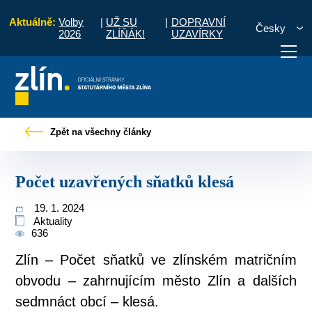
Aktuálně:
Volby
|
UŽ SU
|
DOPRAVNÍ
Česky
2026
ZLÍŇÁK!
UZAVÍRKY
Úvod
Pro občany
Tiskové zprávy
Počet uzavřených sňatků klesá
Zpět na všechny články
otřebuji vyřídit
Potřebuji zaplatit
Diskuzní fór
Počet uzavřených sňatků klesá
19. 1. 2024
Aktuality
636
Zlín – Počet sňatků ve zlínském matričním
obvodu – zahrnujícím město Zlín a dalších
sedmnáct obcí – klesá.