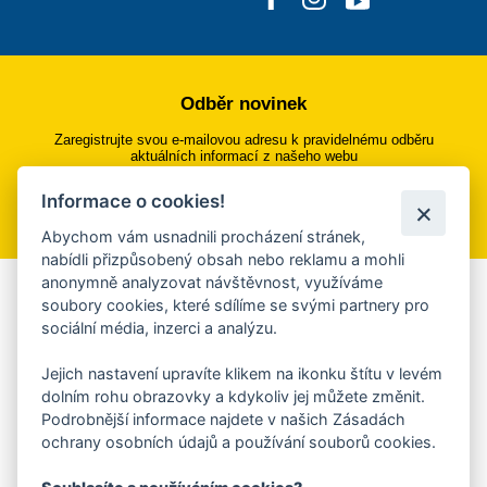
Odběr novinek
Zaregistrujte svou e-mailovou adresu k pravidelnému odběru
aktuálních informací z našeho webu
Informace o cookies!
Přihlásit se k odběru
Abychom vám usnadnili procházení stránek,
nabídli přizpůsobený obsah nebo reklamu a mohli
anonymně analyzovat návštěvnost, využíváme
Aplikace Mobilní rozhlas
soubory cookies, které sdílíme se svými partnery pro
sociální média, inzerci a analýzu.
Chcete dostávat do svého mobilu či mailu upozornění na
blížící se nebezpečí, odstávky, poruchy a výpadky energií,
Jejich nastavení upravíte klikem na ikonku štítu v levém
ankety, pozvánky na kulturní a sportovní akce?
dolním rohu obrazovky a kdykoliv jej můžete změnit.
Více informací o aplikaci
Podrobnější informace najdete v našich Zásadách
ochrany osobních údajů a používání souborů cookies.