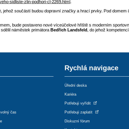
eho-sidliste-zlin-podhori-cl-2269.html
.
jehož součástí budou dopravní značky a hrací prvky. Pod domem č.p.
 domem, bude postaveno nové víceúčelové hřiště s moderním sporto
sdělil náměstek primátora
Bedřich Landsfeld
, do jehož kompetencí 
Rychlá navigace
Úřední deska
Kariéra
Potřebuji vyřídit
 volný čas
Potřebuji zaplatit
ce
Diskuzní fórum