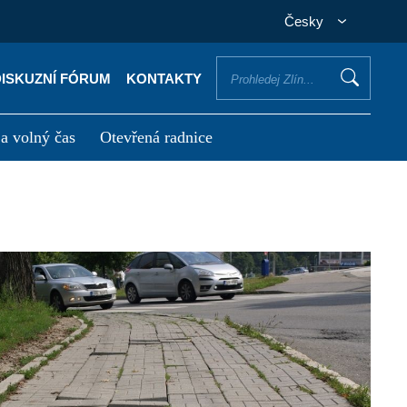
Česky
DISKUZNÍ FÓRUM
KONTAKTY
 a volný čas
Otevřená radnice
otřebuji vyřídit
Potřebuji zaplatit