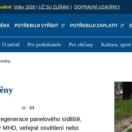
uálně:
Volby 2026
|
UŽ SU ZLÍŇÁK!
|
DOPRAVNÍ UZAVÍRKY
IÉRA
POTŘEBUJI VYŘÍDIT
POTŘEBUJI ZAPLATIT
O městě
Pro podnikatele
Pro občany
Kultura, sport
a
Kariéra
P
é změny
měny
64
regenerace panelového sídliště,
ky MHD, veřejné osvětlení nebo