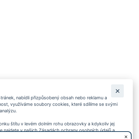
tránek, nabídli přizpůsobený obsah nebo reklamu a
 ankety, pozvánky na kulturní a sportovní akce?
st, využíváme soubory cookies, které sdílíme se svými
 analýzu.
konku štítu v levém dolním rohu obrazovky a kdykoliv jej
e najdete v našich Zásadách ochrany osobních údajů a