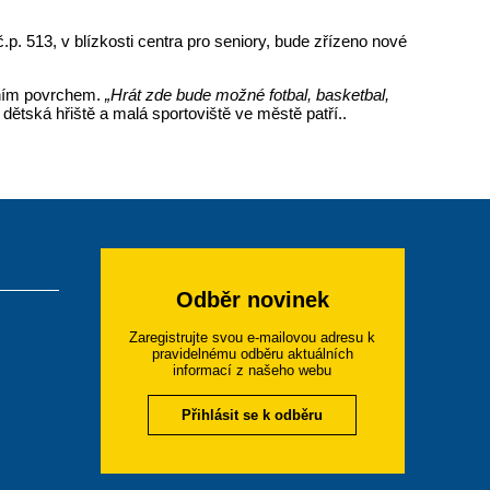
 513, v blízkosti centra pro seniory, bude zřízeno nové
vním povrchem.
„Hrát zde bude možné fotbal, basketbal,
dětská hřiště a malá sportoviště ve městě patří..
Odběr novinek
Zaregistrujte svou e-mailovou adresu k
pravidelnému odběru aktuálních
informací z našeho webu
Přihlásit se k odběru