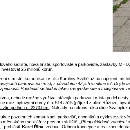
vého sídliště, nová hřiště, sportoviště a parkoviště, zastávky MHD,
investovat 25 milionů korun.
ení s místní komunikací v ulici Karolíny Světlé až po napojení míst
távajících parkovacích míst, z původních 42 jich vznikne 57. Dojde
zpečnosti. Překládat se budou také inženýrské sítě a trolejbusové ve
vna, nebude možné využívat stávající parkovací místa podél cesty ze
ikne mezi bytovými domy č.p. 514 a515 (příjezd z ulice Růžové, býval
-zlin-podhori-cl-2273.html
. Náklady na rekonstrukci ulice Svatoplu
strukce pozemních komunikací, parkovišť, chodníků a cyklostezek vče
o městského mobiliáře v prostoru sídliště.
„Předpokládané zahájení st
,“
prohlásil
Karel Říha
, vedoucí Odboru koncepce a realizace doprav