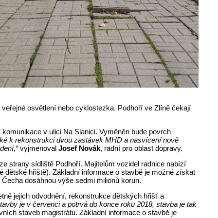
 veřejné osvětlení nebo cyklostezka. Podhoří ve Zlíně čekají
ní komunikace v ulici Na Slanici. Vyměněn bude povrch
 také k rekonstrukci dvou zastávek MHD a nasvícení nově
dení,“
vyjmenoval
Josef Novák
, radní pro oblast dopravy.
 strany sídliště Podhoří. Majitelům vozidel radnice nabízí
é dětské hřiště). Základní informace o stavbě je možné získat
ka Čecha dosáhnou výše sedmi milionů korun.
tně jejich odvodnění, rekonstrukce dětských hřišť a
avby je v červenci a potrvá do konce roku 2018, stavba je tak
ních staveb magistrátu. Základní informace o stavbě je