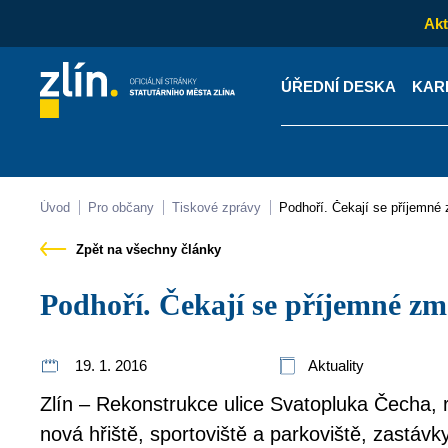
Akt
ÚŘEDNÍ DESKA
KAR
Kontakty
Úřední desk
Úvod
Pro občany
Tiskové zprávy
Podhoří. Čekají se příjemn
Zpět na všechny články
Podhoří. Čekají se příjemné z
19. 1. 2016
Aktuality
Zlín – Rekonstrukce ulice Svatopluka Čecha, 
nová hřiště, sportoviště a parkoviště, zastáv