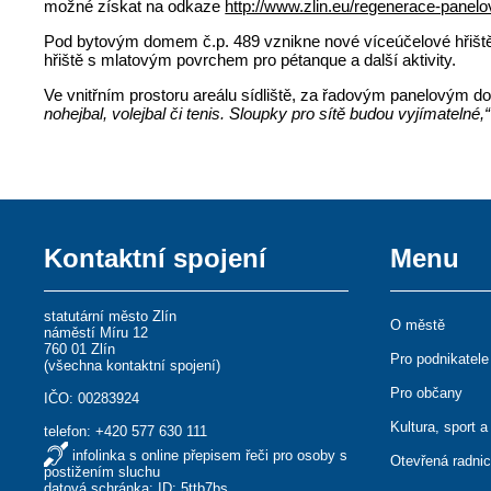
možné získat na odkaze
http://www.zlin.eu/regenerace-panelov
Pod bytovým domem č.p. 489 vznikne nové víceúčelové hřiště, 
hřiště s mlatovým povrchem pro pétanque a další aktivity.
Ve vnitřním prostoru areálu sídliště, za řadovým panelovým
nohejbal, volejbal či tenis. Sloupky pro sítě budou vyjímatelné,“
Kontaktní spojení
Menu
statutární město Zlín
O městě
náměstí Míru 12
760 01 Zlín
Pro podnikatele
(
všechna kontaktní spojení
)
Pro občany
IČO: 00283924
Kultura, sport a
telefon:
+420 577 630 111
infolinka s online přepisem řeči pro osoby s
Otevřená radni
postižením sluchu
datová schránka: ID: 5ttb7bs