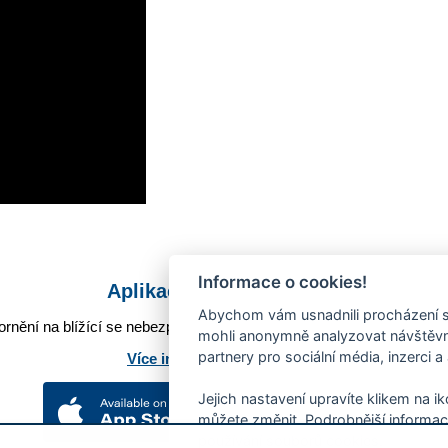
Informace o cookies!
Aplikace Mobilní rozhlas
Abychom vám usnadnili procházení s
rnění na blížící se nebezpečí, odstávky, poruchy a výpadky energií,
mohli anonymně analyzovat návštěvno
partnery pro sociální média, inzerci a
Více informací o aplikaci
Jejich nastavení upravíte klikem na i
můžete změnit. Podrobnější informac
používání souborů cookies.