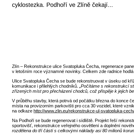
cyklostezka. Podhoří ve Zlíně čekají...
Zlín – Rekonstrukce ulice Svatopluka Čecha, regenerace panelo
v letošním roce významné novinky. Celkem zde radnice hodlá 
Ulice Svatopluka Čecha se bude rekonstruovat v úseku od kříž
komunikace i přilehlých chodníků.
„Počítáme s rekonstrukcí s
zřízených míst pro přecházení chodců, což přispěje k jejich be
V průběhu stavby, která potrvá od počátku března do konce čer
místa na provizorním parkovišti pro cca 30 vozidel, které vzn
na odkaze
http://www.zlin.eu/rekonstrukce-ul-svatopluka-cecha
Na Podhoří se bude regenerovat i sídliště. Projekt řeší rekon
sportovišť, rekonstrukce veřejného osvětlení a doplnění novéh
rozdělena do tří částí s celkovými náklady asi 80 milionů korun