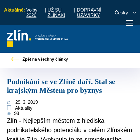
Aktuálně:
Volby
|
UŽ SU
|
DOPRAVNÍ
Česky
2026
ZLÍŇÁK!
UZAVÍRKY
ávy
Podnikání se ve Zlíně daří. Stal se krajským Městem pro byznys
Zpět na všechny články
otřebuji vyřídit
Potřebuji zaplatit
Diskuzní fór
Podnikání se ve Zlíně daří. Stal se
krajským Městem pro byznys
29. 3. 2019
Aktuality
93
Zlín - Nejlepším městem z hlediska
podnikatelského potenciálu v celém Zlínském
kraji je Zlín. Vyplynulo to ze srovnávacího