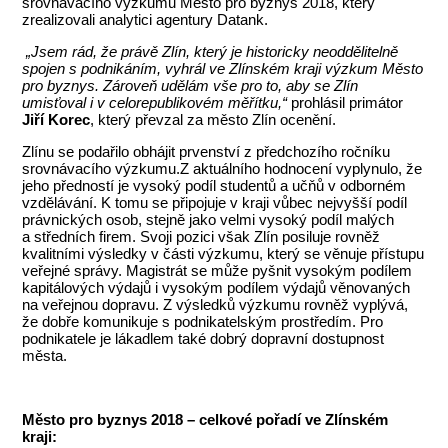
srovnávacího výzkumu Město pro byznys 2018, který
zrealizovali analytici agentury Datank.
„Jsem rád, že právě Zlín, který je historicky neoddělitelně
spojen s podnikáním, vyhrál ve Zlínském kraji výzkum Město
pro byznys. Zároveň udělám vše pro to, aby se Zlín
umisťoval i v celorepublikovém měřítku,“
prohlásil primátor
Jiří Korec
, který převzal za město Zlín ocenění.
Zlínu se podařilo obhájit prvenství z předchozího ročníku
srovnávacího výzkumu.Z aktuálního hodnocení vyplynulo, že
jeho předností je vysoký podíl studentů a učňů v odborném
vzdělávání. K tomu se připojuje v kraji vůbec nejvyšší podíl
právnických osob, stejně jako velmi vysoký podíl malých
a středních firem. Svoji pozici však Zlín posiluje rovněž
kvalitními výsledky v části výzkumu, který se věnuje přístupu
veřejné správy. Magistrát se může pyšnit vysokým podílem
kapitálových výdajů i vysokým podílem výdajů věnovaných
na veřejnou dopravu. Z výsledků výzkumu rovněž vyplývá,
že dobře komunikuje s podnikatelským prostředím. Pro
podnikatele je lákadlem také dobrý dopravní dostupnost
města.
Město pro byznys 2018 – celkové pořadí ve Zlínském
kraji: