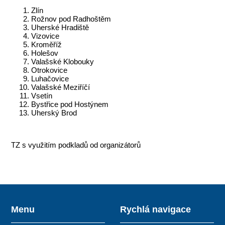
Zlín
Rožnov pod Radhoštěm
Uherské Hradiště
Vizovice
Kroměříž
Holešov
Valašské Klobouky
Otrokovice
Luhačovice
Valašské Meziříčí
Vsetín
Bystřice pod Hostýnem
Uherský Brod
TZ s využitím podkladů od organizátorů
Menu
Rychlá navigace