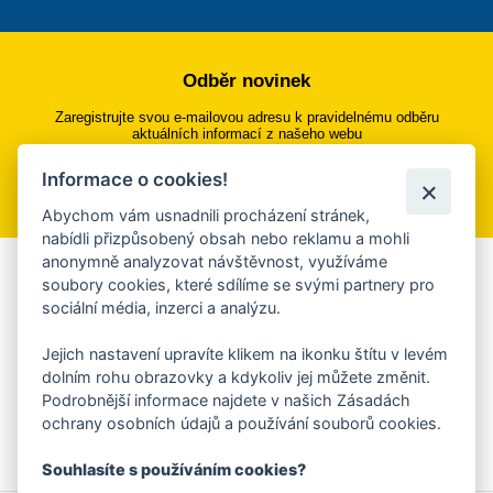
Odběr novinek
Zaregistrujte svou e-mailovou adresu k pravidelnému odběru
aktuálních informací z našeho webu
Informace o cookies!
Přihlásit se k odběru
Abychom vám usnadnili procházení stránek,
nabídli přizpůsobený obsah nebo reklamu a mohli
anonymně analyzovat návštěvnost, využíváme
Aplikace Mobilní rozhlas
soubory cookies, které sdílíme se svými partnery pro
sociální média, inzerci a analýzu.
Chcete dostávat do svého mobilu či mailu upozornění na
blížící se nebezpečí, odstávky, poruchy a výpadky energií,
Jejich nastavení upravíte klikem na ikonku štítu v levém
ankety, pozvánky na kulturní a sportovní akce?
dolním rohu obrazovky a kdykoliv jej můžete změnit.
Více informací o aplikaci
Podrobnější informace najdete v našich Zásadách
ochrany osobních údajů a používání souborů cookies.
Souhlasíte s používáním cookies?