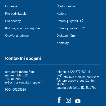
O městě
Úřední deska
Pro podnikatele
Kariéra
Pro občany
Potřebuji vyřídit
Kultura, sport a volný čas
Potřebuji zaplatit
Otevřená radnice
Diskuzní fórum
Kontakty
Kontaktní spojení
statutární město Zlín
telefon:
+420 577 630 111
náměstí Míru 12
infolinka s online přepisem
760 01 Zlín
řeči pro osoby s postižením
(
všechna kontaktní spojení
)
sluchu
datová schránka: ID: 5ttb7bs
IČO: 00283924