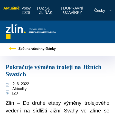
Aktuálně:
Volby
|
UŽ SU
|
DOPRAVNÍ
Česky
2026
ZLÍŇÁK!
UZAVÍRKY
bčany
Tiskové zprávy
Pokračuje výměna trolejí na Jižních Svazích
Zpět na všechny články
otřebuji vyřídit
Potřebuji zaplatit
Diskuzní fór
Pokračuje výměna trolejí na Jižních
Svazích
2. 6. 2022
Aktuality
129
Zlín – Do druhé etapy výměny trolejového
vedení na sídlišti Jižní Svahy ve Zlíně se