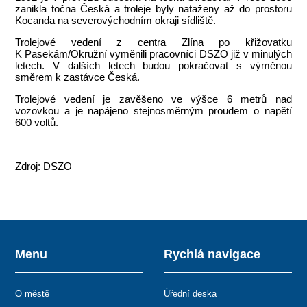
zanikla točna Česká a troleje byly nataženy až do prostoru
Kocanda na severovýchodním okraji sídliště.
Trolejové vedení z centra Zlína po křižovatku
K Pasekám/Okružní vyměnili pracovníci DSZO již v minulých
letech. V dalších letech budou pokračovat s výměnou
směrem k zastávce Česká.
Trolejové vedení je zavěšeno ve výšce 6 metrů nad
vozovkou a je napájeno stejnosměrným proudem o napětí
600 voltů.
Zdroj: DSZO
Menu
Rychlá navigace
O městě
Úřední deska