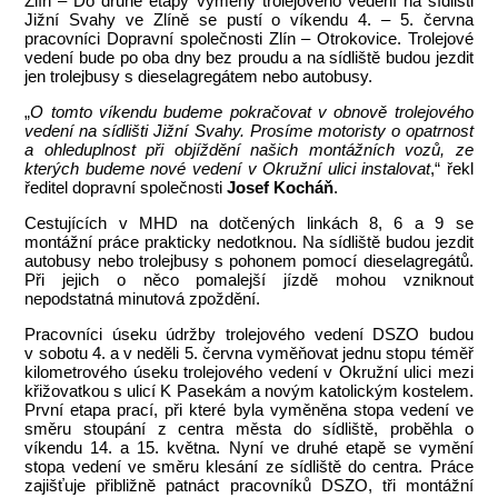
Zlín – Do druhé etapy výměny trolejového vedení na sídlišti
Jižní Svahy ve Zlíně se pustí o víkendu 4. – 5. června
pracovníci Dopravní společnosti Zlín – Otrokovice. Trolejové
vedení bude po oba dny bez proudu a na sídliště budou jezdit
jen trolejbusy s dieselagregátem nebo autobusy.
„
O tomto víkendu budeme pokračovat v obnově trolejového
vedení na sídlišti Jižní Svahy. Prosíme motoristy o opatrnost
a ohleduplnost při objíždění našich montážních vozů, ze
kterých budeme nové vedení v Okružní ulici instalovat
,“ řekl
ředitel dopravní společnosti
Josef Kocháň
.
Cestujících v MHD na dotčených linkách 8, 6 a 9 se
montážní práce prakticky nedotknou. Na sídliště budou jezdit
autobusy nebo trolejbusy s pohonem pomocí dieselagregátů.
Při jejich o něco pomalejší jízdě mohou vzniknout
nepodstatná minutová zpoždění.
Pracovníci úseku údržby trolejového vedení DSZO budou
v sobotu 4. a v neděli 5. června vyměňovat jednu stopu téměř
kilometrového úseku trolejového vedení v Okružní ulici mezi
křižovatkou s ulicí K Pasekám a novým katolickým kostelem.
První etapa prací, při které byla vyměněna stopa vedení ve
směru stoupání z centra města do sídliště, proběhla o
víkendu 14. a 15. května. Nyní ve druhé etapě se vymění
stopa vedení ve směru klesání ze sídliště do centra. Práce
zajišťuje přibližně patnáct pracovníků DSZO, tři montážní