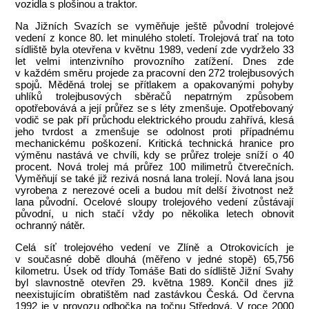
vozidla s plošinou a traktor.
Na Jižních Svazích se vyměňuje ještě původní trolejové
vedení z konce 80. let minulého století. Trolejová trať na toto
sídliště byla otevřena v květnu 1989, vedení zde vydrželo 33
let velmi intenzivního provozního zatížení. Dnes zde
v každém směru projede za pracovní den 272 trolejbusových
spojů. Měděná trolej se přítlakem a opakovanými pohyby
uhlíků trolejbusových sběračů nepatrným způsobem
opotřebovává a její průřez se s léty zmenšuje. Opotřebovaný
vodič se pak pří průchodu elektrického proudu zahřívá, klesá
jeho tvrdost a zmenšuje se odolnost proti případnému
mechanickému poškození. Kritická technická hranice pro
výměnu nastává ve chvíli, kdy se průřez troleje sníží o 40
procent. Nová trolej má průřez 100 milimetrů čtverečních.
Vyměňují se také již rezivá nosná lana trolejí. Nová lana jsou
vyrobena z nerezové oceli a budou mít delší životnost než
lana původní. Ocelové sloupy trolejového vedení zůstávají
původní, u nich stačí vždy po několika letech obnovit
ochranný nátěr.
Celá síť trolejového vedení ve Zlíně a Otrokovicích je
v současné době dlouhá (měřeno v jedné stopě) 65,756
kilometru. Úsek od třídy Tomáše Bati do sídliště Jižní Svahy
byl slavnostně otevřen 29. května 1989. Končil dnes již
neexistujícím obratištěm nad zastávkou Česká. Od června
1992 je v provozu odbočka na točnu Středová. V roce 2000