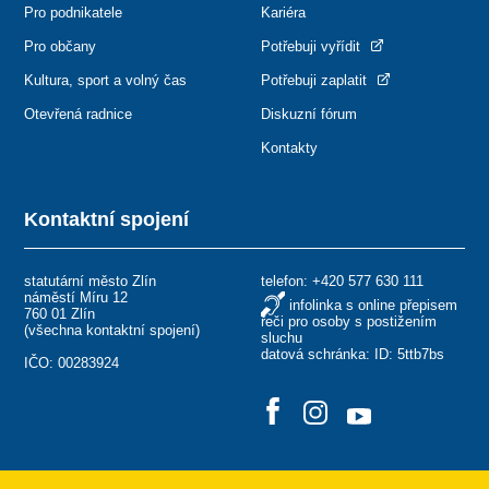
Pro podnikatele
Kariéra
Pro občany
Potřebuji vyřídit
Kultura, sport a volný čas
Potřebuji zaplatit
Otevřená radnice
Diskuzní fórum
Kontakty
Kontaktní spojení
statutární město Zlín
telefon:
+420 577 630 111
náměstí Míru 12
infolinka s online přepisem
760 01 Zlín
řeči pro osoby s postižením
(
všechna kontaktní spojení
)
sluchu
datová schránka: ID: 5ttb7bs
IČO: 00283924