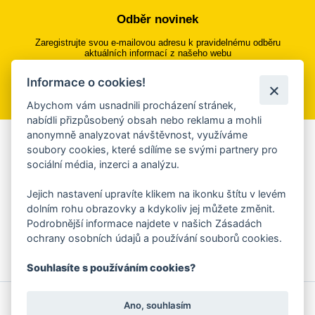
Odběr novinek
Zaregistrujte svou e-mailovou adresu k pravidelnému odběru
aktuálních informací z našeho webu
Informace o cookies!
Přihlásit se k odběru
Abychom vám usnadnili procházení stránek,
nabídli přizpůsobený obsah nebo reklamu a mohli
anonymně analyzovat návštěvnost, využíváme
Aplikace Mobilní rozhlas
soubory cookies, které sdílíme se svými partnery pro
sociální média, inzerci a analýzu.
Chcete dostávat do svého mobilu či mailu upozornění na
blížící se nebezpečí, odstávky, poruchy a výpadky energií,
Jejich nastavení upravíte klikem na ikonku štítu v levém
ankety, pozvánky na kulturní a sportovní akce?
dolním rohu obrazovky a kdykoliv jej můžete změnit.
Více informací o aplikaci
Podrobnější informace najdete v našich Zásadách
ochrany osobních údajů a používání souborů cookies.
Souhlasíte s používáním cookies?
© 2026 Magistrát města Zlína
Prohlášení o používání cookies
Ano, souhlasím
všechna práva vyhrazena
Ochrana osobních údajů