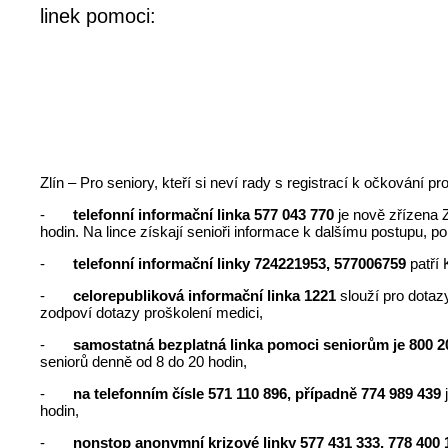
linek pomoci:
Zlín – Pro seniory, kteří si neví rady s registrací k očkování p
-
telefonní informační linka 577 043 770
je nově zřízena 
hodin. Na lince získají senioři informace k dalšímu postupu, 
-
telefonní informační linky 724221953, 577006759
patří 
-
celorepubliková informační linka 1221
slouží pro dotaz
zodpoví dotazy proškolení medici,
-
samostatná bezplatná linka pomoci seniorům je 800 2
seniorů denně od 8 do 20 hodin,
-
na telefonním čísle 571 110 896, případně 774 989 439
hodin,
-
nonstop anonymní krizové linky 577 431 333, 778 400