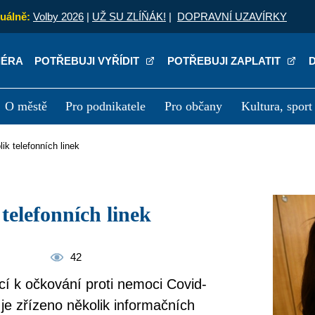
uálně:
Volby 2026
|
UŽ SU ZLÍŇÁK!
|
DOPRAVNÍ UZAVÍRKY
IÉRA
POTŘEBUJI VYŘÍDIT
POTŘEBUJI ZAPLATIT
O městě
Pro podnikatele
Pro občany
Kultura, sport
a
Kariéra
P
ik telefonních linek
telefonních linek
42
rací k očkování proti nemoci Covid-
 je zřízeno několik informačních