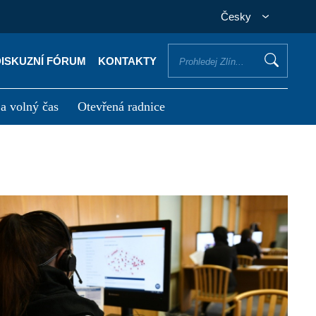
Česky
DISKUZNÍ FÓRUM
KONTAKTY
 a volný čas
Otevřená radnice
otřebuji vyřídit
Potřebuji zaplatit