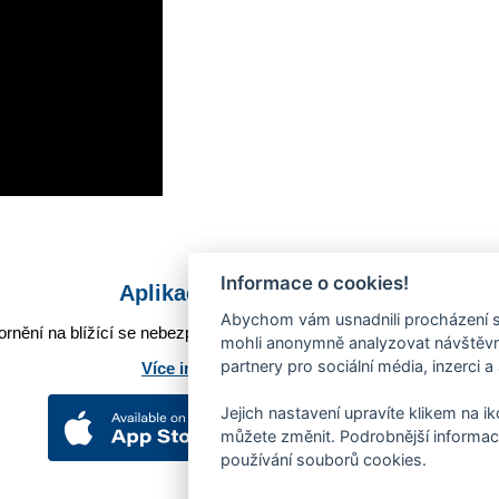
Informace o cookies!
Aplikace Mobilní rozhlas
Abychom vám usnadnili procházení s
rnění na blížící se nebezpečí, odstávky, poruchy a výpadky energií,
mohli anonymně analyzovat návštěvno
partnery pro sociální média, inzerci a
Více informací o aplikaci
Jejich nastavení upravíte klikem na i
můžete změnit. Podrobnější informac
používání souborů cookies.