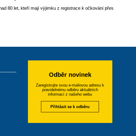
nad 80 let, kteří mají výjimku z registrace k očkování přes
Odběr novinek
Zaregistrujte svou e-mailovou adresu k
pravidelnému odběru aktuálních
informací z našeho webu
Přihlásit se k odběru