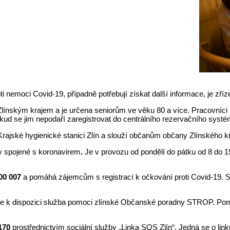
roti nemoci Covid-19, případně potřebují získat další informace, je zř
Zlínským krajem a je určena seniorům ve věku 80 a více. Pracovníci
pokud se jim nepodaří zaregistrovat do centrálního rezervačního systé
Krajské hygienické stanici Zlín a slouží občanům občany Zlínského kr
y spojené s koronavirem
.
Je v provozu od pondělí do pátku od 8 do 19
00 007
a pomáhá zájemcům s registrací k očkování proti Covid-19. S
je k dispozici služba pomoci zlínské Občanské poradny STROP. Pomá
 170
prostřednictvím sociální služby „Linka SOS Zlín“. Jedná se o lin