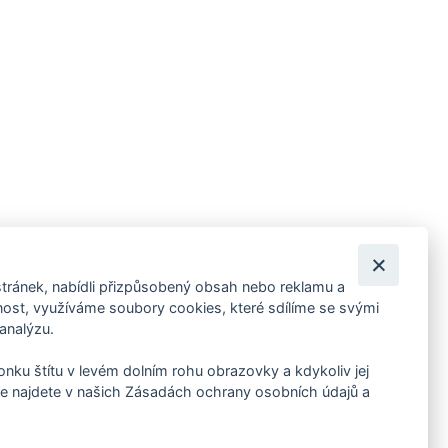
tránek, nabídli přizpůsobený obsah nebo reklamu a
 ankety, pozvánky na kulturní a sportovní akce?
st, využíváme soubory cookies, které sdílíme se svými
 analýzu.
konku štítu v levém dolním rohu obrazovky a kdykoliv jej
e najdete v našich Zásadách ochrany osobních údajů a