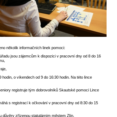
ízeno několik informačních linek pomoci:
 úřadu jsou zájemcům k dispozici v pracovní dny od 8 do 16
mu,
aje,
 hodin, o víkendech od 9 do 16:30 hodin. Na této lince
eniory registruje tým dobrovolníků Skautské pomoci Lince
há s registrací k očkování v pracovní dny od 8:30 do 15
ku důvěry zřízenou statutárním městem Zlín.