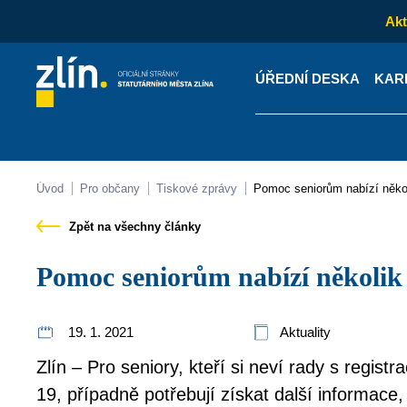
Akt
ÚŘEDNÍ DESKA
KAR
Kontakty
Úřední desk
Úvod
Pro občany
Tiskové zprávy
Pomoc seniorům nabízí někol
Zpět na všechny články
Pomoc seniorům nabízí několik 
19. 1. 2021
Aktuality
Zlín – Pro seniory, kteří si neví rady s regist
19, případně potřebují získat další informace,