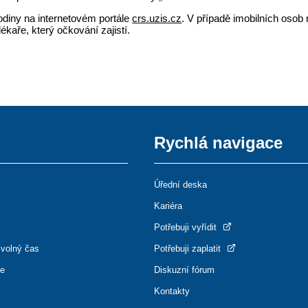
odiny na internetovém portále
crs.uzis.cz
. V případě imobilních osob 
ékaře, který očkování zajistí.
Rychlá navigace
Úřední deska
Kariéra
Potřebuji vyřídit
 volný čas
Potřebuji zaplatit
ce
Diskuzní fórum
Kontakty