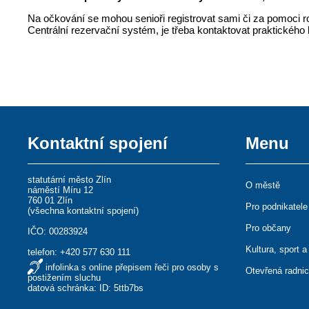
Na očkování se mohou senioři registrovat sami či za pomoci r
Centrální rezervační systém, je třeba kontaktovat praktického l
Kontaktní spojení
Menu
statutární město Zlín
O městě
náměstí Míru 12
760 01 Zlín
Pro podnikatele
(
všechna kontaktní spojení
)
Pro občany
IČO: 00283924
Kultura, sport a
telefon:
+420 577 630 111
infolinka s online přepisem řeči pro osoby s
Otevřená radni
postižením sluchu
datová schránka: ID: 5ttb7bs