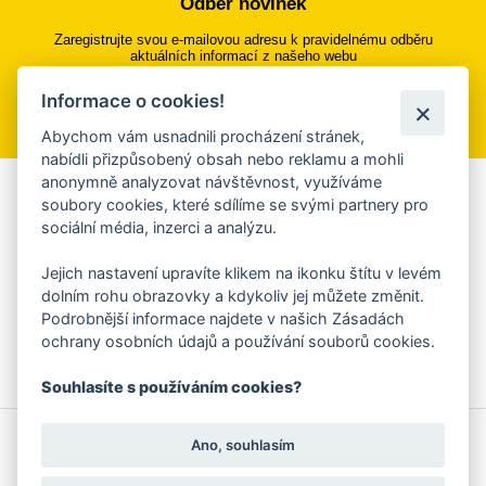
Odběr novinek
Zaregistrujte svou e-mailovou adresu k pravidelnému odběru
aktuálních informací z našeho webu
Informace o cookies!
Přihlásit se k odběru
Abychom vám usnadnili procházení stránek,
nabídli přizpůsobený obsah nebo reklamu a mohli
anonymně analyzovat návštěvnost, využíváme
Aplikace Mobilní rozhlas
soubory cookies, které sdílíme se svými partnery pro
sociální média, inzerci a analýzu.
Chcete dostávat do svého mobilu či mailu upozornění na
blížící se nebezpečí, odstávky, poruchy a výpadky energií,
Jejich nastavení upravíte klikem na ikonku štítu v levém
ankety, pozvánky na kulturní a sportovní akce?
dolním rohu obrazovky a kdykoliv jej můžete změnit.
Více informací o aplikaci
Podrobnější informace najdete v našich Zásadách
ochrany osobních údajů a používání souborů cookies.
Souhlasíte s používáním cookies?
© 2026 Magistrát města Zlína
Prohlášení o používání cookies
Ano, souhlasím
všechna práva vyhrazena
Ochrana osobních údajů
Prohlášení o přístupnosti
Podněty k webovým stránkám