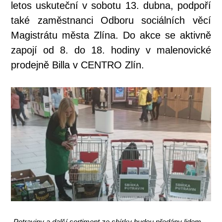
letos uskuteční v sobotu 13. dubna, podpoří
také zaměstnanci Odboru sociálních věcí
Magistrátu města Zlína. Do akce se aktivně
zapojí od 8. do 18. hodiny v malenovické
prodejně Billa v CENTRO Zlín.
„Potraviny a další sortiment ze sbírky budou předány lidem