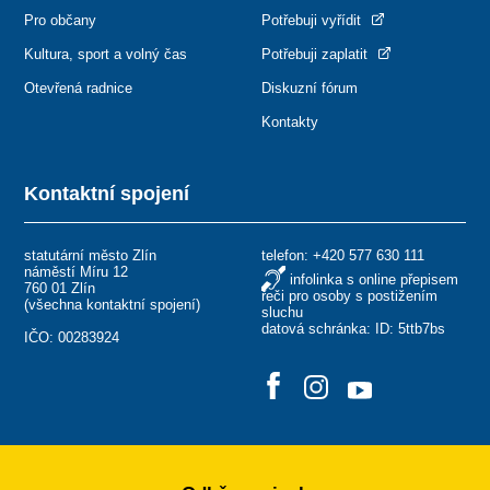
Pro občany
Potřebuji vyřídit
Kultura, sport a volný čas
Potřebuji zaplatit
Otevřená radnice
Diskuzní fórum
Kontakty
Kontaktní spojení
statutární město Zlín
telefon:
+420 577 630 111
náměstí Míru 12
infolinka s online přepisem
760 01 Zlín
řeči pro osoby s postižením
(
všechna kontaktní spojení
)
sluchu
datová schránka: ID: 5ttb7bs
IČO: 00283924