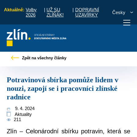
Aktuálně:
Volby
|
UŽ SU
|
DOPRAVNÍ
Česky
2026
ZLÍŇÁK!
UZAVÍRKY
nová sbírka pomůže lidem v nouzi, zapojí se i pracovníci zlínské radnice
Zpět na všechny články
otřebuji vyřídit
Potřebuji zaplatit
Diskuzní fór
Potravinová sbírka pomůže lidem v
nouzi, zapojí se i pracovníci zlínské
radnice
9. 4. 2024
Aktuality
211
Zlín – Celonárodní sbírku potravin, která se