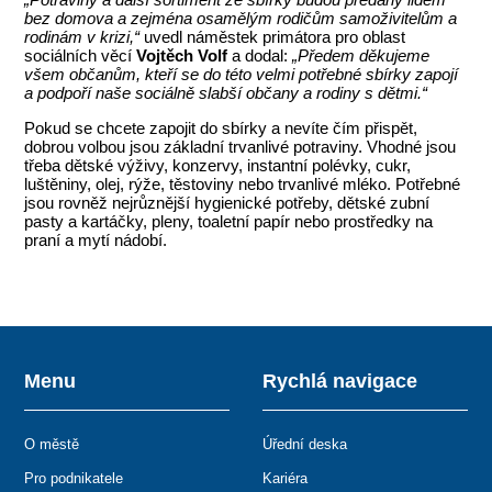
bez domova a zejména osamělým rodičům samoživitelům a
rodinám v krizi,“
uvedl náměstek primátora pro oblast
sociálních věcí
Vojtěch Volf
a dodal:
„Předem děkujeme
všem občanům, kteří se do této velmi potřebné sbírky zapojí
a podpoří naše sociálně slabší občany a rodiny s dětmi.“
Pokud se chcete zapojit do sbírky a nevíte čím přispět,
dobrou volbou jsou základní trvanlivé potraviny. Vhodné jsou
třeba dětské výživy, konzervy, instantní polévky, cukr,
luštěniny, olej, rýže, těstoviny nebo trvanlivé mléko. Potřebné
jsou rovněž nejrůznější hygienické potřeby, dětské zubní
pasty a kartáčky, pleny, toaletní papír nebo prostředky na
praní a mytí nádobí.
Menu
Rychlá navigace
O městě
Úřední deska
Pro podnikatele
Kariéra