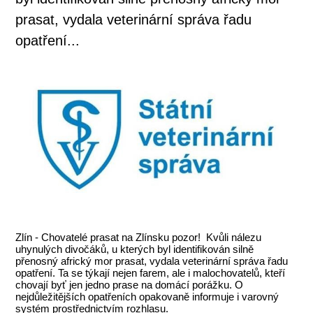
prasat, vydala veterinární správa řadu
opatření...
Zlín - Chovatelé prasat na Zlínsku pozor! Kvůli nálezu
uhynulých divočáků, u kterých byl identifikován silně
přenosný africký mor prasat, vydala veterinární správa řadu
opatření. Ta se týkají nejen farem, ale i malochovatelů, kteří
chovají byť jen jedno prase na domácí porážku. O
nejdůležitějších opatřeních opakovaně informuje i varovný
systém prostřednictvím rozhlasu.