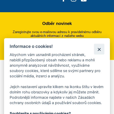
Odběr novinek
Zaregistrujte svou e-mailovou adresu k pravidelnému odběru
aktuálních informací z našeho webu
Informace o cookies!
Přihlásit se k odběru
Abychom vám usnadnili procházení stránek,
nabídli přizpůsobený obsah nebo reklamu a mohli
anonymně analyzovat návštěvnost, využíváme
Aplikace Mobilní rozhlas
soubory cookies, které sdílíme se svými partnery pro
sociální média, inzerci a analýzu.
Chcete dostávat do svého mobilu či mailu upozornění na
blížící se nebezpečí, odstávky, poruchy a výpadky energií,
Jejich nastavení upravíte klikem na ikonku štítu v levém
ankety, pozvánky na kulturní a sportovní akce?
dolním rohu obrazovky a kdykoliv jej můžete změnit.
Více informací o aplikaci
Podrobnější informace najdete v našich Zásadách
ochrany osobních údajů a používání souborů cookies.
Souhlasíte s používáním cookies?