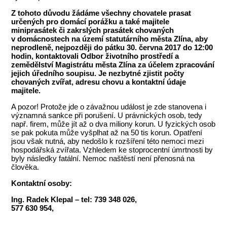
Z tohoto důvodu žádáme všechny chovatele prasat
určených pro domácí porážku a také majitele
miniprasátek či zakrslých prasátek chovaných
v domácnostech na území statutárního města Zlína, aby
neprodleně, nejpozději do pátku 30. června 2017 do 12:00
hodin, kontaktovali Odbor životního prostředí a
zemědělství Magistrátu města Zlína za účelem zpracování
jejich úředního soupisu. Je nezbytné zjistit počty
chovaných zvířat, adresu chovu a kontaktní údaje
majitele.
A pozor! Protože jde o závažnou událost je zde stanovena i
významná sankce při porušení. U právnických osob, tedy
např. firem, může jít až o dva miliony korun. U fyzických osob
se pak pokuta může vyšplhat až na 50 tis korun. Opatření
jsou však nutná, aby nedošlo k rozšíření této nemoci mezi
hospodářská zvířata. Vzhledem ke stoprocentní úmrtnosti by
byly následky fatální. Nemoc naštěstí není přenosná na
člověka.
Kontaktní osoby:
Ing. Radek Klepal – tel: 739 348 026,
577 630 954,