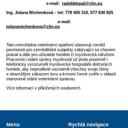
e-mail:
radekklepal@zlin.eu
Ing. Jolana Michenková – tel: 778 400 310, 577 630 925
e-mail:
jolanamichenkova@zlin.eu
Tato mimořádná veterinární opatření stanovují rovněž
povinnosti pro zemědělské subjekty zabývající se chovem
prasat a dále pro uživatele honiteb či myslivecká sdružení.
Pracovníci státní správy myslivosti už proto písemně i
telefonicky vyrozuměli myslivecké hospodáře dotčených
honiteb, aby neprodleně seznámili všechny svoje členy
s okamžitým zákazem lovu a krmení černé zvěře v oblasti
stanovené státní veterinární správou.
Více informací v přiložených souborech
Menu
Rychlá navigace