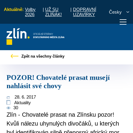
Aktuálně:
Volby
|
UŽ SU
|
DOPRAVNÍ
Česky
2026
ZLÍŇÁK!
UZAVÍRKY
Tiskové zprávy
POZOR! Chovatelé prasat musejí nahlásit své chovy
Zpět na všechny články
otřebuji vyřídit
Potřebuji zaplatit
Diskuzní fór
POZOR! Chovatelé prasat musejí
nahlásit své chovy
28. 6. 2017
Aktuality
30
Zlín - Chovatelé prasat na Zlínsku pozor!
Kvůli nálezu uhynulých divočáků, u kterých
byl identifikován silně přenosný africký mor