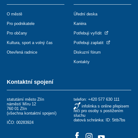
O městě
Úřední deska
Pro podnikatele
Kariéra
Pro občany
Potřebuji vyřídit
Kultura, sport a volný čas
Potřebuji zaplatit
Otevřená radnice
Diskuzní fórum
Kontakty
Kontaktní spojení
statutární město Zlín
telefon:
+420 577 630 111
náměstí Míru 12
infolinka s online přepisem
760 01 Zlín
řeči pro osoby s postižením
(
všechna kontaktní spojení
)
sluchu
datová schránka: ID: 5ttb7bs
IČO: 00283924