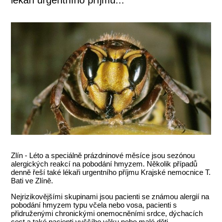
Zlín - Léto a speciálně prázdninové měsíce jsou sezónou
alergických reakcí na pobodání hmyzem. Několik případů
denně řeší také lékaři urgentního příjmu Krajské nemocnice T.
Bati ve Zlíně.
Nejrizikovějšími skupinami jsou pacienti se známou alergií na
pobodání hmyzem typu včela nebo vosa, pacienti s
přidruženými chronickými onemocněními srdce, dýchacích
cest a také pacienti vyššího věku nebo malé děti.