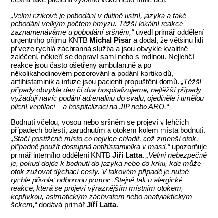
„Velmi rizikové je pobodání v dutině ústní, jazyka a také
pobodání velkým počtem hmyzu. Těžší lokální reakce
zaznamenáváme u pobodání sršněm,“
uvedl primář oddělení
urgentního příjmu KNTB
Michal Pisár
a dodal, že většinu lidí
přiveze rychlá záchranná služba a jsou obvykle kvalitně
zaléčeni, někteří se dopraví sami nebo s rodinou. Nejlehčí
reakce jsou často ošetřeny ambulantně a po
několikahodinovém pozorování a podání kortikoidů,
antihistaminik a infuze jsou pacienti propuštěni domů.
„Těžší
případy obvykle den či dva hospitalizujeme, nejtěžší případy
vyžadují navíc podání adrenalinu do svalu, ojediněle i umělou
plicní ventilaci – a hospitalizaci na JIP nebo ARO.“
Bodnutí včelou, vosou nebo sršněm se projeví v lehčích
případech bolestí, zarudnutím a otokem kolem místa bodnutí.
„Stačí postižené místo co nejvíce chladit, což zmenší otok,
případně použít dostupná antihistaminika v masti,“
upozorňuje
primář interního oddělení KNTB
Jiří Latta
.
„Velmi nebezpečné
je, pokud dojde k bodnutí do jazyka nebo do krku, kde může
otok zužovat dýchací cesty. V takovém případě je nutné
rychle přivolat odbornou pomoc. Stejně tak u alergické
reakce, která se projeví výraznějším místním otokem,
kopřivkou, astmatickým záchvatem nebo anafylaktickým
šokem,“
dodává primář
Jiří Latta
.