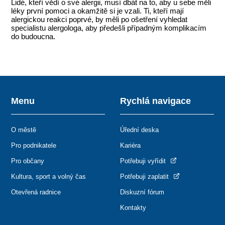
Lidé, kteří vědí o své alergii, musí dbát na to, aby u sebe měli
léky první pomoci a okamžitě si je vzali. Ti, kteří mají
alergickou reakci poprvé, by měli po ošetření vyhledat
specialistu alergologa, aby předešli případným komplikacím
do budoucna.
Menu
Rychlá navigace
O městě
Úřední deska
Pro podnikatele
Kariéra
Pro občany
Potřebuji vyřídit
Kultura, sport a volný čas
Potřebuji zaplatit
Otevřená radnice
Diskuzní fórum
Kontakty