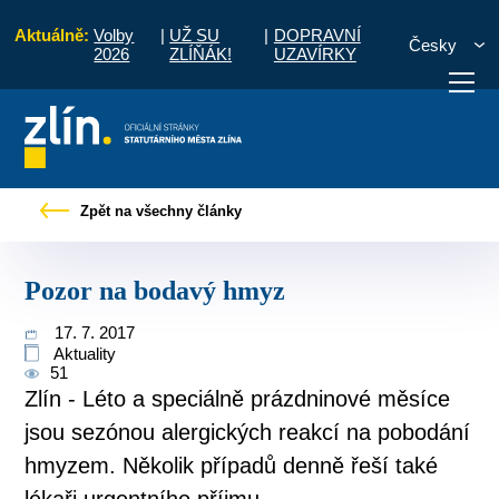
Aktuálně:
Volby
|
UŽ SU
|
DOPRAVNÍ
Česky
2026
ZLÍŇÁK!
UZAVÍRKY
Úvod
Pro občany
Tiskové zprávy
Pozor na bodavý hmyz
Zpět na všechny články
otřebuji vyřídit
Potřebuji zaplatit
Diskuzní fór
Pozor na bodavý hmyz
17. 7. 2017
Aktuality
51
Zlín - Léto a speciálně prázdninové měsíce
jsou sezónou alergických reakcí na pobodání
hmyzem. Několik případů denně řeší také
lékaři urgentního příjmu...