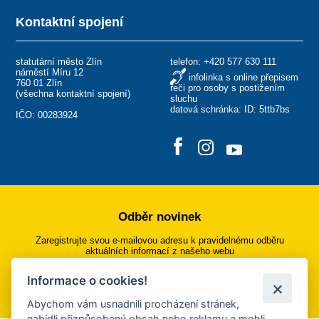
Kontaktní spojení
statutární město Zlín
telefon:
+420 577 630 111
náměstí Míru 12
infolinka s online přepisem
760 01 Zlín
řeči pro osoby s postižením
(
všechna kontaktní spojení
)
sluchu
datová schránka: ID: 5ttb7bs
IČO: 00283924
Odběr novinek
Zaregistrujte svou e-mailovou adresu k pravidelnému odběru
aktuálních informací z našeho webu
Informace o cookies!
Přihlásit se k odběru
Abychom vám usnadnili procházení stránek,
nabídli přizpůsobený obsah nebo reklamu a mohli