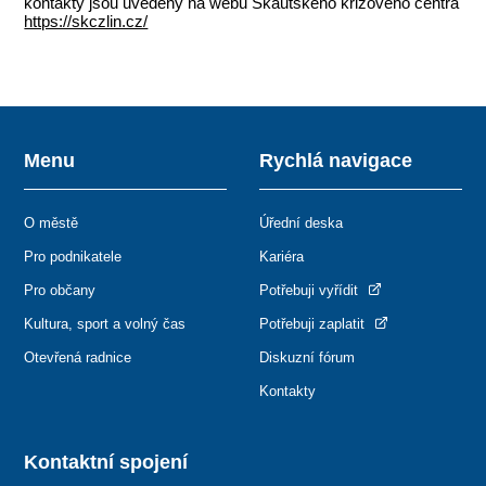
kontakty jsou uvedeny na webu Skautského krizového centra
https://skczlin.cz/
Menu
Rychlá navigace
O městě
Úřední deska
Pro podnikatele
Kariéra
Pro občany
Potřebuji vyřídit
Kultura, sport a volný čas
Potřebuji zaplatit
Otevřená radnice
Diskuzní fórum
Kontakty
Kontaktní spojení