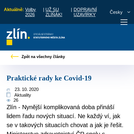
Aktuálně:
Volby
|
UŽ SU
|
DOPRAVNÍ
Česky
2026
ZLÍŇÁK!
UZAVÍRKY
Úvod
Pro občany
Tiskové zprávy
Praktické rady ke Covid-19
Zpět na všechny články
otřebuji vyřídit
Potřebuji zaplatit
Diskuzní fór
Praktické rady ke Covid-19
23. 10. 2020
Aktuality
26
Zlín - Nynější komplikovaná doba přináší
lidem řadu nových situací. Ne každý ví, jak
se v takových situacích chovat a jak je řešit.
Ministerstvo zdravotnictví ČR spolu s