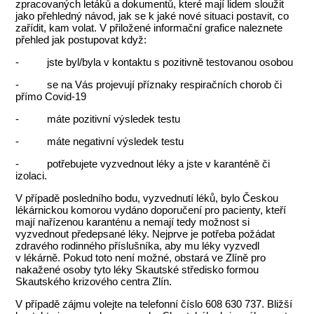
zpracovaných letáků a dokumentů, které mají lidem sloužit
jako přehledný návod, jak se k jaké nové situaci postavit, co
zařídit, kam volat. V přiložené informační grafice naleznete
přehled jak postupovat když:
- jste byl/byla v kontaktu s pozitivně testovanou osobou
- se na Vás projevují příznaky respiračních chorob či
přímo Covid-19
- máte pozitivní výsledek testu
- máte negativní výsledek testu
- potřebujete vyzvednout léky a jste v karanténě či
izolaci.
V případě posledního bodu, vyzvednutí léků, bylo Českou
lékárnickou komorou vydáno doporučení pro pacienty, kteří
mají nařízenou karanténu a nemají tedy možnost si
vyzvednout předepsané léky. Nejprve je potřeba požádat
zdravého rodinného příslušníka, aby mu léky vyzvedl
v lékárně. Pokud toto není možné, obstará ve Zlíně pro
nakažené osoby tyto léky Skautské středisko formou
Skautského krizového centra Zlín.
V případě zájmu volejte na telefonní číslo 608 630 737. Bližší