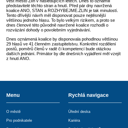
vést město Zlín v následujících letech. Dnes to oznámili
představitelé těchto stran a hnutí. Před pár dny navržená
koalice ANO, STAN a ROZHYBEJME.ZLIN je tak minulostí.
Tento dřívější návrh měl disponovat pouze nejtěsnější
většinou jednoho hlasu. To bylo velkým rizikem, a proto se
dnes členové této původně navržené koalice rozhodli o
rozvázání dohody o povolebním vyjednávání.
Dnes oznámená koalice by disponovala pohodlnou většinou
29 hlasů ve 41 členném zastupitelstvu. Konkrétní rozdělení
postů, poměrů členů v radě či kompetencí bude otázkou
dalších jednání. Primátor by dle dnešních vyjádření měl vzejít
z hnutí ANO.
Menu
Rychlá navigace
O městě
Úřední deska
Pro podnikatele
Kariéra