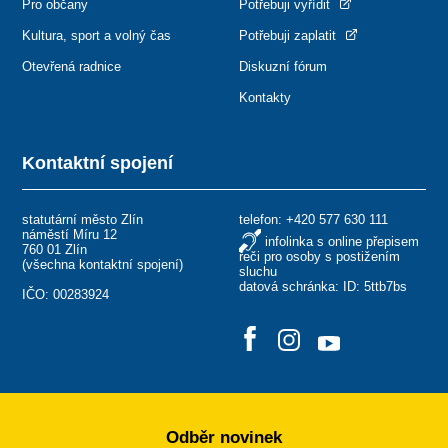
Pro občany
Potřebuji vyřídit
Kultura, sport a volný čas
Potřebuji zaplatit
Otevřená radnice
Diskuzní fórum
Kontakty
Kontaktní spojení
statutární město Zlín
telefon:
+420 577 630 111
náměstí Míru 12
infolinka s online přepisem
760 01 Zlín
řeči pro osoby s postižením
(
všechna kontaktní spojení
)
sluchu
datová schránka: ID: 5ttb7bs
IČO: 00283924
Odběr novinek