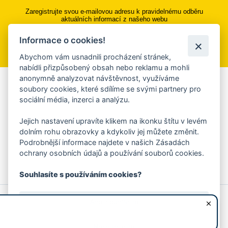
Zaregistrujte svou e-mailovou adresu k pravidelnému odběru
aktuálních informací z našeho webu
Informace o cookies!
Přihlásit se k odběru
Abychom vám usnadnili procházení stránek,
nabídli přizpůsobený obsah nebo reklamu a mohli
anonymně analyzovat návštěvnost, využíváme
Aplikace Mobilní rozhlas
soubory cookies, které sdílíme se svými partnery pro
sociální média, inzerci a analýzu.
Chcete dostávat do svého mobilu či mailu upozornění na
blížící se nebezpečí, odstávky, poruchy a výpadky energií,
Jejich nastavení upravíte klikem na ikonku štítu v levém
ankety, pozvánky na kulturní a sportovní akce?
dolním rohu obrazovky a kdykoliv jej můžete změnit.
Více informací o aplikaci
Podrobnější informace najdete v našich Zásadách
ochrany osobních údajů a používání souborů cookies.
Souhlasíte s používáním cookies?
© 2026 Magistrát města Zlína
Prohlášení o používání cookies
Ano, souhlasím
všechna práva vyhrazena
Ochrana osobních údajů
Prohlášení o přístupnosti
Podněty k webovým stránkám
Kontakt:
webmaster@zlin.eu
Nesouhlasím