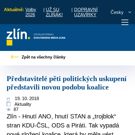
Aktuálně:
Volby
|
UŽ SU
|
DOPRAVNÍ
Česky
2026
ZLÍŇÁK!
UZAVÍRKY
Představitelé pěti politických uskupení představili novou podobu koalice
Zpět na všechny články
otřebuji vyřídit
Potřebuji zaplatit
Diskuzní fór
Představitelé pěti politických uskupení
představili novou podobu koalice
19. 10. 2018
Aktuality
87
Zlín - Hnutí ANO, hnutí STAN a „trojblok“
stran KDU-ČSL, ODS a Piráti. Tak vypadá
nové složení koalice, která by měla vést