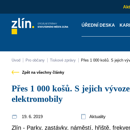
Akt
ÚŘEDNÍ DESKA
KAR
Kontakty
Úřední desk
Úvod
Pro občany
Tiskové zprávy
Přes 1 000 košů. S jejich 
Zpět na všechny články
Přes 1 000 košů. S jejich vývozem budou pomáhat i
elektromobily
19. 6. 2019
Aktuality
Zlín - Parky, zastávky, náměstí, hřiště, frekv