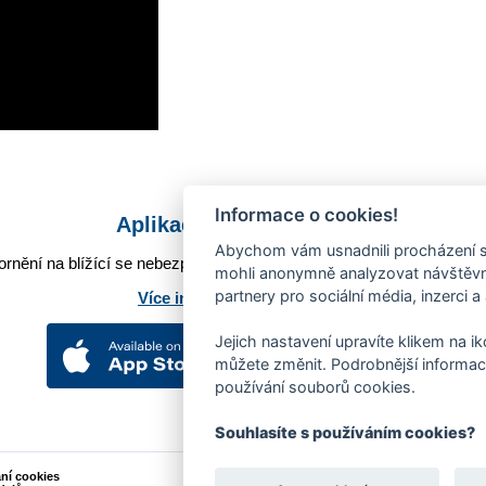
Informace o cookies!
Aplikace Mobilní rozhlas
Abychom vám usnadnili procházení s
rnění na blížící se nebezpečí, odstávky, poruchy a výpadky energií,
mohli anonymně analyzovat návštěvno
partnery pro sociální média, inzerci a
Více informací o aplikaci
Jejich nastavení upravíte klikem na i
můžete změnit. Podrobnější informac
používání souborů cookies.
Souhlasíte s používáním cookies?
ání cookies
Podněty k webovým stránkám