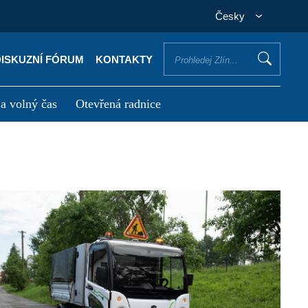
Česky
DISKUZNÍ FÓRUM
KONTAKTY
 a volný čas
Otevřená radnice
otřebuji vyřídit
Potřebuji zaplatit