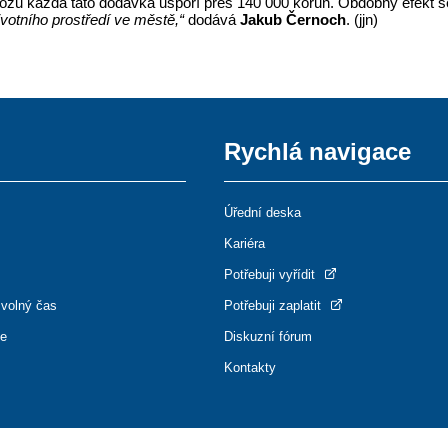
vozu každá tato dodávka uspoří přes 140 000 korun. Obdobný efekt s
votního prostředí ve městě,“
dodává
Jakub Černoch
. (jjn)
Rychlá navigace
Úřední deska
Kariéra
Potřebuji vyřídit
 volný čas
Potřebuji zaplatit
ce
Diskuzní fórum
Kontakty