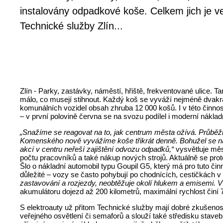
instalovány odpadkové koše. Celkem jich je ve
Technické služby Zlín...
Zlín - Parky, zastávky, náměstí, hřiště, frekventované ulice. 
málo, co musejí stihnout. Každý koš se vyváží nejméně dvakrát
komunálních vozidel obsah zhruba 12 000 košů. I v této činnos
– v první polovině června se na svozu podílel i moderní náklad
„Snažíme se reagovat na to, jak centrum města ožívá. Průběžn
Komenského nově vyvážíme koše třikrát denně. Bohužel se na
akcí v centru neřeší zajištění odvozu odpadků,“
vysvětluje mě
počtu pracovníků a také nákup nových strojů. Aktuálně se prot
Šlo o nákladní automobil typu Goupil G5, který má pro tuto či
důležité – vozy se často pohybují po chodnících, cestičkách 
zastavování a rozjezdy, neobtěžuje okolí hlukem a emisemi. V
akumulátoru dojezd až 200 kilometrů, maximální rychlost činí 
S elektroauty už přitom Technické služby mají dobré zkušenost
veřejného osvětlení či semaforů a slouží také středisku stave