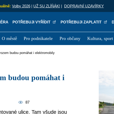
uálně:
Volby 2026
|
UŽ SU ZLÍŇÁK!
|
DOPRAVNÍ UZAVÍRKY
IÉRA
POTŘEBUJI VYŘÍDIT
POTŘEBUJI ZAPLATIT
O městě
Pro podnikatele
Pro občany
Kultura, sport
a
Kariéra
P
vývozem budou pomáhat i elektromobily
87
entované ulice. Tam všude jsou