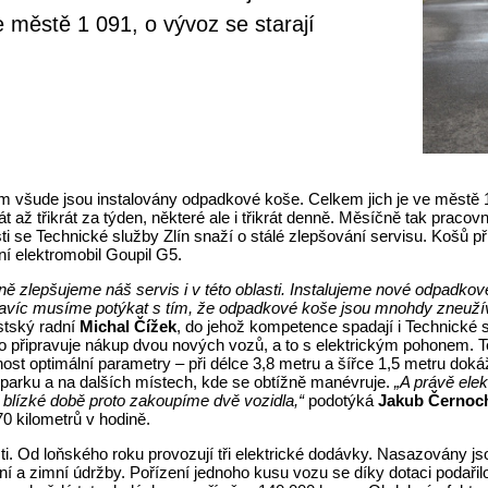
 městě 1 091, o vývoz se starají
Tam všude jsou instalovány odpadkové koše. Celkem jich je ve městě 1
 až třikrát za týden, některé ale i třikrát denně. Měsíčně tak prac
ti se Technické služby Zlín snaží o stálé zlepšování servisu. Košů 
ní elektromobil Goupil G5.
ě zlepšujeme náš servis i v této oblasti. Instalujeme nové odpadko
víc musíme potýkat s tím, že odpadkové koše jsou mnohdy zneužívá
stský radní
Michal Čížek
, do jehož kompetence spadají i Technické s
o připravuje nákup dvou nových vozů, a to s elektrickým pohonem. Te
nnost optimální parametry – při délce 3,8 metru a šířce 1,5 metru do
v parku a na dalších místech, kde se obtížně manévruje.
„A právě elek
 blízké době proto zakoupíme dvě vozidla,“
podotýká
Jakub Černoc
70 kilometrů v hodině.
i. Od loňského roku provozují tři elektrické dodávky. Nasazovány js
bní a zimní údržby. Pořízení jednoho kusu vozu se díky dotaci podař