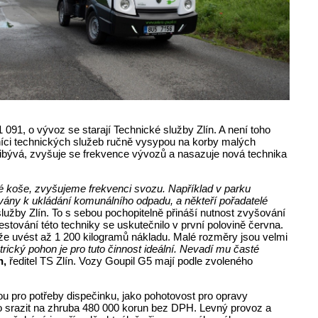
 091, o vývoz se starají Technické služby Zlín. A není toho
ovníci technických služeb ručně vysypou na korby malých
přibývá, zvyšuje se frekvence vývozů a nasazuje nová technika
vé koše, zvyšujeme frekvenci svozu. Například v parku
ny k ukládání komunálního odpadu, a někteří pořadatelé
lužby Zlín. To s sebou pochopitelně přináší nutnost zvyšování
stování této techniky se uskutečnilo v první polovině června.
káže uvést až 1 200 kilogramů nákladu. Malé rozměry jsou velmi
trický pohon je pro tuto činnost ideální. Nevadí mu časté
h,
ředitel TS Zlín. Vozy Goupil G5 mají podle zvoleného
ou pro potřeby dispečinku, jako pohotovost pro opravy
ilo srazit na zhruba 480 000 korun bez DPH. Levný provoz a