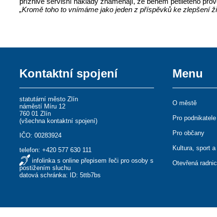
příznivé servisní náklady znamenají, že během pětiletého pro
„Kromě toho to vnímáme jako jeden z příspěvků ke zlepšení ži
Kontaktní spojení
Menu
statutární město Zlín
O městě
náměstí Míru 12
760 01 Zlín
Pro podnikatele
(
všechna kontaktní spojení
)
Pro občany
IČO: 00283924
Kultura, sport a
telefon:
+420 577 630 111
infolinka s online přepisem řeči pro osoby s
Otevřená radni
postižením sluchu
datová schránka: ID: 5ttb7bs