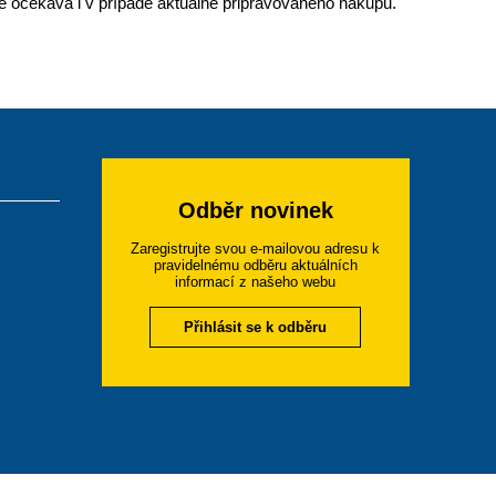
e očekává i v případě aktuálně připravovaného nákupu.
Odběr novinek
Zaregistrujte svou e-mailovou adresu k
pravidelnému odběru aktuálních
informací z našeho webu
Přihlásit se k odběru