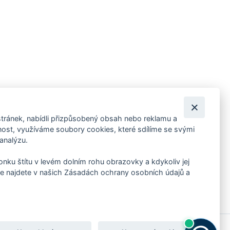
tránek, nabídli přizpůsobený obsah nebo reklamu a
 ankety, pozvánky na kulturní a sportovní akce?
st, využíváme soubory cookies, které sdílíme se svými
 analýzu.
konku štítu v levém dolním rohu obrazovky a kdykoliv jej
e najdete v našich Zásadách ochrany osobních údajů a