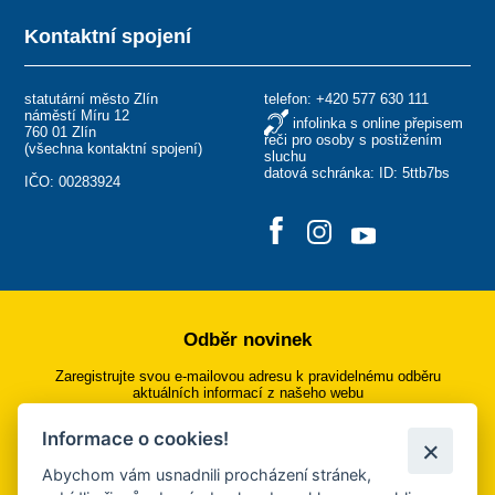
Kontaktní spojení
statutární město Zlín
telefon:
+420 577 630 111
náměstí Míru 12
infolinka s online přepisem
760 01 Zlín
řeči pro osoby s postižením
(
všechna kontaktní spojení
)
sluchu
datová schránka: ID: 5ttb7bs
IČO: 00283924
Odběr novinek
Zaregistrujte svou e-mailovou adresu k pravidelnému odběru
aktuálních informací z našeho webu
Informace o cookies!
Přihlásit se k odběru
Abychom vám usnadnili procházení stránek,