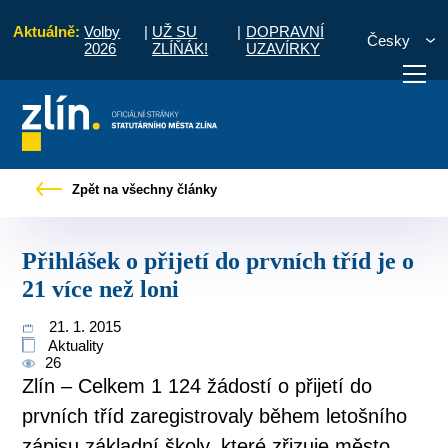
Aktuálně:
Volby
|
UŽ SU
|
DOPRAVNÍ
Česky
2026
ZLÍŇÁK!
UZAVÍRKY
Tiskové zprávy
Přihlášek o přijetí do prvních tříd je o 21 více než loni
Zpět na všechny články
otřebuji vyřídit
Potřebuji zaplatit
Diskuzní fór
Přihlášek o přijetí do prvních tříd je o
21 více než loni
21. 1. 2015
Aktuality
26
Zlín – Celkem 1 124 žádostí o přijetí do
prvních tříd zaregistrovaly během letošního
zápisu základní školy, které zřizuje město