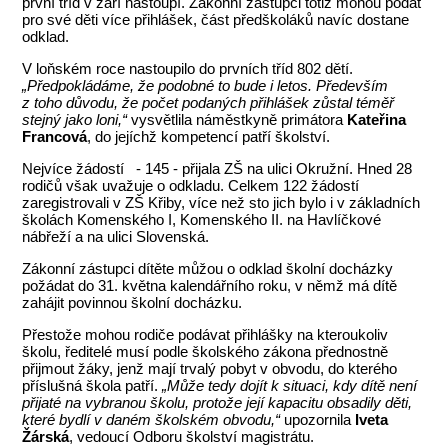
první tříd v září nastoupí. Zákonní zástupci totiž mohou podat
pro své děti více přihlášek, část předškoláků navíc dostane
odklad.
V loňském roce nastoupilo do prvních tříd 802 dětí.
„Předpokládáme, že podobné to bude i letos. Především
z toho důvodu, že počet podaných přihlášek zůstal téměř
stejný jako loni,“
vysvětlila náměstkyně primátora
Kateřina
Francová
, do jejíchž kompetencí patří školství.
Nejvíce žádostí - 145 - přijala ZŠ na ulici Okružní. Hned 28
rodičů však uvažuje o odkladu. Celkem 122 žádostí
zaregistrovali v ZŠ Křiby, více než sto jich bylo i v základních
školách Komenského I, Komenského II. na Havlíčkové
nábřeží a na ulici Slovenská.
Zákonní zástupci dítěte můžou o odklad školní docházky
požádat do 31. května kalendářního roku, v němž má dítě
zahájit povinnou školní docházku.
Přestože mohou rodiče podávat přihlášky na kteroukoliv
školu, ředitelé musí podle školského zákona přednostně
přijmout žáky, jenž mají trvalý pobyt v obvodu, do kterého
příslušná škola patří.
„Může tedy dojít k situaci, kdy dítě není
přijaté na vybranou školu, protože její kapacitu obsadily děti,
které bydlí v daném školském obvodu,“
upozornila
Iveta
Žárská
, vedoucí Odboru školství magistrátu.