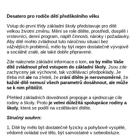
Desatero pro rodiče dětí předškolního věku
Vstup do první třídy základní školy představuje pro dítě
velkou životní změnu. Mění se role dítěte, prostředí, dospělí i
vrstevníci, denní program, náplň činnosti, nároky i požadavky.
Aby dítě mohlo zvládnout tuto náročnou situaci bez
vážnějších problémů, mělo by být nejen dostatečně vývojově
a sociálně zralé, ale také dobře připravené.
Zde naleznete základní informace o tom,
co by mělo Vaše
dítě zvládnout před vstupem do základní školy
. Jsou zde
zachyceny jak výchovné, tak vzdělávací předpoklady. Je
třeba mít
ale
na zřeteli, že
zrání dítěte je nerovnoměrné
, že
každé dítě nemusí všech parametrů dosáhnout, ale může
se k nim přiblížit
.
Přehled základních dovedností propojuje a sjednocuje cíle
rodiny a školy. Proto
je velmi důležitá spolupráce rodiny a
školy
, která se podílí na vzdělávání dítěte.
Stručný souhrn:
1. Dítě by mělo být dostatečně fyzicky a pohybově vyspělé,
vědomě ovládat své tělo, být samostatné v sebeobsluze.