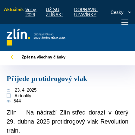
Aktuálně:
Volby
|
UŽ SU
|
DOPRAVNÍ
Česky
2026
ZLÍŇÁK!
UZAVÍRKY
Úvod
Pro občany
Tiskové zprávy
Přijede protidrogový vlak
Zpět na všechny články
otřebuji vyřídit
Potřebuji zaplatit
Diskuzní fór
Přijede protidrogový vlak
23. 4. 2025
Aktuality
544
Zlín – Na nádraží Zlín-střed dorazí v úterý
29. dubna 2025 protidrogový vlak Revolution
train.