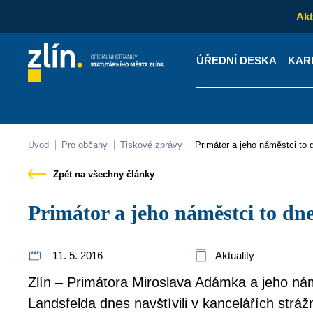
Akt
ÚŘEDNÍ DESKA
KAR
Kontakty
Úřední desk
Úvod
Pro občany
Tiskové zprávy
Primátor a jeho náměstci to 
Zpět na všechny články
Primátor a jeho náměstci to dne
11. 5. 2016
Aktuality
Zlín – Primátora Miroslava Adámka a jeho ná
Landsfelda dnes navštívili v kancelářích stráž