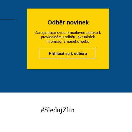
Odběr novinek
Zaregistrujte svou e-mailovou adresu k
pravidelnému odběru aktuálních
informací z našeho webu
Přihlásit se k odběru
#SledujZlin