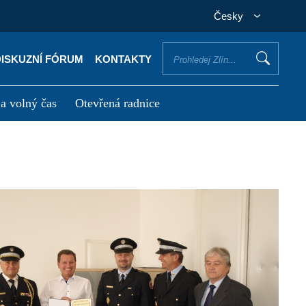
Česky
DISKUZNÍ FÓRUM
KONTAKTY
 a volný čas
Otevřená radnice
otřebuji vyřídit
Potřebuji zaplatit