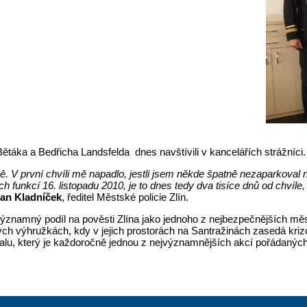
táka a Bedřicha Landsfelda dnes navštívili v kancelářích strážníci
ě. V první chvíli mě napadlo, jestli jsem někde špatně nezaparkoval
 funkcí 16. listopadu 2010, je to dnes tedy dva tisíce dnů od chvíle,
lan Kladníček
, ředitel Městské policie Zlín.
významný podíl na pověsti Zlína jako jednoho z nejbezpečnějších měs
 výhružkách, kdy v jejich prostorách na Santražinách zasedá krizo
valu, který je každoročně jednou z nejvýznamnějších akcí pořádaných