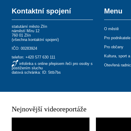
Kontaktní spojení
Menu
statutární město Zlín
O městě
náměstí Míru 12
760 01 Zlín
Pro podnikatele
(
všechna kontaktní spojení
)
Pro občany
IČO: 00283924
Kultura, sport a
telefon:
+420 577 630 111
infolinka s online přepisem řeči pro osoby s
Otevřená radni
postižením sluchu
datová schránka: ID: 5ttb7bs
Nejnovější videoreportáže