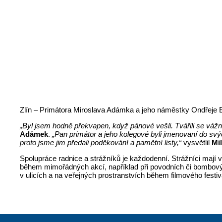
Zlín – Primátora Miroslava Adámka a jeho náměstky Ondřeje Bě
„Byl jsem hodně překvapen, když pánové vešli. Tvářili se vážn
Adámek
.
„Pan primátor a jeho kolegové byli jmenovaní do svých
proto jsme jim předali poděkování a pamětní listy,“
vysvětlil
Mi
Spolupráce radnice a strážníků je každodenní. Strážníci mají 
během mimořádných akcí, například při povodních či bombových
v ulicích a na veřejných prostranstvích během filmového festi