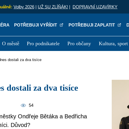
uálně:
Volby 2026
|
UŽ SU ZLÍŇÁK!
|
DOPRAVNÍ UZAVÍRKY
IÉRA
POTŘEBUJI VYŘÍDIT
POTŘEBUJI ZAPLATIT
O městě
Pro podnikatele
Pro občany
Kultura, sport
a
Kariéra
P
dnes dostali za dva tisíce
s dostali za dva tisíce
54
městky Ondřeje Bětáka a Bedřicha
níci. Důvod?