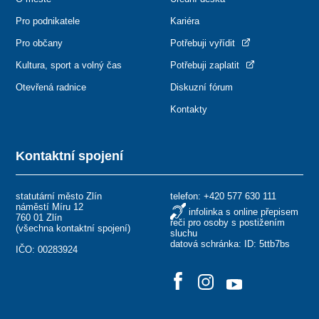
Pro podnikatele
Kariéra
Pro občany
Potřebuji vyřídit
Kultura, sport a volný čas
Potřebuji zaplatit
Otevřená radnice
Diskuzní fórum
Kontakty
Kontaktní spojení
statutární město Zlín
telefon:
+420 577 630 111
náměstí Míru 12
infolinka s online přepisem
760 01 Zlín
řeči pro osoby s postižením
(
všechna kontaktní spojení
)
sluchu
datová schránka: ID: 5ttb7bs
IČO: 00283924