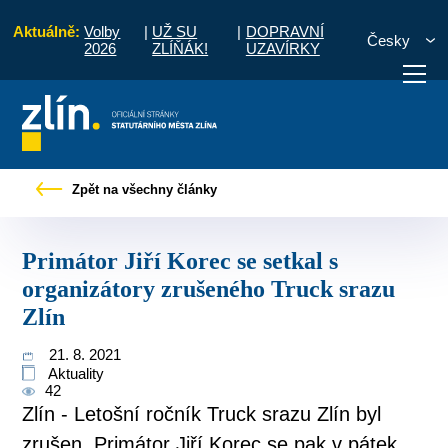
Aktuálně:
Volby
|
UŽ SU
|
DOPRAVNÍ
Česky
2026
ZLÍŇÁK!
UZAVÍRKY
Primátor Jiří Korec se setkal s organizátory zrušeného Truck srazu Zlín
Zpět na všechny články
otřebuji vyřídit
Potřebuji zaplatit
Diskuzní fór
Primátor Jiří Korec se setkal s
organizátory zrušeného Truck srazu
Zlín
21. 8. 2021
Aktuality
42
Zlín - Letošní ročník Truck srazu Zlín byl
zrušen. Primátor Jiří Korec se pak v pátek