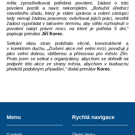
měla zprostředkovat potřebná povolení, žádost o toto
povolení pozdě a navíc nekompletní.
„Bohužel úředníci
stavebního úřadu, který je státní správou a volení zástupci
tedy nemají žádnou pravomoc ovlivňovat jejich práci, nestihli
žádost vypořádat v takovém termínu, aby stihlo rozhodnutí o
povolení nabýt právní moci, na které je potřeba 5 dní,“
popisuje primátor
Jiří Korec
.
Setkání obou stran probíhalo věcně, konstruktivně a
v korektním duchu.
„Zrušení akce mě velmi mrzí, považuji ji
jako velmi dobrou, oblíbenou a přínosnou pro město Zlín.
Proto jsem se setkal s organizátory, abychom se dohodli na
podpoře této akce ze strany města, abychom v budoucnu
předešli podobným případům,“
dodal primátor
Korec
.
Menu
Rychlá navigace
O městě
Úřední deska