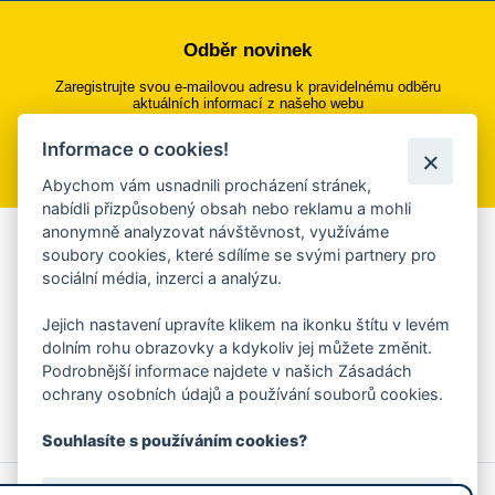
Odběr novinek
Zaregistrujte svou e-mailovou adresu k pravidelnému odběru
aktuálních informací z našeho webu
Informace o cookies!
Přihlásit se k odběru
Abychom vám usnadnili procházení stránek,
nabídli přizpůsobený obsah nebo reklamu a mohli
anonymně analyzovat návštěvnost, využíváme
Aplikace Mobilní rozhlas
soubory cookies, které sdílíme se svými partnery pro
sociální média, inzerci a analýzu.
Chcete dostávat do svého mobilu či mailu upozornění na
blížící se nebezpečí, odstávky, poruchy a výpadky energií,
Jejich nastavení upravíte klikem na ikonku štítu v levém
ankety, pozvánky na kulturní a sportovní akce?
dolním rohu obrazovky a kdykoliv jej můžete změnit.
Více informací o aplikaci
Podrobnější informace najdete v našich Zásadách
ochrany osobních údajů a používání souborů cookies.
Souhlasíte s používáním cookies?
© 2026 Magistrát města Zlína
Prohlášení o používání cookies