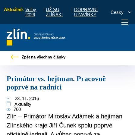
Aktuálně:
Volby
|
UŽ SU
|
DOPRAVNÍ
Česky
2026
ZLÍŇÁK!
UZAVÍRKY
Tiskové zprávy
Primátor vs. hejtman. Pracovně poprvé na radnici
Zpět na všechny články
otřebuji vyřídit
Potřebuji zaplatit
Diskuzní fór
Primátor vs. hejtman. Pracovně
poprvé na radnici
23. 11. 2016
Aktuality
760
Zlín – Primátor Miroslav Adámek a hejtman
Zlínského kraje Jiří Čunek spolu poprvé
oficiálně jednali. A vůbec poprvé za