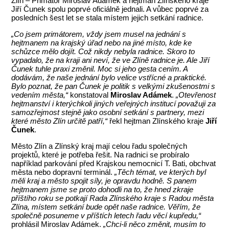
Zlín – Primátor Miroslav Adámek a hejtman Zlínského kraje
Jiří Čunek spolu poprvé oficiálně jednali. A vůbec poprvé za
posledních šest let se stala místem jejich setkání radnice.
„Co jsem primátorem, vždy jsem musel na jednání s
hejtmanem na krajský úřad nebo na jiné místo, kde ke
schůzce mělo dojít. Což nikdy nebyla radnice. Skoro to
vypadalo, že na kraji ani neví, že ve Zlíně radnice je. Ale Jiří
Čunek tuhle praxi změnil. Moc si jeho gesta cením. A
dodávám, že naše jednání bylo velice vstřícné a praktické.
Bylo poznat, že pan Čunek je politik s velkými zkušenostmi s
vedením města,“
konstatoval
Miroslav Adámek
.
„Otevřenost
hejtmanství i kterýchkoli jiných veřejných institucí považuji za
samozřejmost stejně jako osobní setkání s partnery, mezi
které město Zlín určitě patří,“
řekl hejtman Zlínského kraje
Jiří
Čunek
.
Město Zlín a Zlínský kraj mají celou řadu společných
projektů, které je potřeba řešit. Na radnici se probíralo
například parkování před Krajskou nemocnicí T. Bati, obchvat
města nebo dopravní terminál.
„Těch témat, ve kterých byl
měli kraj a město spojit síly, je opravdu hodně. S panem
hejtmanem jsme se proto dohodli na to, že hned zkraje
příštího roku se potkají Rada Zlínského kraje s Radou města
Zlína, místem setkání bude opět naše radnice. Věřím, že
společně posuneme v příštích letech řadu věcí kupředu,“
prohlásil Miroslav Adámek.
„Chci-li něco změnit, musím to