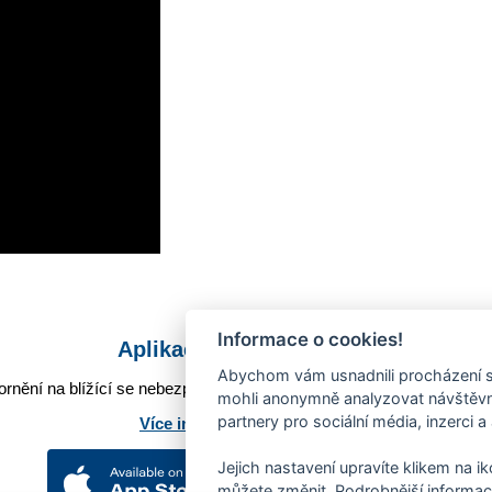
Informace o cookies!
Aplikace Mobilní rozhlas
Abychom vám usnadnili procházení s
rnění na blížící se nebezpečí, odstávky, poruchy a výpadky energií,
mohli anonymně analyzovat návštěvno
partnery pro sociální média, inzerci a
Více informací o aplikaci
Jejich nastavení upravíte klikem na i
můžete změnit. Podrobnější informac