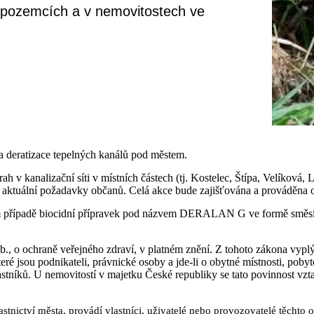
na pozemcích a v nemovitostech ve
 deratizace tepelných kanálů pod městem.
ah v kanalizační síti v místních částech (tj. Kostelec, Štípa, Velíkov
y aktuální požadavky občanů. Celá akce bude zajišťována a prováděna 
ném případě biocidní přípravek pod názvem DERALAN G ve formě směsi 
., o ochraně veřejného zdraví, v platném znění. Z tohoto zákona vyplý
eré jsou podnikateli, právnické osoby a jde-li o obytné místnosti, poby
lastníků. U nemovitostí v majetku České republiky se tato povinnost vzt
stnictví města, provádí vlastníci, uživatelé nebo provozovatelé těchto