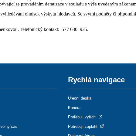
abývající se prováděním deratizace v souladu s výše uvedeným zákonem
i vyhledávání ohnisek výskytu hlodavců. Se svými podněty či připomí
henkovou, telefonický kontakt: 577 630 925.
Rychlá navigace
Úřední deska
Kariéra
Potřebuji vyřídit
 volný čas
Potřebuji zaplatit
ce
Diskuzní fórum