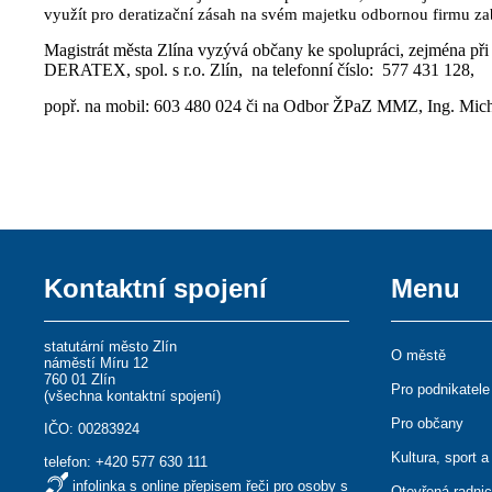
využít pro deratizační zásah na svém majetku odbornou firmu z
Magistrát města Zlína vyzývá občany ke spolupráci, zejména př
DERATEX, spol. s r.o. Zlín, na telefonní číslo: 577 431 128,
popř. na mobil: 603 480 024 či na Odbor ŽPaZ MMZ, Ing. Mic
Kontaktní spojení
Menu
statutární město Zlín
O městě
náměstí Míru 12
760 01 Zlín
Pro podnikatele
(
všechna kontaktní spojení
)
Pro občany
IČO: 00283924
Kultura, sport a
telefon:
+420 577 630 111
infolinka s online přepisem řeči pro osoby s
Otevřená radni