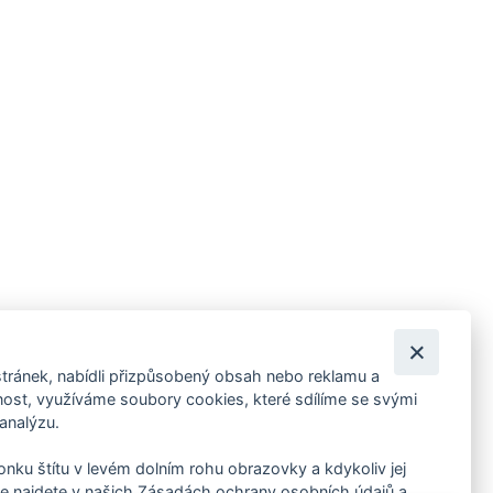
tránek, nabídli přizpůsobený obsah nebo reklamu a
 ankety, pozvánky na kulturní a sportovní akce?
st, využíváme soubory cookies, které sdílíme se svými
 analýzu.
konku štítu v levém dolním rohu obrazovky a kdykoliv jej
e najdete v našich Zásadách ochrany osobních údajů a