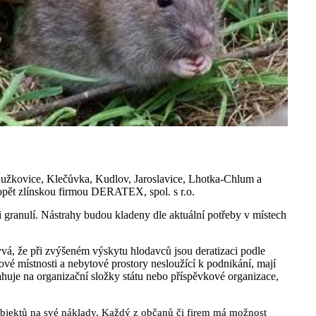
á, Lužkovice, Klečůvka, Kudlov, Jaroslavice, Lhotka-Chlum a
opět zlínskou firmou DERATEX, spol. s r.o.
granulí. Nástrahy budou kladeny dle aktuální potřeby v místech
vá, že při zvýšeném výskytu hlodavců jsou deratizaci podle
tové místnosti a nebytové prostory nesloužící k podnikání, mají
ahuje na organizační složky státu nebo příspěvkové organizace,
 objektů na své náklady. Každý z občanů či firem má možnost