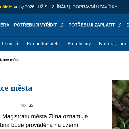
uálně:
Volby 2026
|
UŽ SU ZLÍŇÁK!
|
DOPRAVNÍ UZAVÍRKY
IÉRA
POTŘEBUJI VYŘÍDIT
POTŘEBUJI ZAPLATIT
O městě
Pro podnikatele
Pro občany
Kultura, sport
a
Kariéra
P
atizace města
zace města
33
ví Magistrátu města Zlína oznamuje
dubna bude prováděna na území