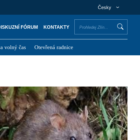
Česky
DISKUZNÍ FÓRUM
KONTAKTY
 a volný čas
Otevřená radnice
otřebuji vyřídit
Potřebuji zaplatit