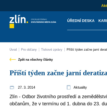
Akt
ÚŘEDNÍ DESKA
KAR
Kontakty
Úřední desk
Úvod
Pro občany
Tiskové zprávy
Příští týden začne jarní der
Zpět na všechny články
Příští týden začne jarní derati
27. 3. 2014
Aktuality
Zlín - Odbor životního prostředí a zemědělst
občanům, že v termínu od 1. dubna do 23. 