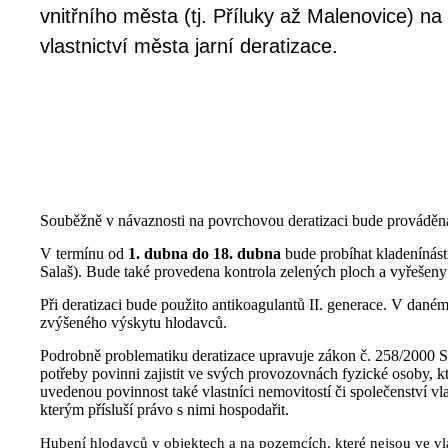
vnitřního města (tj. Příluky až Malenovice) 
vlastnictví města jarní deratizace.
Souběžně v návaznosti na povrchovou deratizaci bude prováděna
V termínu od
1. dubna do 18. dubna
bude probíhat kladenínástr
Salaš). Bude také provedena kontrola zelených ploch a vyřešen
Při deratizaci bude použito antikoagulantů II. generace. V da
zvýšeného výskytu hlodavců.
Podrobně problematiku deratizace upravuje zákon č. 258/2000 Sb
potřeby povinni zajistit ve svých provozovnách fyzické osoby, kt
uvedenou povinnost také vlastníci nemovitostí či společenství v
kterým přísluší právo s nimi hospodařit.
Hubení hlodavců v objektech a na pozemcích, které nejsou ve vla