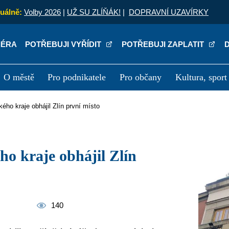
uálně:
Volby 2026
|
UŽ SU ZLÍŇÁK!
|
DOPRAVNÍ UZAVÍRKY
IÉRA
POTŘEBUJI VYŘÍDIT
POTŘEBUJI ZAPLATIT
O městě
Pro podnikatele
Pro občany
Kultura, sport
a
Kariéra
P
ského kraje obhájil Zlín první místo
140