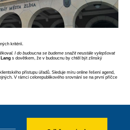
ch kritérií.
ěkoval. I do budoucna se budeme snažit neustále vylepšovat
 Lang
s dovětkem, že v budoucnu by chtěl být zlínský
lientského přístupu úřadů. Sleduje míru online řešení agend,
ejných. V rámci celorepublikového srovnání se na první příčce