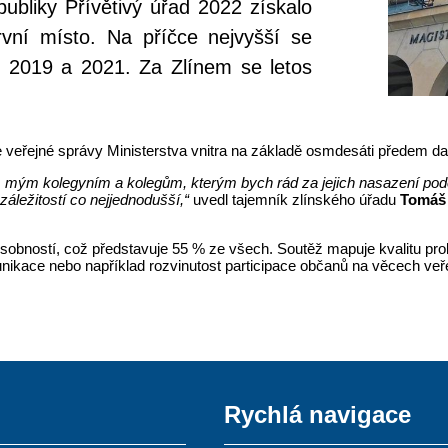
publiky Přívětivý úřad 2022 získalo
rvní místo. Na příčce nejvyšší se
ech 2019 a 2021. Za Zlínem se letos
veřejné správy Ministerstva vnitra na základě osmdesáti předem daný
, mým kolegyním a kolegům, kterým bych rád za jejich nasazení pod
áležitostí co nejjednodušší,“
uvedl tajemník zlínského úřadu
Tomáš
sobností, což představuje 55 % ze všech. Soutěž mapuje kvalitu prok
nikace nebo například rozvinutost participace občanů na věcech veř
Rychlá navigace