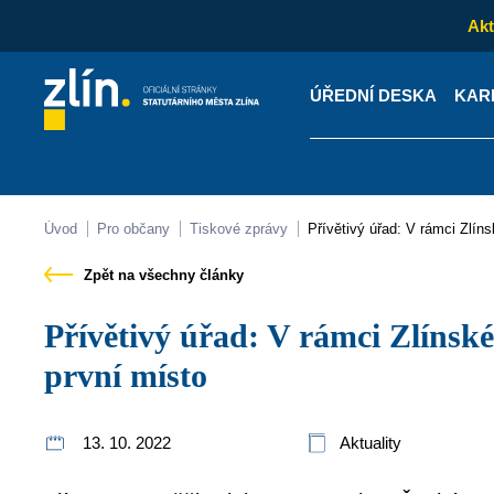
Akt
ÚŘEDNÍ DESKA
KAR
Kontakty
Úřední desk
Úvod
Pro občany
Tiskové zprávy
Přívětivý úřad: V rámci Zlín
Zpět na všechny články
Přívětivý úřad: V rámci Zlínského kraje obhájil Zlín
první místo
13. 10. 2022
Aktuality