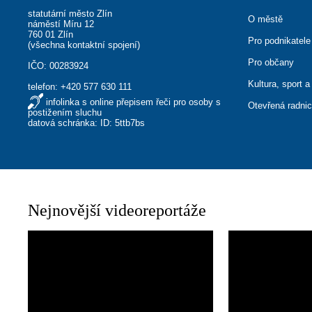
statutární město Zlín
O městě
náměstí Míru 12
760 01 Zlín
Pro podnikatele
(
všechna kontaktní spojení
)
Pro občany
IČO: 00283924
Kultura, sport a
telefon:
+420 577 630 111
infolinka s online přepisem řeči pro osoby s
Otevřená radni
postižením sluchu
datová schránka: ID: 5ttb7bs
Nejnovější videoreportáže