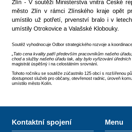
Zlín - V soutěži Ministerstva vnitra České re
město Zlín v rámci Zlínského kraje opět p
umístilo už potřetí, prvenství bralo i v let
umístily Otrokovice a Valašské Klobouky.
Soutěž vyhodnocuje Odbor strategického rozvoje a koordinace 
„Tato cena kvality patří především pracovníkům našeho úřadu
chod a služby našeho úřadu tak, aby bylo vyřizování úředních z
magistrát úspěšný i na celostátním srovnání.
Tohoto ročníku se soutěže zúčastnilo 125 obcí s rozšířenou pů
dostupnost služeb pro občany, otevřenost radnic, úroveň komu
umístilo město Kolín.
Kontaktní spojení
Menu