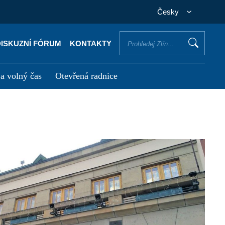
Česky
DISKUZNÍ FÓRUM
KONTAKTY
 a volný čas
Otevřená radnice
otřebuji vyřídit
Potřebuji zaplatit