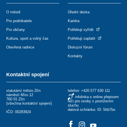
O městě
Úřední deska
Pro podnikatele
Kariéra
Pro občany
Potřebuji vyřídit
Kultura, sport a volný čas
Potřebuji zaplatit
Otevřená radnice
Diskuzní fórum
Kontakty
Kontaktní spojení
statutární město Zlín
telefon:
+420 577 630 111
náměstí Míru 12
infolinka s online přepisem
760 01 Zlín
řeči pro osoby s postižením
(
všechna kontaktní spojení
)
sluchu
datová schránka: ID: 5ttb7bs
IČO: 00283924