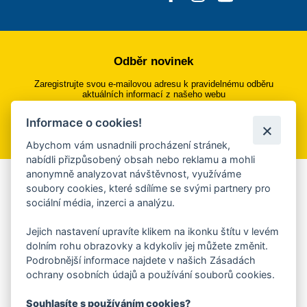
Odběr novinek
Zaregistrujte svou e-mailovou adresu k pravidelnému odběru
aktuálních informací z našeho webu
Informace o cookies!
Přihlásit se k odběru
Abychom vám usnadnili procházení stránek,
nabídli přizpůsobený obsah nebo reklamu a mohli
anonymně analyzovat návštěvnost, využíváme
Aplikace Mobilní rozhlas
soubory cookies, které sdílíme se svými partnery pro
sociální média, inzerci a analýzu.
Chcete dostávat do svého mobilu či mailu upozornění na
blížící se nebezpečí, odstávky, poruchy a výpadky energií,
Jejich nastavení upravíte klikem na ikonku štítu v levém
ankety, pozvánky na kulturní a sportovní akce?
dolním rohu obrazovky a kdykoliv jej můžete změnit.
Více informací o aplikaci
Podrobnější informace najdete v našich Zásadách
ochrany osobních údajů a používání souborů cookies.
Souhlasíte s používáním cookies?