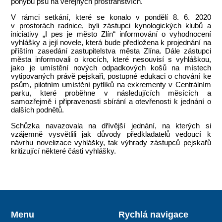
pohybu psů na veřejných prostranstvích.
V rámci setkání, které se konalo v pondělí 8. 6. 2020
v prostorách radnice, byli zástupci kynologických klubů a
iniciativy „I pes je město Zlín“ informování o vyhodnocení
vyhlášky a její novele, která bude předložena k projednání na
příštím zasedání zastupitelstva města Zlína. Dále zástupci
města informovali o krocích, které nesouvisí s vyhláškou,
jako je umístění nových odpadkových košů na místech
vytipovaných právě pejskaři, postupné edukaci o chování ke
psům, pilotním umístění pytlíků na exkrementy v Centrálním
parku, které proběhne v následujících měsících a
samozřejmě i připravenosti sbírání a otevřenosti k jednání o
dalších podnětů.
Schůzka navazovala na dřívější jednání, na kterých si
vzájemně vysvětlili jak důvody předkladatelů vedoucí k
návrhu novelizace vyhlášky, tak výhrady zástupců pejskařů
kritizující některé části vyhlášky.
Menu
Rychlá navigace