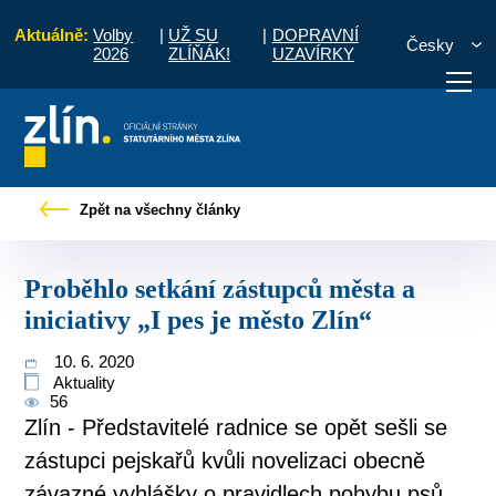
Aktuálně:
Volby
|
UŽ SU
|
DOPRAVNÍ
Česky
2026
ZLÍŇÁK!
UZAVÍRKY
ávy
Proběhlo setkání zástupců města a iniciativy „I pes je město Zlín“
Zpět na všechny články
otřebuji vyřídit
Potřebuji zaplatit
Diskuzní fór
Proběhlo setkání zástupců města a
iniciativy „I pes je město Zlín“
10. 6. 2020
Aktuality
56
Zlín - Představitelé radnice se opět sešli se
zástupci pejskařů kvůli novelizaci obecně
závazné vyhlášky o pravidlech pohybu psů