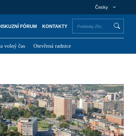
Česky
DISKUZNÍ FÓRUM
KONTAKTY
 a volný čas
Otevřená radnice
otřebuji vyřídit
Potřebuji zaplatit