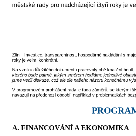
městské rady pro nadcházející čtyři roky je ve
Zlín – Investice, transparentnost, hospodárné nakládání s ma
roky je velmi konkrétní.
Na vzniku důležitého dokumentu pracovaly obě koaliční hnut
kterého bude patrné, jakým směrem hodláme jednotlivé oblasti
jsme vedli diskuze, což ale dle našeho názoru konečnému výs
V programovém prohlášení rady je řada záměrů, se kterými šly
navazují na předchozí období, například v problematikách bezp
PROGRA
A. FINANCOVÁNÍ A EKONOMIKA