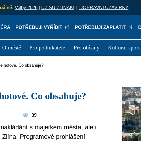
uálně:
Volby 2026
|
UŽ SU ZLÍŇÁK!
|
DOPRAVNÍ UZAVÍRKY
IÉRA
POTŘEBUJI VYŘÍDIT
POTŘEBUJI ZAPLATIT
O městě
Pro podnikatele
Pro občany
Kultura, sport
a
Kariéra
P
 je hotové. Co obsahuje?
 hotové. Co obsahuje?
39
 nakládání s majetkem města, ale i
 Zlína. Programové prohlášení