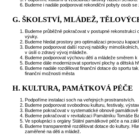
Budeme i nadále podporovat rekondiční pobyty osob se 
G.
ŠKOLSTVÍ, MLÁDEŽ, TĚLOVÝ
Budeme průběžně pokračovat v postupné rekonstrukci ob
výuky.
Budeme hledat prostory pro optimalizaci provozu kapaci
Budeme podporovat další rozvoj nabídky mimoškolních, z
v úsilí o zdravý vývoj mládeže.
Budeme podporovat výchovu dětí a mládeže směrem k prin
Budeme dále modernizovat sportovní plochy a dětská hři
Budeme nadále rozdělovat finanční dotace do sportu ta
finanční možnosti města
H.
KULTURA, PAMÁTKOVÁ PÉČE
Podpoříme instalaci soch na veřejných prostranstvích.
Budeme podporovat svobodnou kulturu, festivaly, výstavy
Budeme pokračovat v systematické obnově památkově ch
Budeme pokračovat v revitalizaci Památníku Tomáše Ba
Ve spolupráci s orgány Státní památkové péče a na zákl
Budeme transparentně rozdělovat dotace do kultury. Hla
zaměřené na děti a mládež.