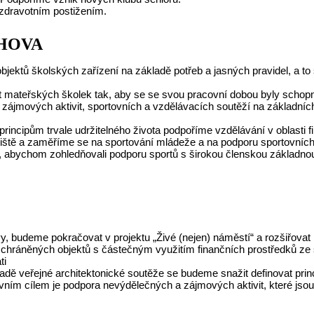
zdravotním postižením.
CHOVA
jektů školských zařízení na základě potřeb a jasných pravidel, a t
t mateřských školek tak, aby se se svou pracovní dobou byly schopn
ájmových aktivit, sportovních a vzdělávacích soutěží na základních
cipům trvale udržitelného života podpoříme vzdělávání v oblasti fi
ště a zaměříme se na sportování mládeže a na podporu sportovních a
k, abychom zohledňovali podporu sportů s širokou členskou základno
, budeme pokračovat v projektu „Živé (nejen) náměstí“ a rozšiřovat 
ráněných objektů s částečným využitím finančních prostředků ze s
ti
adě veřejné architektonické soutěže se budeme snažit definovat prin
vním cílem je podpora nevýdělečných a zájmových aktivit, které jso