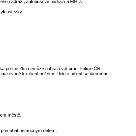
vého nádraží, autobusové nádraží a MHD.
yklostezky.
á policie Zlín nemůže nahrazovat práci Policie ČR.
opakovaně k rušení nočního klidu a ničení soukromého i
ašem městě.
 je pomáhat nemocným dětem.