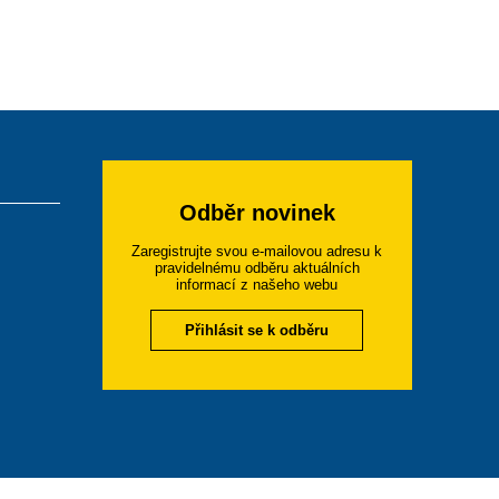
Odběr novinek
Zaregistrujte svou e-mailovou adresu k
pravidelnému odběru aktuálních
informací z našeho webu
Přihlásit se k odběru