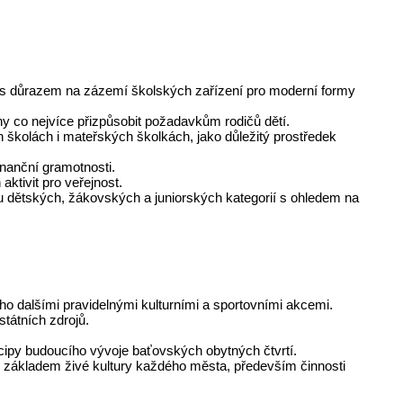
o s důrazem na zázemí školských zařízení pro moderní formy
y co nejvíce přizpůsobit požadavkům rodičů dětí.
 školách i mateřských školkách, jako důležitý prostředek
nanční gramotnosti.
ktivit pro veřejnost.
u dětských, žákovských a juniorských kategorií s ohledem na
ho dalšími pravidelnými kulturními a sportovními akcemi.
tátních zdrojů.
cipy budoucího vývoje baťovských obytných čtvrtí.
u základem živé kultury každého města, především činnosti