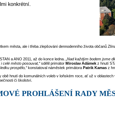
lmi konkrétní.
jetkem města, ale i třeba zlepšování dennodenního života občanů Zlí
í, STAN a ANO 2011, až do konce ledna.
„Nad každým bodem jsme dlouz
 i celé město posouvat,“
sdělil primátor
Miroslav Adámek
z hnutí S
ledku prospělo,“
konstatoval náměstek primátora
Patrik Kamas
z hn
 obě hnutí do komunálních voleb v loňském roce, ať už v oblastech v
ečnosti či školství.
MOVÉ PROHLÁŠENÍ RADY MĚS