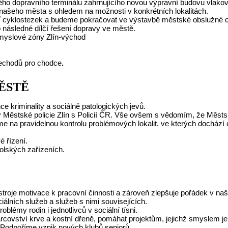
o dopravního terminálu zahrnujícího novou výpravní budovu vlako
 našeho města s ohledem na možnosti v konkrétních lokalitách.
íť cyklostezek a budeme pokračovat ve výstavbě městské obslužné c
následné dílčí řešení dopravy ve městě.
myslové zóny Zlín-východ
echodů pro chodce
.
ĚSTĚ
 kriminality a sociálně patologických jevů.
 Městské policie Zlín s Policií ČR. Vše ovšem s vědomím, že Městsk
 na pravidelnou kontrolu problémových lokalit, ve kterých dochází 
 řízení.
olských zařízeních.
nástroje motivace k pracovní činnosti a zároveň zlepšuje pořádek v n
lních služeb a služeb s nimi souvisejících.
lémy rodin i jednotlivců v sociální tísni.
covství krve a kostní dřeně, pomáhat projektům, jejichž smyslem
. Podpoříme vznik nových klubů seniorů.