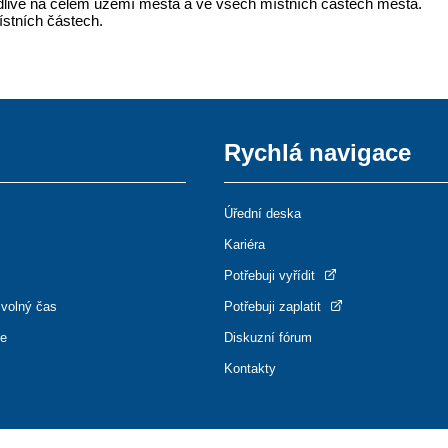
dlivě na celém území města a ve všech místních částech města.
ístních částech.
Rychlá navigace
Úřední deska
Kariéra
Potřebuji vyřídit
 volný čas
Potřebuji zaplatit
ce
Diskuzní fórum
Kontakty