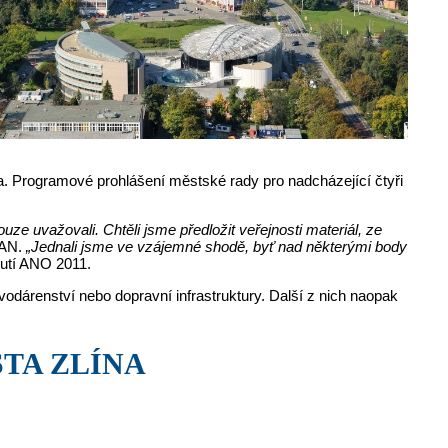
na. Programové prohlášení městské rady pro nadcházející čtyři
e uvažovali. Chtěli jsme předložit veřejnosti materiál, ze
TAN.
„Jednali jsme ve vzájemné shodě, byť nad některými body
utí ANO 2011.
odárenství nebo dopravní infrastruktury. Další z nich naopak
TA ZLÍNA