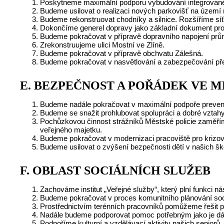
Poskytneme maximální podporu vybudování integrovanéh
Budeme usilovat o realizaci nových parkovišť na území
Budeme rekonstruovat chodníky a silnice. Rozšíříme s
Dokončíme generel dopravy jako základní dokument pro 
Budeme pokračovat v přípravě dopravního napojení prů
Zrekonstruujeme ulici Mostní ve Zlíně.
Budeme pokračovat v přípravě obchvatu Zálešná.
Budeme pokračovat v nasvětlování a zabezpečování př
E.
BEZPEČNOST A POŘÁDEK VE M
Budeme nadále pokračovat v maximální podpoře prevence
Budeme se snažit prohlubovat spolupráci a dobré vztahy
Pochůzkovou činnost strážníků Městské policie zaměříme
veřejného majetku.
Budeme pokračovat v modernizaci pracoviště pro krizové
Budeme usilovat o zvýšení bezpečnosti dětí v našich šk
F.
OBLAST SOCIÁLNÍCH SLUŽEB
Zachováme institut „Veřejné služby“, který plní funkci 
Budeme pokračovat v proces komunitního plánování sociá
Prostřednictvím terénních pracovníků pomůžeme řešit prob
Nadále budeme podporovat pomoc potřebným jako je dár
Podpoříme kulturní a vzdělávací aktivity našich seniorů