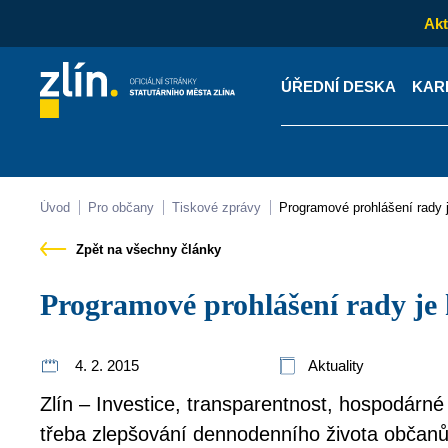
Akt
ÚŘEDNÍ DESKA
KAR
Kontakty
Úřední desk
Úvod
Pro občany
Tiskové zprávy
Programové prohlášení rady
Zpět na všechny články
Programové prohlášení rady je
4. 2. 2015
Aktuality
Zlín – Investice, transparentnost, hospodárné
třeba zlepšování dennodenního života občanů