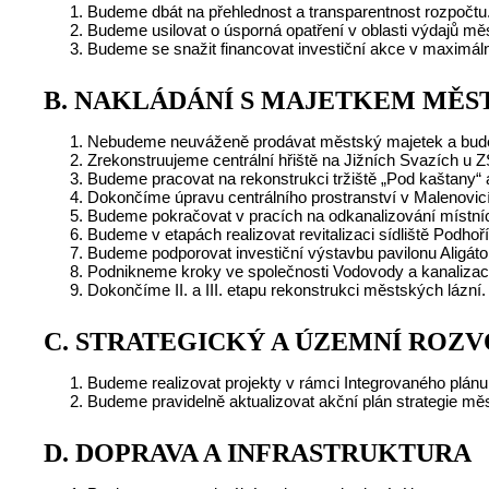
Budeme dbát na přehlednost a transparentnost rozpočtu
Budeme usilovat o úsporná opatření v oblasti výdajů měs
Budeme se snažit financovat investiční akce v maximáln
B. NAKLÁDÁNÍ S MAJETKEM MĚS
Nebudeme neuváženě prodávat městský majetek a budem
Zrekonstruujeme centrální hřiště na Jižních Svazích u 
Budeme pracovat na rekonstrukci tržiště „Pod kaštany“ 
Dokončíme úpravu centrálního prostranství v Malenovicí
Budeme pokračovat v pracích na odkanalizování místníc
Budeme v etapách realizovat revitalizaci sídliště Podhoří
Budeme podporovat investiční výstavbu pavilonu Aligáto
Podnikneme kroky ve společnosti Vodovody a kanalizace 
Dokončíme II. a III. etapu rekonstrukci městských lázní.
C. STRATEGICKÝ A ÚZEMNÍ ROZV
Budeme realizovat projekty v rámci Integrovaného plánu
Budeme pravidelně aktualizovat akční plán strategie měs
D.
DOPRAVA A INFRASTRUKTURA