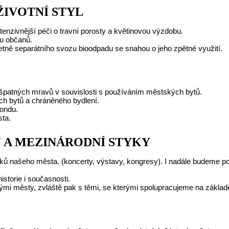
ŽIVOTNÍ STYL
enzivnější péči o travní porosty a květinovou výzdobu.
u občanů.
etně separátního svozu bioodpadu se snahou o jeho zpětné využití.
špatných mravů v souvislosti s používáním městských bytů.
ch bytů a chráněného bydlení.
fondu.
ta.
 A MEZINÁRODNÍ STYKY
ů našeho města. (koncerty, výstavy, kongresy). I nadále budeme podpo
storie i současnosti.
mi městy, zvláště pak s těmi, se kterými spolupracujeme na základ