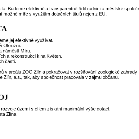
.
ta. Budeme efektivně a transparentně řídit radnici a městské společn
í možné míře s využitím dotačních titulů nejen z EU.
TA
e jej efektivně využívat.
ZŠ Okružní.
a náměstí Míru.
ch a rekonstrukci kina Květen.
h částí.
.
rů v areálu ZOO Zlín a pokračovat v rozšiřování zoologické zahrady
Zlín, a.s., tak, aby společnost pracovala v zájmu občanů.
OJ
 rozvoje území s cílem získání maximální výše dotací.
ta Zlína