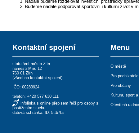
Nadále budeme rozdělovat investiční prostředky sprave
Budeme nadále podporovat sportovní i kulturní život v m
Kontaktní spojení
Menu
statutární město Zlín
O městě
náměstí Míru 12
760 01 Zlín
Pro podnikatele
(
všechna kontaktní spojení
)
Pro občany
IČO: 00283924
Kultura, sport a
telefon:
+420 577 630 111
infolinka s online přepisem řeči pro osoby s
Otevřená radni
postižením sluchu
datová schránka: ID: 5ttb7bs