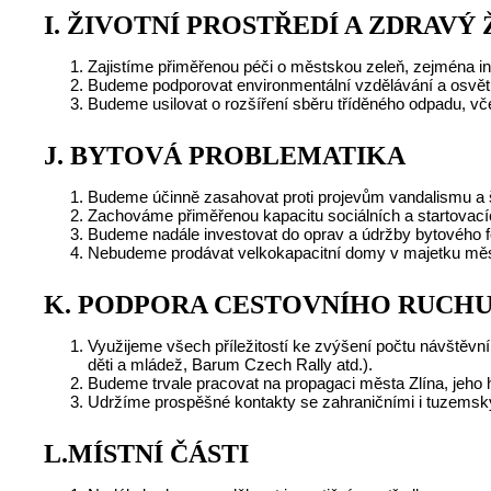
I.
ŽIVOTNÍ PROSTŘEDÍ A ZDRAVÝ 
Zajistíme přiměřenou péči o městskou zeleň, zejména int
Budeme podporovat environmentální vzdělávání a osvět
Budeme usilovat o rozšíření sběru tříděného odpadu, vč
J.
BYTOVÁ PROBLEMATIKA
Budeme účinně zasahovat proti projevům vandalismu a 
Zachováme přiměřenou kapacitu sociálních a startovací
Budeme nadále investovat do oprav a údržby bytového 
Nebudeme prodávat velkokapacitní domy v majetku měs
K.
PODPORA CESTOVNÍHO RUCHU
Využijeme všech příležitostí ke zvýšení počtu návštěvník
děti a mládež, Barum Czech Rally atd.).
Budeme trvale pracovat na propagaci města Zlína, jeho hi
Udržíme prospěšné kontakty se zahraničními i tuzemský
L.
MÍSTNÍ ČÁSTI