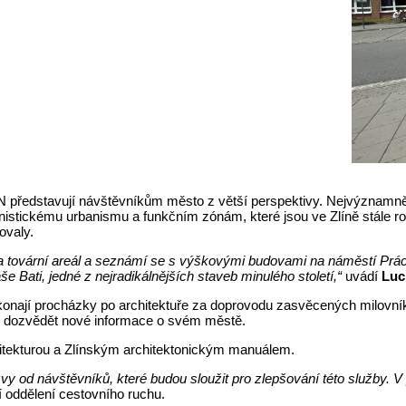
představují návštěvníkům město z větší perspektivy. Nejvýznamnějš
nistickému urbanismu a funkčním zónám, které jsou ve Zlíně stále ro
ovaly.
a tovární areál a seznámí se s výškovými budovami na náměstí Prác
ati, jedné z nejradikálnějších staveb minulého století,“
uvádí
Luc
konají procházky po architektuře za doprovodu zasvěcených milovníků
hou dozvědět nové informace o svém městě.
itekturou a Zlínským architektonickým manuálem.
zvy od návštěvníků, které budou sloužit pro zlepšování této služby. V p
í oddělení cestovního ruchu.