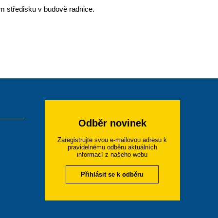
ím středisku v budově radnice.
Odběr novinek
Zaregistrujte svou e-mailovou adresu k
pravidelnému odběru aktuálních
informací z našeho webu
Přihlásit se k odběru