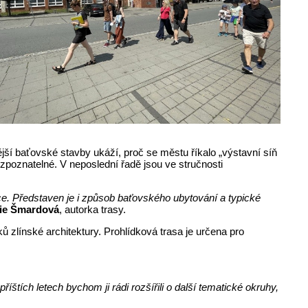
í baťovské stavby ukáží, proč se městu říkalo „výstavní síň
zpoznatelné. V neposlední řadě jsou ve stručnosti
e. Představen je i způsob baťovského ubytování a typické
ie Šmardová
, autorka trasy.
 zlínské architektury. Prohlídková trasa je určena pro
říštích letech bychom ji rádi rozšířili o další tematické okruhy,