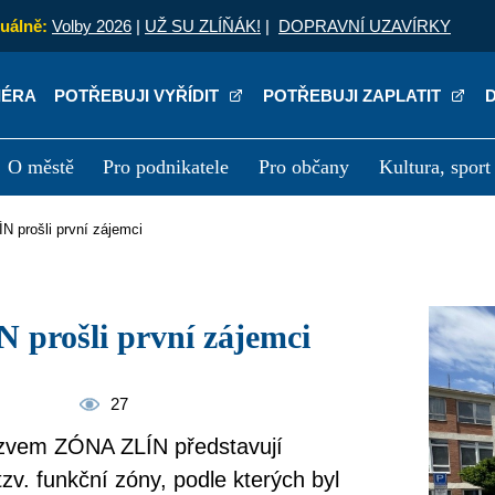
uálně:
Volby 2026
|
UŽ SU ZLÍŇÁK!
|
DOPRAVNÍ UZAVÍRKY
IÉRA
POTŘEBUJI VYŘÍDIT
POTŘEBUJI ZAPLATIT
O městě
Pro podnikatele
Pro občany
Kultura, sport
a
Kariéra
P
N prošli první zájemci
 prošli první zájemci
27
názvem ZÓNA ZLÍN představují
v. funkční zóny, podle kterých byl