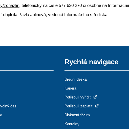
.ly/zonazlin
, telefonicky na čísle 577 630 270 či osobně na Informačn
,“
doplnila Pavla Julinová, vedoucí Informačního střediska.
Rychlá navigace
Úřední deska
Kariéra
Potřebuji vyřídit
 volný čas
Potřebuji zaplatit
ce
Diskuzní fórum
Kontakty