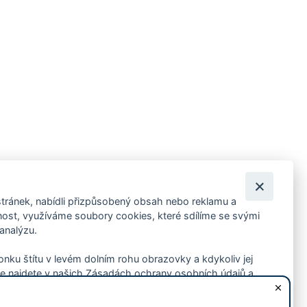
tránek, nabídli přizpůsobený obsah nebo reklamu a
 ankety, pozvánky na kulturní a sportovní akce?
st, využíváme soubory cookies, které sdílíme se svými
 analýzu.
konku štítu v levém dolním rohu obrazovky a kdykoliv jej
e najdete v našich Zásadách ochrany osobních údajů a