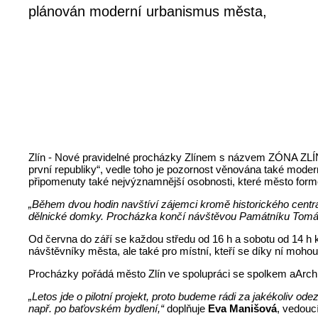
plánován moderní urbanismus města,
Zlín - Nové pravidelné procházky Zlínem s názvem ZÓNA ZLÍN 
první republiky“, vedle toho je pozornost věnována také moder
připomenuty také nejvýznamnější osobnosti, které město form
„Během dvou hodin navštíví zájemci kromě historického centr
dělnické domky. Procházka končí návštěvou Památníku Tomáše B
Od června do září se každou středu od 16 h a sobotu od 14 h 
návštěvníky města, ale také pro místní, kteří se díky ní mo
Procházky pořádá město Zlín ve spolupráci se spolkem aArch
„Letos jde o pilotní projekt, proto budeme rádi za jakékoliv ode
např. po baťovském bydlení,“
doplňuje
Eva Manišová
, vedouc