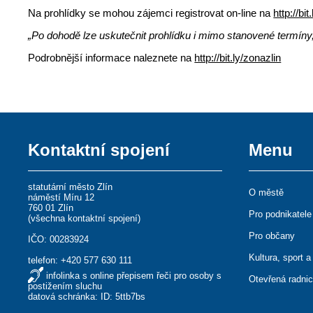
Na prohlídky se mohou zájemci registrovat on-line na
http://bit
„Po dohodě lze uskutečnit prohlídku i mimo stanovené termíny
Podrobnější informace naleznete na
http://bit.ly/zonazlin
Kontaktní spojení
Menu
statutární město Zlín
O městě
náměstí Míru 12
760 01 Zlín
Pro podnikatele
(
všechna kontaktní spojení
)
Pro občany
IČO: 00283924
Kultura, sport a
telefon:
+420 577 630 111
infolinka s online přepisem řeči pro osoby s
Otevřená radni
postižením sluchu
datová schránka: ID: 5ttb7bs