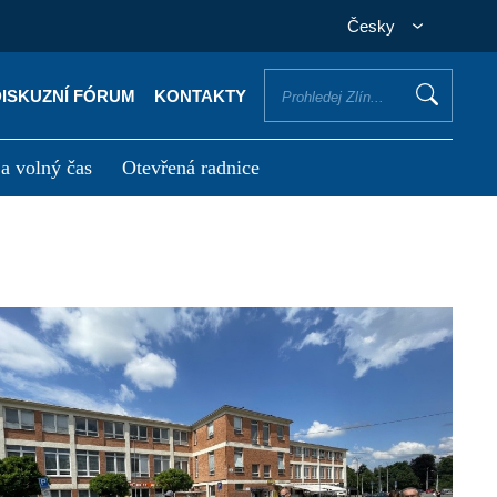
Česky
DISKUZNÍ FÓRUM
KONTAKTY
 a volný čas
Otevřená radnice
otřebuji vyřídit
Potřebuji zaplatit