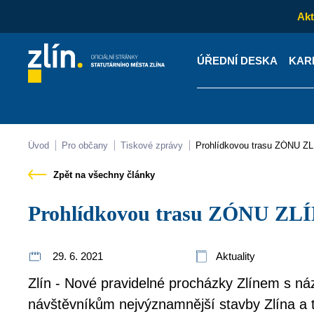
Akt
ÚŘEDNÍ DESKA
KAR
Kontakty
Úřední desk
Úvod
Pro občany
Tiskové zprávy
Prohlídkovou trasu ZÓNU ZLÍ
Zpět na všechny články
Prohlídkovou trasu ZÓNU ZLÍN
29. 6. 2021
Aktuality
Zlín - Nové pravidelné procházky Zlínem s 
návštěvníkům nejvýznamnější stavby Zlína a tz