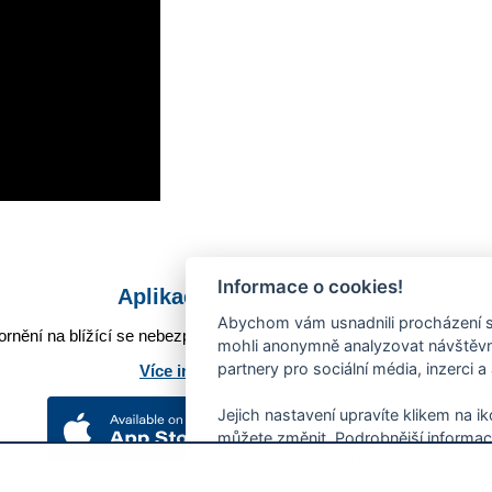
Informace o cookies!
Aplikace Mobilní rozhlas
Abychom vám usnadnili procházení s
rnění na blížící se nebezpečí, odstávky, poruchy a výpadky energií,
mohli anonymně analyzovat návštěvno
partnery pro sociální média, inzerci a
Více informací o aplikaci
Jejich nastavení upravíte klikem na i
můžete změnit. Podrobnější informac
používání souborů cookies.