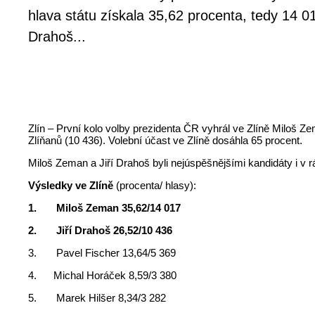
hlava státu získala 35,62 procenta, tedy 14 01
Drahoš...
Zlín – První kolo volby prezidenta ČR vyhrál ve Zlíně Miloš Ze
Zlíňanů (10 436). Volební účast ve Zlíně dosáhla 65 procent.
Miloš Zeman a Jiří Drahoš byli nejúspěšnějšími kandidáty i v r
Výsledky ve Zlíně
(procenta/ hlasy):
1. Miloš Zeman 35,62/14 017
2. Jiří Drahoš 26,52/10 436
3. Pavel Fischer 13,64/5 369
4. Michal Horáček 8,59/3 380
5. Marek Hilšer 8,34/3 282