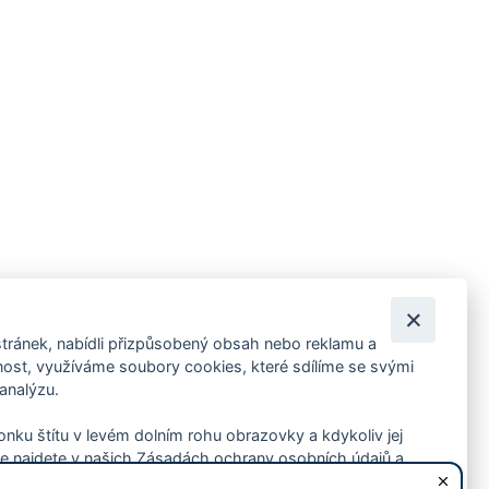
tránek, nabídli přizpůsobený obsah nebo reklamu a
 ankety, pozvánky na kulturní a sportovní akce?
st, využíváme soubory cookies, které sdílíme se svými
 analýzu.
konku štítu v levém dolním rohu obrazovky a kdykoliv jej
e najdete v našich Zásadách ochrany osobních údajů a