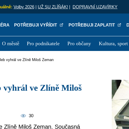
uálně:
Volby 2026
|
UŽ SU ZLÍŇÁK!
|
DOPRAVNÍ UZAVÍRKY
IÉRA
POTŘEBUJI VYŘÍDIT
POTŘEBUJI ZAPLATIT
O městě
Pro podnikatele
Pro občany
Kultura, sport
a
Kariéra
P
oleb vyhrál ve Zlíně Miloš Zeman
30
 ve Zlíně Miloš Zeman. Současná