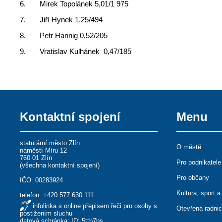
6. Mirek Topolánek 5,01/1 975
7. Jiří Hynek 1,25/494
8. Petr Hannig 0,52/205
9. Vratislav Kulhánek 0,47/185
Kontaktní spojení
Menu
statutární město Zlín
O městě
náměstí Míru 12
760 01 Zlín
Pro podnikatele
(
všechna kontaktní spojení
)
Pro občany
IČO: 00283924
Kultura, sport a
telefon:
+420 577 630 111
infolinka s online přepisem řeči pro osoby s
Otevřená radni
postižením sluchu
datová schránka: ID: 5ttb7bs