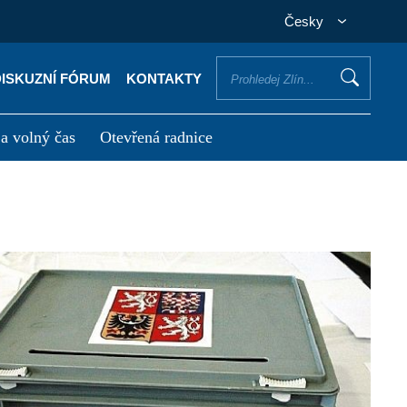
Česky
DISKUZNÍ FÓRUM
KONTAKTY
 a volný čas
Otevřená radnice
otřebuji vyřídit
Potřebuji zaplatit