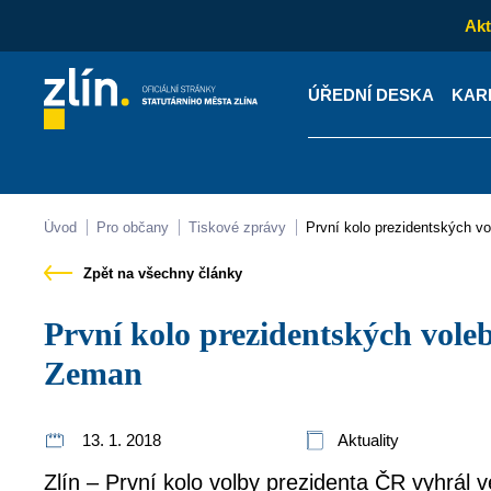
Akt
ÚŘEDNÍ DESKA
KAR
Kontakty
Úřední desk
Úvod
Pro občany
Tiskové zprávy
První kolo prezidentských v
Zpět na všechny články
První kolo prezidentských voleb vyhrál ve Zlíně Miloš
Zeman
13. 1. 2018
Aktuality
Zlín – První kolo volby prezidenta ČR vyhrál