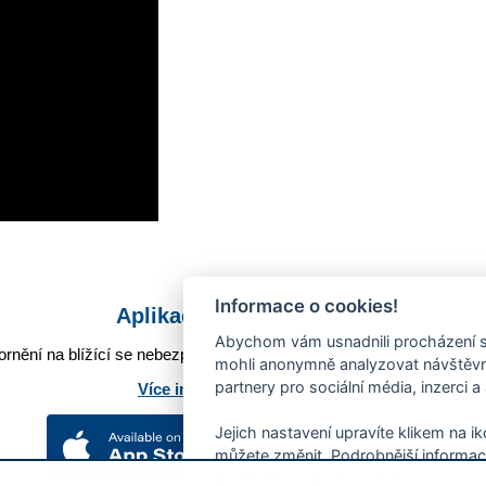
Informace o cookies!
Aplikace Mobilní rozhlas
Abychom vám usnadnili procházení s
rnění na blížící se nebezpečí, odstávky, poruchy a výpadky energií,
mohli anonymně analyzovat návštěvno
partnery pro sociální média, inzerci a
Více informací o aplikaci
Jejich nastavení upravíte klikem na i
můžete změnit. Podrobnější informac
používání souborů cookies.