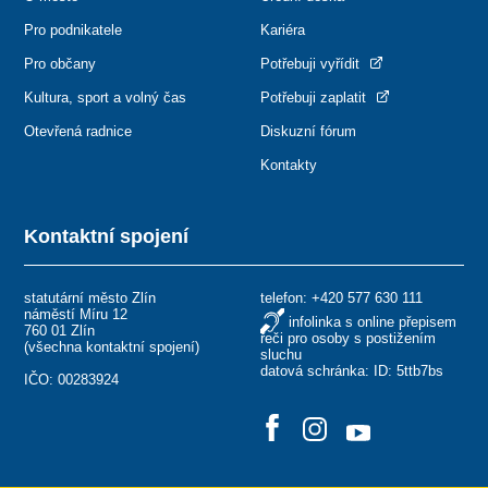
Pro podnikatele
Kariéra
Pro občany
Potřebuji vyřídit
Kultura, sport a volný čas
Potřebuji zaplatit
Otevřená radnice
Diskuzní fórum
Kontakty
Kontaktní spojení
statutární město Zlín
telefon:
+420 577 630 111
náměstí Míru 12
infolinka s online přepisem
760 01 Zlín
řeči pro osoby s postižením
(
všechna kontaktní spojení
)
sluchu
datová schránka: ID: 5ttb7bs
IČO: 00283924