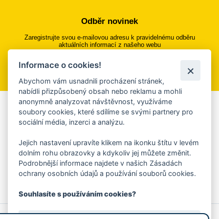
Odběr novinek
Zaregistrujte svou e-mailovou adresu k pravidelnému odběru
aktuálních informací z našeho webu
Informace o cookies!
Přihlásit se k odběru
Abychom vám usnadnili procházení stránek,
nabídli přizpůsobený obsah nebo reklamu a mohli
anonymně analyzovat návštěvnost, využíváme
Aplikace Mobilní rozhlas
soubory cookies, které sdílíme se svými partnery pro
sociální média, inzerci a analýzu.
Chcete dostávat do svého mobilu či mailu upozornění na
blížící se nebezpečí, odstávky, poruchy a výpadky energií,
Jejich nastavení upravíte klikem na ikonku štítu v levém
ankety, pozvánky na kulturní a sportovní akce?
dolním rohu obrazovky a kdykoliv jej můžete změnit.
Více informací o aplikaci
Podrobnější informace najdete v našich Zásadách
ochrany osobních údajů a používání souborů cookies.
Souhlasíte s používáním cookies?
© 2026 Magistrát města Zlína
Prohlášení o používání cookies