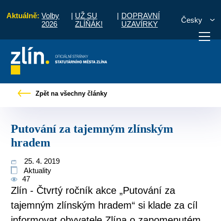
Aktuálně:
Volby
|
UŽ SU
|
DOPRAVNÍ
Česky
2026
ZLÍŇÁK!
UZAVÍRKY
Pro občany
Tiskové zprávy
Putování za tajemným zlínským hradem
Zpět na všechny články
otřebuji vyřídit
Potřebuji zaplatit
Diskuzní fór
Putování za tajemným zlínským
hradem
25. 4. 2019
Aktuality
47
Zlín - Čtvrtý ročník akce „Putování za
tajemným zlínským hradem“ si klade za cíl
informovat obyvatele Zlína o zapomenutém