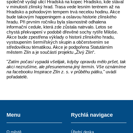
společně vydají ulicí Hradská na kopec Hradisko, kde stával
v minulosti zlínský hrad. Trasa vede lesním terénem až na
Hradisko a pohodovým tempem trvá necelou hodinu. Akce
bude takovým happeningem a oslavou historie zlínského
hradu. Při prvním ročníku byla slavnostně odhalena
informační cedule, která zde zůstala natrvalo. Letos se
chystá překvapení v podobě dřevěné sochy rytíře Miloše.
Akce bude zpestřena výklady o historii zlínského hradu,
vystoupením šermířských skupin a občerstvením se
středověkou tématikou. Akce je podpořena Statutárním
městem Zlín a je součástí projektu „Živý Zlín“.
"
Zatím počasí vypadá všelijak, kdyby opravdu mělo pršet, tak
akci nezrušíme, ale přesunemena jiný termín. Vše oznámíme
na facebooku Inspirace Zlín z. s. v průběhu pátku,"
uvádí
pořadatelé.
Menu
Rychlá navigace
O městě
Úřední deska