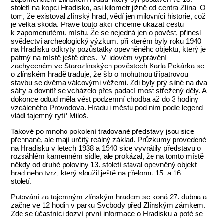
století na kopci Hradisko, asi kilometr jižně od centra Zlína. O
tom, že existoval zlínský hrad, vědí jen milovníci historie, což
je velká škoda. Právě touto akcí chceme ukázat cestu
k zapomenutému místu. Že se nejedná jen o pověst, přinesl
svědectví archeologický výzkum, při kterém byly roku 1940
na Hradisku odkryty pozůstatky opevněného objektu, který je
patrný na místě ještě dnes. V lidovém vyprávění
zachyceném ve Starozlínských pověstech Karla Pekárka se
o zlínském hradě traduje, že šlo o mohutnou třípatrovou
stavbu se dvěma válcovými věžemi. Zdi byly prý silné na dva
sáhy a dovnitř se vcházelo přes padací most střežený děly. A
dokonce odtud měla vést podzemní chodba až do 3 hodiny
vzdáleného Provodova. Hradu i městu pod ním podle legend
vládl tajemný rytíř Miloš.
Takové po mnoho pokolení tradované představy jsou sice
přehnané, ale mají určitý reálný základ. Průzkumy provedené
na Hradisku v letech 1938 a 1940 sice vyvrátily představu o
rozsáhlém kamenném sídle, ale prokázal, že na tomto místě
někdy od druhé poloviny 13. století stával opevněný objekt –
hrad nebo tvrz, který sloužil ještě na přelomu 15. a 16.
století.
Putování za tajemným zlínským hradem se koná 27. dubna a
začne ve 12 hodin v parku Svobody před Zlínským zámkem.
Zde se účastníci dozví první informace o Hradisku a poté se