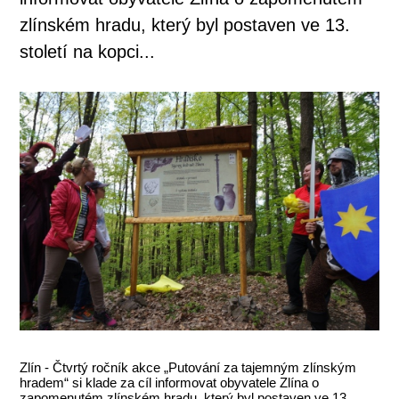
zlínském hradu, který byl postaven ve 13.
století na kopci...
Zlín - Čtvrtý ročník akce „Putování za tajemným zlínským
hradem“ si klade za cíl informovat obyvatele Zlína o
zapomenutém zlínském hradu, který byl postaven ve 13.