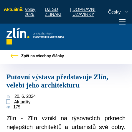
Aktuálně:
Volby
|
UŽ SU
|
DOPRAVNÍ
Česky
2026
ZLÍŇÁK!
UZAVÍRKY
kové zprávy
Putovní výstava představuje Zlín, velebí jeho architekturu
Zpět na všechny články
otřebuji vyřídit
Potřebuji zaplatit
Diskuzní fór
Putovní výstava představuje Zlín,
velebí jeho architekturu
20. 6. 2024
Aktuality
179
Zlín - Zlín vznikl na rýsovacích prknech
nejlepších architektů a urbanistů své doby.