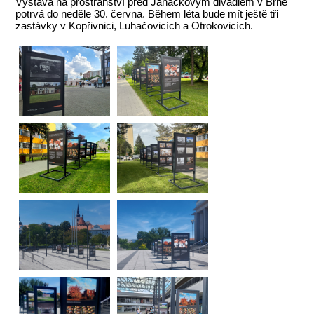
Výstava na prostranství před Janáčkovým divadlem v Brně
potrvá do neděle 30. června. Během léta bude mít ještě tři
zastávky v Kopřivnici, Luhačovicích a Otrokovicích.