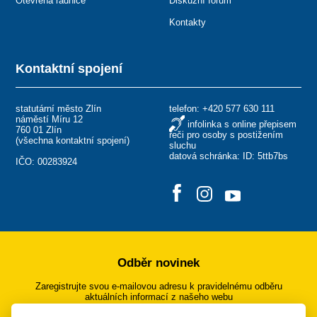
Otevřená radnice
Diskuzní fórum
Kontakty
Kontaktní spojení
statutární město Zlín
telefon:
+420 577 630 111
náměstí Míru 12
infolinka s online přepisem
760 01 Zlín
řeči pro osoby s postižením
(
všechna kontaktní spojení
)
sluchu
datová schránka: ID: 5ttb7bs
IČO: 00283924
Odběr novinek
Zaregistrujte svou e-mailovou adresu k pravidelnému odběru
aktuálních informací z našeho webu