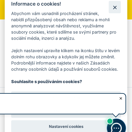
Informace o cookies!
Přihlásit se k odběru
Abychom vám usnadnili procházení stránek,
nabídli přizpůsobený obsah nebo reklamu a mohli
anonymně analyzovat návštěvnost, využíváme
Aplikace Mobilní rozhlas
soubory cookies, které sdílíme se svými partnery pro
sociální média, inzerci a analýzu.
Chcete dostávat do svého mobilu či mailu upozornění na
blížící se nebezpečí, odstávky, poruchy a výpadky energií,
Jejich nastavení upravíte klikem na ikonku štítu v levém
ankety, pozvánky na kulturní a sportovní akce?
dolním rohu obrazovky a kdykoliv jej můžete změnit.
Více informací o aplikaci
Podrobnější informace najdete v našich Zásadách
ochrany osobních údajů a používání souborů cookies.
Souhlasíte s používáním cookies?
© 2026 Magistrát města Zlína
Prohlášení o používání cookies
Ano, souhlasím
všechna práva vyhrazena
Ochrana osobních údajů
Prohlášení o přístupnosti
Podněty k webovým stránkám
Kontakt:
webmaster@zlin.eu
Nesouhlasím
Nastavení cookies