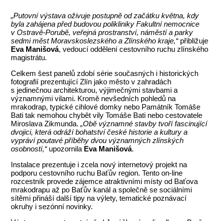
„Putovní výstava oživuje postupně od začátku května, kdy
byla zahájena před budovou polikliniky Fakultní nemocnice
v Ostravě-Porubě, veřejná prostranství, náměstí a parky
sedmi měst Moravskoslezského a Zlínského kraje,“
přibližuje
Eva Manišová
, vedoucí oddělení cestovního ruchu zlínského
magistrátu.
Celkem šest panelů zdobí série současných i historických
fotografií prezentující Zlín jako město v zahradách
s jedinečnou architekturou, výjimečnými stavbami a
významnými vilami. Kromě nevšedních pohledů na
mrakodrap, typické cihlové domky nebo Památník Tomáše
Bati tak nemohou chybět vily Tomáše Bati nebo cestovatele
Miroslava Zikmunda.
„Obě významné stavby tvoří fascinující
dvojici, která odráží bohatství české historie a kultury a
vypráví poutavé příběhy dvou významných zlínských
osobností,“
upozornila
Eva Manišová
.
Instalace prezentuje i zcela nový internetový projekt na
podporu cestovního ruchu Baťův region. Tento on-line
rozcestník provede zájemce atraktivními místy od Baťova
mrakodrapu až po Baťův kanál a společně se sociálními
sítěmi přináší další tipy na výlety, tematické poznávací
okruhy i sezónní novinky.