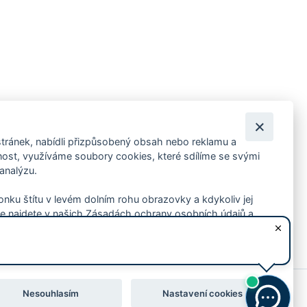
tránek, nabídli přizpůsobený obsah nebo reklamu a
 ankety, pozvánky na kulturní a sportovní akce?
st, využíváme soubory cookies, které sdílíme se svými
 analýzu.
konku štítu v levém dolním rohu obrazovky a kdykoliv jej
e najdete v našich Zásadách ochrany osobních údajů a
Nesouhlasím
Nastavení cookies