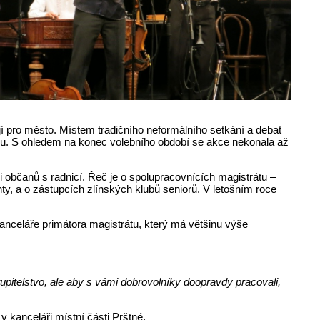
jí pro město. Místem tradičního neformálního setkání a debat
cou. S ohledem na konec volebního období se akce nekonala až
občanů s radnicí. Řeč je o spolupracovnících magistrátu –
nty, a o zástupcích zlínských klubů seniorů. V letošním roce
celáře primátora magistrátu, který má většinu výše
pitelstvo, ale aby s vámi dobrovolníky doopravdy pracovali,
v kanceláři místní části Prštné.