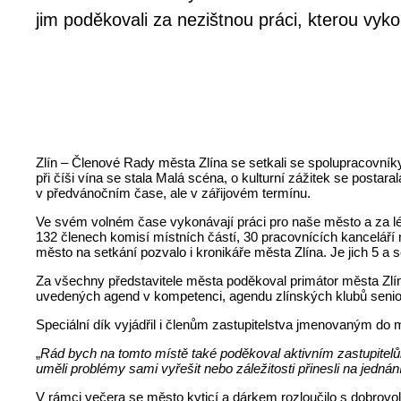
jim poděkovali za nezištnou práci, kterou vyk
Zlín – Členové Rady města Zlína se setkali se spolupracovníky
při číši vína se stala Malá scéna, o kulturní zážitek se pos
v předvánočním čase, ale v zářijovém termínu.
Ve svém volném čase vykonávají práci pro naše město a za lé
132 členech komisí místních částí, 30 pracovnících kanceláří m
město na setkání pozvalo i kronikáře města Zlína. Je jich 5 a s
Za všechny představitele města poděkoval primátor města Zl
uvedených agend v kompetenci, agendu zlínských klubů seniorů
Speciální dík vyjádřil i členům zastupitelstva jmenovaným do m
„
Rád bych na tomto místě také poděkoval aktivním zastupitelům
uměli problémy sami vyřešit nebo záležitosti přinesli na jednán
V rámci večera se město kyticí a dárkem rozloučilo s dobrovoln