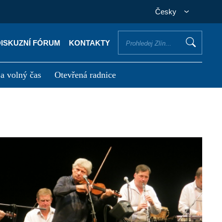
Česky
DISKUZNÍ FÓRUM
KONTAKTY
 a volný čas
Otevřená radnice
otřebuji vyřídit
Potřebuji zaplatit