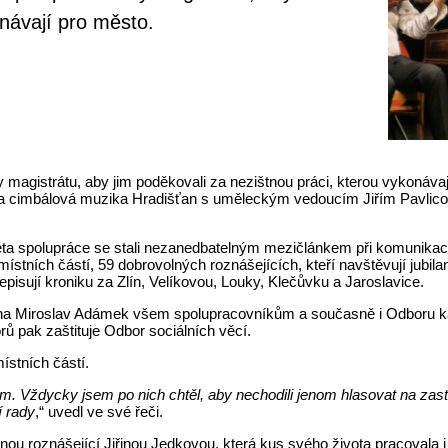
onávají pro město.
 magistrátu, aby jim poděkovali za nezištnou práci, kterou vykonáva
tarala cimbálová muzika Hradišťan s uměleckým vedoucím Jiřím Pavli
ta spolupráce se stali nezanedbatelným mezičlánkem při komunikaci 
ístních částí, 59 dobrovolných roznášejících, kteří navštěvují jubila
episují kroniku za Zlín, Velíkovou, Louky, Klečůvku a Jaroslavice.
ína Miroslav Adámek všem spolupracovníkům a současně i Odboru kan
 pak zaštituje Odbor sociálních věcí.
ístních částí.
. Vždycky jsem po nich chtěl, aby nechodili jenom hlasovat na zastu
í rady
,“ uvedl ve své řeči.
ou roznášející Jiřinou Jedkovou, která kus svého života pracovala i 