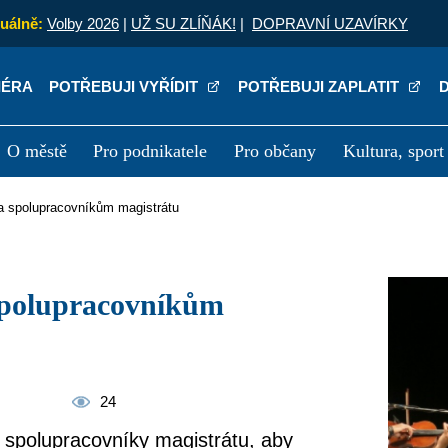
uálně:
Volby 2026
|
UŽ SU ZLÍŇÁK!
|
DOPRAVNÍ UZAVÍRKY
IÉRA
POTŘEBUJI VYŘÍDIT
POTŘEBUJI ZAPLATIT
O městě
Pro podnikatele
Pro občany
Kultura, sport
a
Kariéra
P
la spolupracovníkům magistrátu
24
e spolupracovníky magistrátu, aby