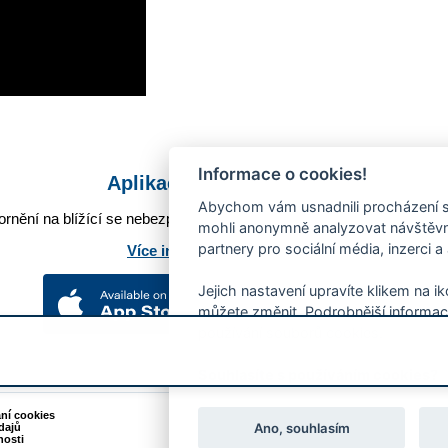
Informace o cookies!
Aplikace Mobilní rozhlas
Abychom vám usnadnili procházení s
rnění na blížící se nebezpečí, odstávky, poruchy a výpadky energií,
mohli anonymně analyzovat návštěvno
partnery pro sociální média, inzerci a
Více informací o aplikaci
Jejich nastavení upravíte klikem na i
můžete změnit. Podrobnější informac
používání souborů cookies.
Souhlasíte s používáním cookies?
ání cookies
Podněty k webovým stránkám
Ano, souhlasím
dajů
Kontakt:
webmaster@zlin.eu
nosti