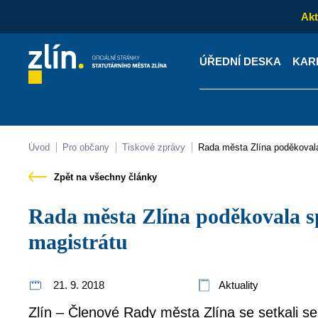
Akt
ÚŘEDNÍ DESKA
KAR
Kontakty
Úřední desk
Úvod
Pro občany
Tiskové zprávy
Rada města Zlína poděkova
Zpět na všechny články
Rada města Zlína poděkovala spolupracovníkům
magistrátu
21. 9. 2018
Aktuality
Zlín – Členové Rady města Zlína se setkali s