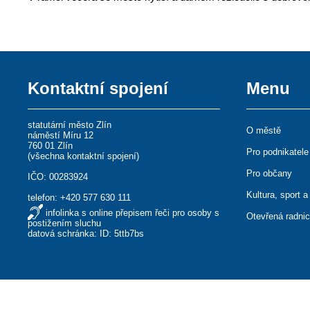
Kontaktní spojení
Menu
statutární město Zlín
O městě
náměstí Míru 12
760 01 Zlín
Pro podnikatele
(
všechna kontaktní spojení
)
Pro občany
IČO: 00283924
Kultura, sport a
telefon:
+420 577 630 111
infolinka s online přepisem řeči pro osoby s
Otevřená radni
postižením sluchu
datová schránka: ID: 5ttb7bs