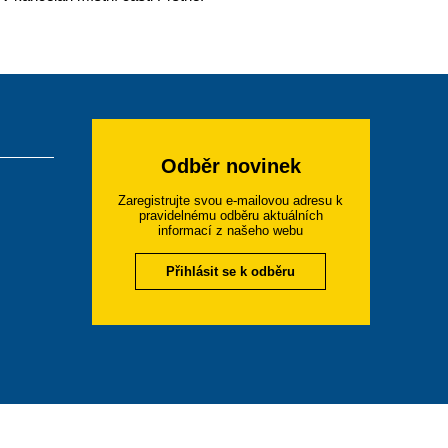
Odběr novinek
Zaregistrujte svou e-mailovou adresu k
pravidelnému odběru aktuálních
informací z našeho webu
Přihlásit se k odběru